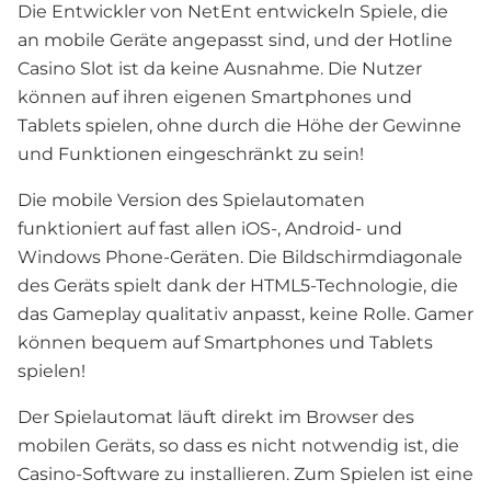
Die Entwickler von NetEnt entwickeln Spiele, die
an mobile Geräte angepasst sind, und der Hotline
Casino Slot ist da keine Ausnahme. Die Nutzer
können auf ihren eigenen Smartphones und
Tablets spielen, ohne durch die Höhe der Gewinne
und Funktionen eingeschränkt zu sein!
Die mobile Version des Spielautomaten
funktioniert auf fast allen iOS-, Android- und
Windows Phone-Geräten. Die Bildschirmdiagonale
des Geräts spielt dank der HTML5-Technologie, die
das Gameplay qualitativ anpasst, keine Rolle. Gamer
können bequem auf Smartphones und Tablets
spielen!
Der Spielautomat läuft direkt im Browser des
mobilen Geräts, so dass es nicht notwendig ist, die
Casino-Software zu installieren. Zum Spielen ist eine