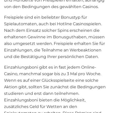
und Hunderte von Freispielen erhalten, abhängig
von den Bedingungen des gewählten Casinos.
Freispiele sind ein beliebter Bonustyp für
Spielautomaten, auch bei Hotline Casinospielen.
Nach dem Einsatz solcher Spins erscheinen die
erhaltenen Gewinne im Bonusguthaben, müssen
also umgesetzt werden. Freispiele erhalten Sie für
Einzahlungen, die Teilnahme an Werbeaktionen
und die Bestätigung Ihrer persönlichen Daten.
Einzahlungsboni gibt es in fast jedem Online-
Casino, manchmal sogar bis zu 3 Mal pro Woche.
Wenn es auf einer Glücksspielseite eine solche
Aktion gibt, sollten Sie zunächst die Bedingungen
studieren und erst dann teilnehmen.
Einzahlungsboni bieten die Möglichkeit,
zusätzliches Geld für Wetten an den