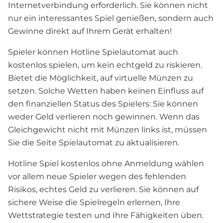
Internetverbindung erforderlich. Sie können nicht
nur ein interessantes Spiel genießen, sondern auch
Gewinne direkt auf Ihrem Gerät erhalten!
Spieler können Hotline Spielautomat auch
kostenlos spielen, um kein echtgeld zu riskieren.
Bietet die Möglichkeit, auf virtuelle Münzen zu
setzen. Solche Wetten haben keinen Einfluss auf
den finanziellen Status des Spielers: Sie können
weder Geld verlieren noch gewinnen. Wenn das
Gleichgewicht nicht mit Münzen links ist, müssen
Sie die Seite Spielautomat zu aktualisieren.
Hotline Spiel kostenlos ohne Anmeldung wählen
vor allem neue Spieler wegen des fehlenden
Risikos, echtes Geld zu verlieren. Sie können auf
sichere Weise die Spielregeln erlernen, Ihre
Wettstrategie testen und Ihre Fähigkeiten üben.