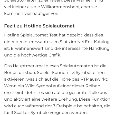
Spielautomaten zu erhalten. Diese Prämien sind
viel kleiner als die Willkommensboni, aber sie
kommen viel häufiger vor.
Fazit zu Hotline Spielautomat
Hotline Spielautomat Test hat gezeigt, dass dies
einer der interessantesten Slots im NetEnt-Katalog
ist. Erwähnenswert sind die interessante Handlung
und die hochwertige Grafik.
Das Hauptmerkmal dieses Spielautomaten ist die
Bonusfunktion: Spieler können 1-3 Symbolreihen
aktivieren, was sich auf die Höhe des RTP auswirkt.
Wenn ein Wild-Symbol auf einer dieser Reihen
erscheint, dehnt es sich auf die gesamte Rolle aus
und aktiviert eine weitere Drehung. Diese Funktion
wird auch während der 7 Freispiele beibehalten, die
für 3 Scatter-Symbole vergeben werden.