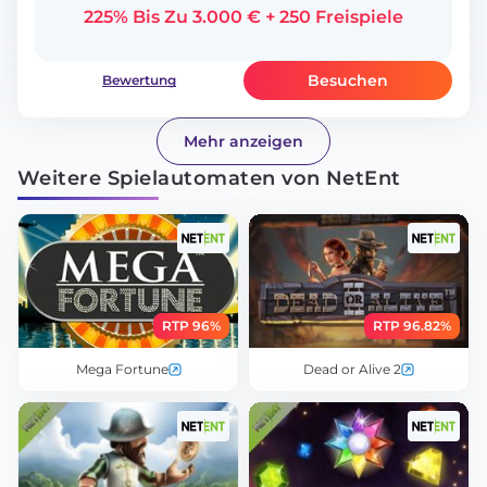
225% Bis Zu 3.000 € + 250 Freispiele
Besuchen
Bewertung
Mehr anzeigen
Weitere Spielautomaten von NetEnt
RTP 96%
RTP 96.82%
Mega Fortune
Dead or Alive 2