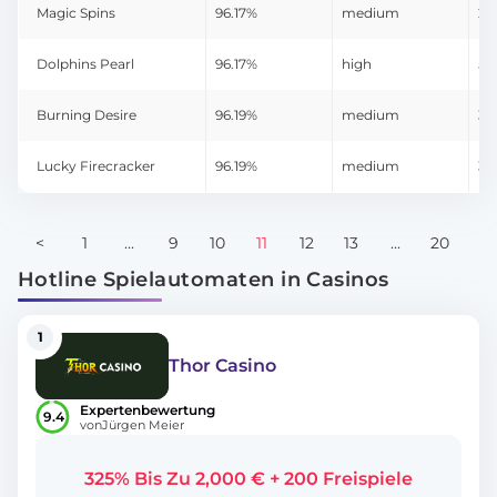
Magic Spins
96.17%
medium
25
Dolphins Pearl
96.17%
high
50
Burning Desire
96.19%
medium
30
Lucky Firecracker
96.19%
medium
30
<
1
...
9
10
11
12
13
...
20
>
Hotline Spielautomaten in Casinos
1
Thor Casino
Expertenbewertung
9.4
von
Jürgen Meier
325% Bis Zu 2,000 € + 200 Freispiele