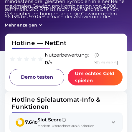
mindestens drei gleichen Symbolen in einer Reihe
maximalen Gewinn pro Kombination von 2.000
sammeln. Slot RTP ist recht hoch und reicht von
Geldeinheiten bringen, aber die Gewinnrunden
96,13% bis 97,04% je nach der Aktivierung des
bringen eine viel höhere Auszahlung. Das Spiel
Bonus-Wette, die Volatilität Ebene ist mittel.
Mehr anzeigen
verfügt über eine Reihe einzigartiger Funktionen,
darunter Hotline Bonus Bet. Verpassen Sie nicht die
Hotline — NetEnt
Gelegenheit, diesen Spielautomaten kostenlos zu
spielen!
Nutzerbewertung:
(0
0
/5
Stimmen)
Um echtes Geld
Demo testen
spielen
Hotline Spielautomat-Info &
Funktionen
Slot Score
7.6
/10
Modern
Berechnet aus 8 Kriterien