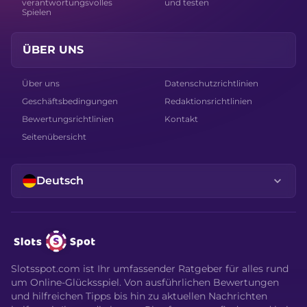
verantwortungsvolles
und testen
Spielen
ÜBER UNS
Über uns
Datenschutzrichtlinien
Geschäftsbedingungen
Redaktionsrichtlinien
Bewertungsrichtlinien
Kontakt
Seitenübersicht
Deutsch
Slotsspot.com ist Ihr umfassender Ratgeber für alles rund
um Online-Glücksspiel. Von ausführlichen Bewertungen
und hilfreichen Tipps bis hin zu aktuellen Nachrichten