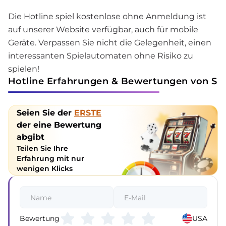
Die Hotline spiel kostenlose ohne Anmeldung ist
auf unserer Website verfügbar, auch für mobile
Geräte. Verpassen Sie nicht die Gelegenheit, einen
interessanten Spielautomaten ohne Risiko zu
spielen!
Hotline Erfahrungen & Bewertungen von Spi
Seien Sie der
ERSTE
der eine Bewertung
abgibt
Teilen Sie Ihre
Erfahrung mit nur
wenigen Klicks
Bewertung
USA