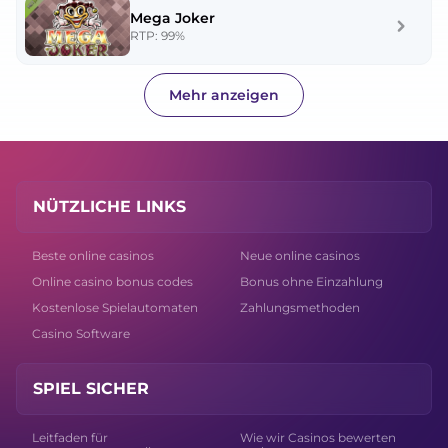
Mega Joker
RTP: 99%
Mehr anzeigen
NÜTZLICHE LINKS
Beste online casinos
Neue online casinos
Online casino bonus codes
Bonus ohne Einzahlung
Kostenlose Spielautomaten
Zahlungsmethoden
Casino Software
SPIEL SICHER
Leitfaden für
Wie wir Casinos bewerten