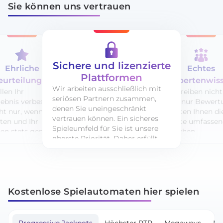
Sie können uns vertrauen
Sichere und lizenzierte
Ehrliche
Echtes
Plattformen
eurteilungen
Expertenwis
Wir arbeiten ausschließlich mit
len Ihr
Wir schreiben nicht
seriösen Partnern zusammen,
lebnis verbessern.
einfach nur Bewer
denen Sie uneingeschränkt
t nur, wenn Sie,
und bieten Ihnen di
vertrauen können. Ein sicheres
ten und Ihr
Resultate umfassen
Spieleumfeld für Sie ist unsere
en stets geschützt
Recherchen,
oberste Priorität. Daher erfüllt
d das Spielen
Praxiserfahrungen 
jedes Casino, das wir Ihnen auf
eitig Spaß macht.
nützlicher Tipps, die
unserer Seite empfehlen, höchste
Team schlägt Ihnen
gelernt haben. Sie
Standards an Sicherheit,
genau die Casinos
profitieren direkt d
Datenschutz und
e zu Ihren Vorlieben
indem Sie klügere
Verschlüsselung.
Kostenlose Spielautomaten hier spielen
forderungen
Entscheidungen tre
 So haben Sie
sowie bessere Casin
echten Mehrwert
gute Boni und Spie
den stets die
schneller finden kö