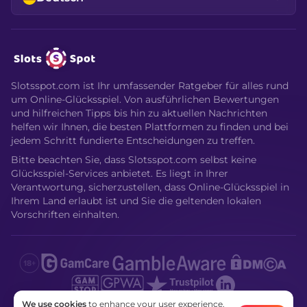
Slotsspot.com ist Ihr umfassender Ratgeber für alles rund
um Online-Glücksspiel. Von ausführlichen Bewertungen
und hilfreichen Tipps bis hin zu aktuellen Nachrichten
helfen wir Ihnen, die besten Plattformen zu finden und bei
jedem Schritt fundierte Entscheidungen zu treffen.
Bitte beachten Sie, dass Slotsspot.com selbst keine
Glücksspiel-Services anbietet. Es liegt in Ihrer
Verantwortung, sicherzustellen, dass Online-Glücksspiel in
Ihrem Land erlaubt ist und Sie die geltenden lokalen
Vorschriften einhalten.
We use cookies
to enhance your user experience.