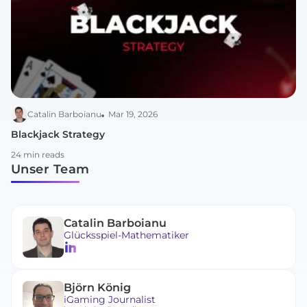
Catalin Barboianu
Mar 19, 2026
Blackjack Strategy
24 min reads
Unser Team
Catalin Barboianu
Glücksspiel-Mathematiker
Björn König
iGaming Journalist