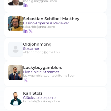
koenig.bn@gmail.com
Sebastian Schöbel-Matthey
Casino-Experte & Reviewer
seba.rbb@gmail.com
Oldjohnmong
Streamer
oldjohnmong@gmail.hu
Luckyboygamblers
Live-Spiele-Streamer
luckygamblers.contact@gmail.com
Karl Stolz
Glücksspielexperte
karl.stolz@casinospot.de