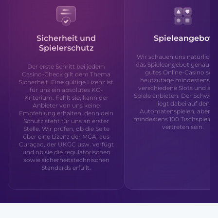
Sicherheit und
Spieleangebot
Spielerschutz
Wir schauen uns natürlich 
das Spieleangebot genau an.
Der erste Schritt bei jedem
gutes Online-Casino soll
Casino-Check gilt dem Thema
heutzutage mindestens 1.
Sicherheit. Eine gültige Lizenz ist
verschiedene Slots und an
für uns ein absolutes KO-
Spiele anbieten. Der Schwer
Kriterium. Fehlt sie, kann der
liegt dabei auf den
Anbieter von uns keine
Automatenspielen, aber a
Empfehlung erhalten, denn dein
mindestens 100 Tischspiele s
Schutz steht für uns an erster
vertreten sein.
Stelle. Wir prüfen, ob die Seite
über eine Lizenz der MGA, aus
Curaçao, der UKGC usw. verfügt
und ob sie die regulatorischen
sowie sicherheitstechnischen
Standards erfüllt.