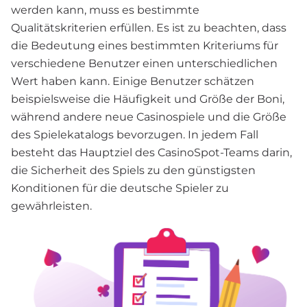
werden kann, muss es bestimmte
Qualitätskriterien erfüllen. Es ist zu beachten, dass
die Bedeutung eines bestimmten Kriteriums für
verschiedene Benutzer einen unterschiedlichen
Wert haben kann. Einige Benutzer schätzen
beispielsweise die Häufigkeit und Größe der Boni,
während andere neue Casinospiele und die Größe
des Spielekatalogs bevorzugen. In jedem Fall
besteht das Hauptziel des CasinoSpot-Teams darin,
die Sicherheit des Spiels zu den günstigsten
Konditionen für die deutsche Spieler zu
gewährleisten.