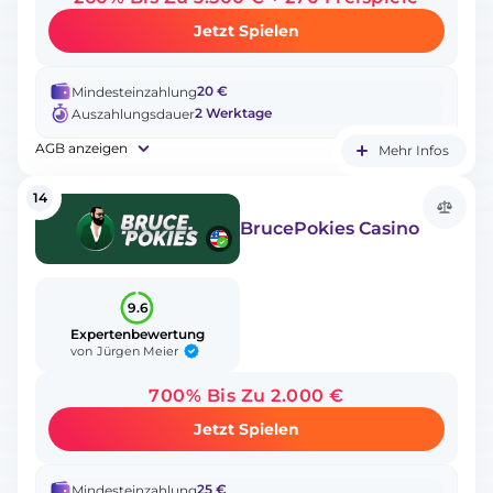
Jetzt Spielen
20 €
Mindesteinzahlung
2 Werktage
Auszahlungsdauer
AGB anzeigen
Mehr Infos
14
BrucePokies Casino
9.6
Expertenbewertung
Jürgen Meier
von
700% Bis Zu 2.000 €
Jetzt Spielen
25 €
Mindesteinzahlung