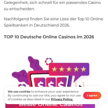
Gelegenheit, sich schnell für ein passendes Casino
zu entscheiden.
Nachfolgend finden Sie eine Liste der Top 10 Online
Spielbanken in Deutschland 2026.
TOP 10 Deutsche Online Casinos im 2026
We use cookies
to enhance your user experience.
By continuing to use our site, you agree to our use
I agree
of cookies as described in our
Privacy Policy.