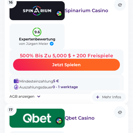
16
Spinarium Casino
9.6
Expertenbewertung
Jürgen Meier
von
500% Bis Zu 5,000 $ + 200 Freispiele
Jetzt Spielen
5 €
Mindesteinzahlung
0 - 1 werktage
Auszahlungsdauer
AGB anzeigen
Mehr Infos
17
Qbet Casino