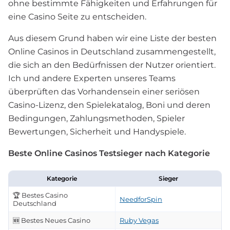
ohne bestimmte Fähigkeiten und Erfahrungen für
eine Casino Seite zu entscheiden.
Aus diesem Grund haben wir eine Liste der besten
Online Casinos in Deutschland zusammengestellt,
die sich an den Bedürfnissen der Nutzer orientiert.
Ich und andere Experten unseres Teams
überprüften das Vorhandensein einer seriösen
Casino-Lizenz, den Spielekatalog, Boni und deren
Bedingungen, Zahlungsmethoden, Spieler
Bewertungen, Sicherheit und Handyspiele.
Beste Online Casinos Testsieger nach Kategorie
Kategorie
Sieger
🏆 Bestes Casino
NeedforSpin
Deutschland
🆕 Bestes Neues Casino
Ruby Vegas