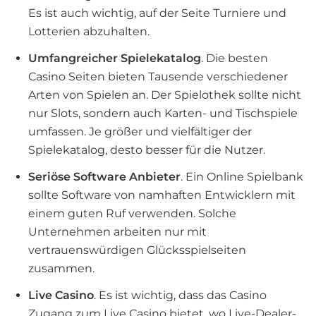
Es ist auch wichtig, auf der Seite Turniere und
Lotterien abzuhalten.
Umfangreicher Spielekatalog
. Die besten
Casino Seiten bieten Tausende verschiedener
Arten von Spielen an. Der Spielothek sollte nicht
nur Slots, sondern auch Karten- und Tischspiele
umfassen. Je größer und vielfältiger der
Spielekatalog, desto besser für die Nutzer.
Seriöse Software Anbieter
. Ein Online Spielbank
sollte Software von namhaften Entwicklern mit
einem guten Ruf verwenden. Solche
Unternehmen arbeiten nur mit
vertrauenswürdigen Glücksspielseiten
zusammen.
Live Casino
. Es ist wichtig, dass das Casino
Zugang zum Live Casino bietet, wo Live-Dealer-