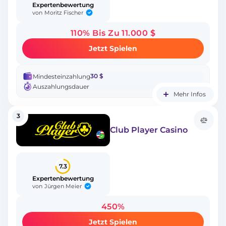
Expertenbewertung
Moritz Fischer
von
110% Bis Zu 11.000 $
Jetzt Spielen
30 $
Mindesteinzahlung
Auszahlungsdauer
Mehr Infos
3
Club Player Casino
7.3
Expertenbewertung
Jürgen Meier
von
450%
Jetzt Spielen