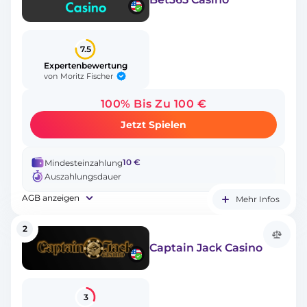
7.5
Expertenbewertung
Moritz Fischer
von
100% Bis Zu 100 €
Jetzt Spielen
10 €
Mindesteinzahlung
Auszahlungsdauer
AGB anzeigen
Mehr Infos
2
Captain Jack Casino
3