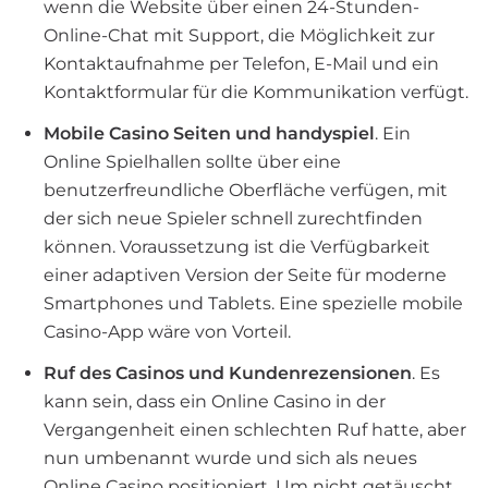
wenn die Website über einen 24-Stunden-
Online-Chat mit Support, die Möglichkeit zur
Kontaktaufnahme per Telefon, E-Mail und ein
Kontaktformular für die Kommunikation verfügt.
Mobile Casino Seiten und handyspiel
. Ein
Online Spielhallen sollte über eine
benutzerfreundliche Oberfläche verfügen, mit
der sich neue Spieler schnell zurechtfinden
können. Voraussetzung ist die Verfügbarkeit
einer adaptiven Version der Seite für moderne
Smartphones und Tablets. Eine spezielle mobile
Casino-App wäre von Vorteil.
Ruf des Casinos und Kundenrezensionen
. Es
kann sein, dass ein Online Casino in der
Vergangenheit einen schlechten Ruf hatte, aber
nun umbenannt wurde und sich als neues
Online Casino positioniert. Um nicht getäuscht