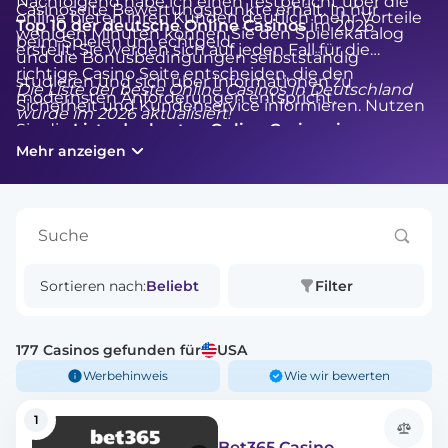
Nachfolgend habe ich einen Testbericht über die
Casinoseite Bewertungspunkte erhält. In nur
online bieten ihren Kunden deutlich mehr Vorteile
Top 10 der deutsche Online Casinos
im 2026
wenigen Minuten können Sie den Spielekatalog
beim Spielen um echtgeld.
erstellt. Sie werden sich auf jeden Fall für die
und die Bonusbedingungen selbstständig
richtige Casino Seite entscheiden, die den
studieren und sich über Informationen zu
Die Liste der beste Online Casinos in Deutschland
modernsten Anforderungen entspricht.
Sicherheit und Kundenservice informieren. Nutzen
wurde im 2026 aktualisiert!
Sie die
Liste der besten Online Casinos in
Mehr anzeigen
Deutschland
für sicheres und faires Spielen.
Sortieren nach:
Beliebt
Filter
177
Casinos gefunden für
USA
Werbehinweis
Wie wir bewerten
1
Bet365 Casino