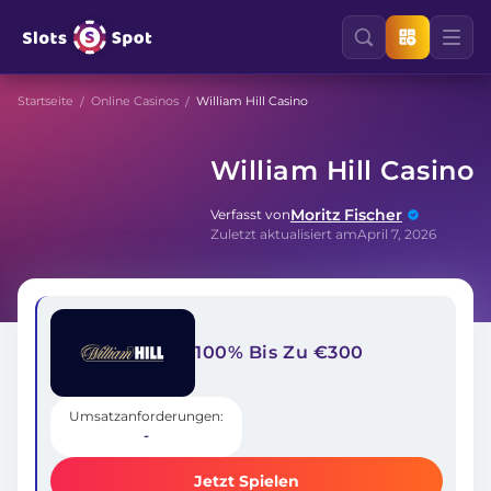
Startseite
Online Casinos
William Hill Casino
William Hill Casino
Moritz Fischer
Verfasst von
Zuletzt aktualisiert am
April 7, 2026
100% Bis Zu €300
Umsatzanforderungen:
-
Jetzt Spielen