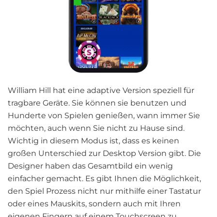
William Hill hat eine adaptive Version speziell für
tragbare Geräte. Sie können sie benutzen und
Hunderte von Spielen genießen, wann immer Sie
möchten, auch wenn Sie nicht zu Hause sind.
Wichtig in diesem Modus ist, dass es keinen
großen Unterschied zur Desktop Version gibt. Die
Designer haben das Gesamtbild ein wenig
einfacher gemacht. Es gibt Ihnen die Möglichkeit,
den Spiel Prozess nicht nur mithilfe einer Tastatur
oder eines Mauskits, sondern auch mit Ihren
eigenen Fingern auf einem Touchscreen zu