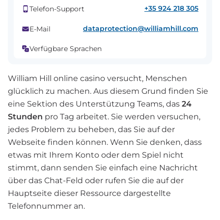
+35 924 218 305
Telefon-Support
dataprotection@williamhill.com
E-Mail
Verfügbare Sprachen
William Hill online casino versucht, Menschen
glücklich zu machen. Aus diesem Grund finden Sie
eine Sektion des Unterstützung Teams, das
24
Stunden
pro Tag arbeitet. Sie werden versuchen,
jedes Problem zu beheben, das Sie auf der
Webseite finden können. Wenn Sie denken, dass
etwas mit Ihrem Konto oder dem Spiel nicht
stimmt, dann senden Sie einfach eine Nachricht
über das Chat-Feld oder rufen Sie die auf der
Hauptseite dieser Ressource dargestellte
Telefonnummer an.