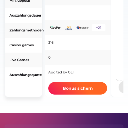
Min. deposit
Auszahlungsdauer
+21
Zahlungsmethoden
316
Casino games
0
Live Games
Audited by GLI
Auszahlungsquote
Bonus sichern