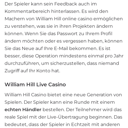
Der Spieler kann sein Feedback auch im
Kommentarbereich hinterlassen. Es wird den
Machern von William Hill online casino ermöglichen
zu verstehen, was sie in ihren Projekten ändern
können. Wenn Sie das Passwort zu Ihrem Profil
ändern möchten oder es vergessen haben, können
Sie das Neue auf Ihre E-Mail bekommen. Es ist
besser, diese Operation mindestens einmal pro Jahr
durchzuführen, um sicherzustellen, dass niemand
Zugriff auf Ihr Konto hat.
William Hill Live Casino
William Hill Casino bietet eine neue Generation von
Spielen. Der Spieler kann eine Runde mit einem
echten Händler
bestellen. Der Teilnehmer wird das
reale Spiel mit der Live-Übertragung beginnen. Das
bedeutet, dass der Spieler in Echtzeit mit anderen