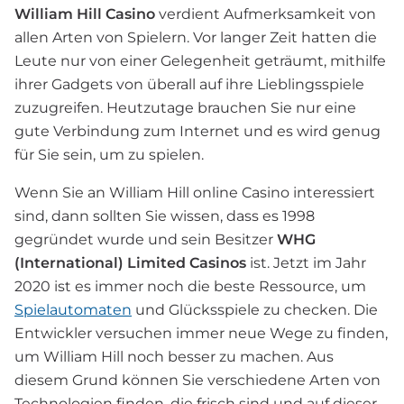
William Hill Casino
verdient Aufmerksamkeit von
allen Arten von Spielern. Vor langer Zeit hatten die
Leute nur von einer Gelegenheit geträumt, mithilfe
ihrer Gadgets von überall auf ihre Lieblingsspiele
zuzugreifen. Heutzutage brauchen Sie nur eine
gute Verbindung zum Internet und es wird genug
für Sie sein, um zu spielen.
Wenn Sie an William Hill online Casino interessiert
sind, dann sollten Sie wissen, dass es 1998
gegründet wurde und sein Besitzer
WHG
(International) Limited Casinos
ist. Jetzt im Jahr
2020 ist es immer noch die beste Ressource, um
Spielautomaten
und Glücksspiele zu checken. Die
Entwickler versuchen immer neue Wege zu finden,
um William Hill noch besser zu machen. Aus
diesem Grund können Sie verschiedene Arten von
Technologien finden, die frisch sind und auf dieser