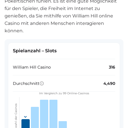
Pokertischen fühlen. Es ist eine gute Möglichkeit
für den Spieler, die Freiheit im Internet zu
genießen, da Sie mithilfe von William Hill online
Casino mit anderen Menschen interagieren
können.
Spielanzahl – Slots
William Hill Casino
316
Durchschnitt
4,490
Im Vergleich zu 99 Online-Casinos
Anzahl der Casinos