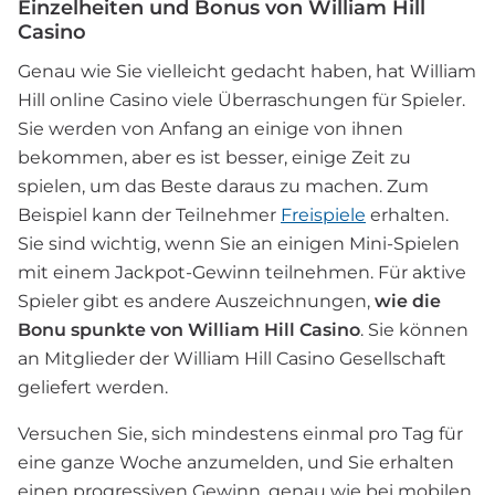
Einzelheiten und Bonus von William Hill
Casino
Genau wie Sie vielleicht gedacht haben, hat William
Hill online Casino viele Überraschungen für Spieler.
Sie werden von Anfang an einige von ihnen
bekommen, aber es ist besser, einige Zeit zu
spielen, um das Beste daraus zu machen. Zum
Beispiel kann der Teilnehmer
Freispiele
erhalten.
Sie sind wichtig, wenn Sie an einigen Mini-Spielen
mit einem Jackpot-Gewinn teilnehmen. Für aktive
Spieler gibt es andere Auszeichnungen,
wie die
Bonu spunkte von William Hill Casino
. Sie können
an Mitglieder der William Hill Casino Gesellschaft
geliefert werden.
Versuchen Sie, sich mindestens einmal pro Tag für
eine ganze Woche anzumelden, und Sie erhalten
einen progressiven Gewinn, genau wie bei mobilen