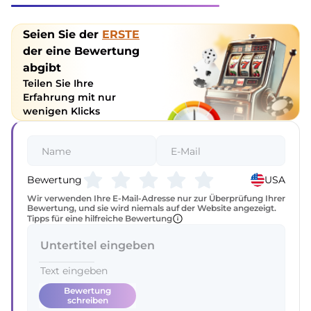
Seien Sie der
ERSTE
der eine Bewertung
abgibt
Teilen Sie Ihre
Erfahrung mit nur
wenigen Klicks
Bewertung
USA
Wir verwenden Ihre E-Mail-Adresse nur zur Überprüfung Ihrer
Bewertung, und sie wird niemals auf der Website angezeigt.
Tipps für eine hilfreiche Bewertung
Bewertung
schreiben