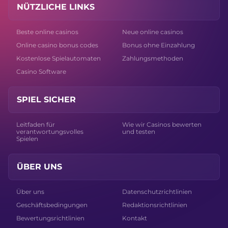
NÜTZLICHE LINKS
Beste online casinos
Neue online casinos
Online casino bonus codes
Bonus ohne Einzahlung
Kostenlose Spielautomaten
Zahlungsmethoden
Casino Software
SPIEL SICHER
Leitfaden für
Wie wir Casinos bewerten
verantwortungsvolles
und testen
Spielen
ÜBER UNS
Über uns
Datenschutzrichtlinien
Geschäftsbedingungen
Redaktionsrichtlinien
Bewertungsrichtlinien
Kontakt