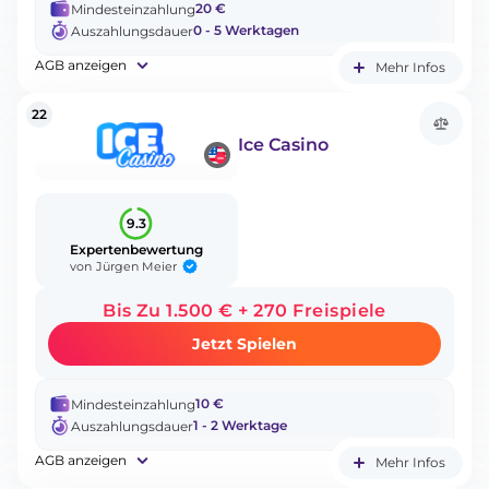
20 €
Mindesteinzahlung
0 - 5 Werktagen
Auszahlungsdauer
AGB anzeigen
Mehr Infos
22
Ice Casino
9.3
Expertenbewertung
Jürgen Meier
von
Bis Zu 1.500 € + 270 Freispiele
Jetzt Spielen
10 €
Mindesteinzahlung
1 - 2 Werktage
Auszahlungsdauer
AGB anzeigen
Mehr Infos