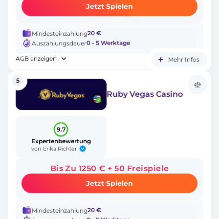
Jetzt Spielen
20 €
Mindesteinzahlung
0 - 5 Werktage
Auszahlungsdauer
AGB anzeigen
Mehr Infos
5
Ruby Vegas Casino
9.7
Expertenbewertung
Erika Richter
von
Bis Zu 1250 € + 50 Freispiele
Jetzt Spielen
20 €
Mindesteinzahlung