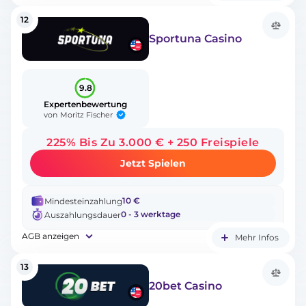
12
Sportuna Casino
9.8
Expertenbewertung
Moritz Fischer
von
225% Bis Zu 3.000 € + 250 Freispiele
Jetzt Spielen
10 €
Mindesteinzahlung
0 - 3 werktage
Auszahlungsdauer
AGB anzeigen
Mehr Infos
13
20bet Casino