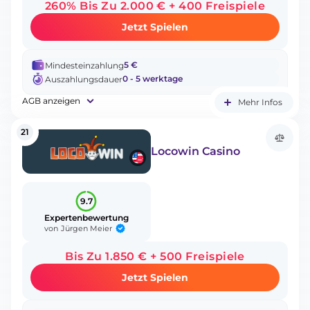
260% Bis Zu 2.000 € + 400 Freispiele
Jetzt Spielen
5 €
Mindesteinzahlung
0 - 5 werktage
Auszahlungsdauer
AGB anzeigen
Mehr Infos
21
Locowin Casino
9.7
Expertenbewertung
Jürgen Meier
von
Bis Zu 1.850 € + 500 Freispiele
Jetzt Spielen