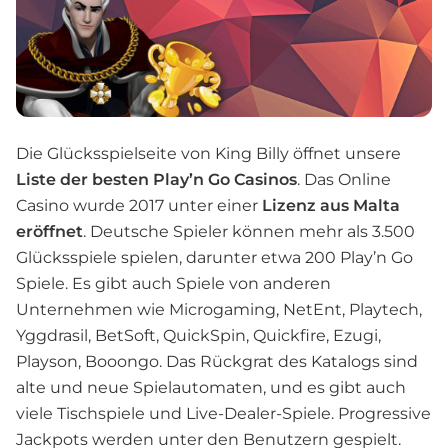
Die Glücksspielseite von King Billy öffnet unsere
Liste der besten Play’n Go Casinos
. Das Online
Casino wurde 2017 unter einer
Lizenz aus Malta
eröffnet
. Deutsche Spieler können mehr als 3.500
Glücksspiele spielen, darunter etwa 200 Play’n Go
Spiele. Es gibt auch Spiele von anderen
Unternehmen wie Microgaming, NetEnt, Playtech,
Yggdrasil, BetSoft, QuickSpin, Quickfire, Ezugi,
Playson, Booongo. Das Rückgrat des Katalogs sind
alte und neue Spielautomaten, und es gibt auch
viele Tischspiele und Live-Dealer-Spiele. Progressive
Jackpots werden unter den Benutzern gespielt.