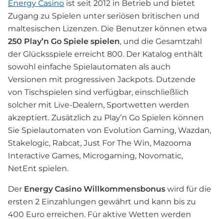
Energy Casino
ist seit 2012 in Betrieb und bietet
Zugang zu Spielen unter seriösen britischen und
maltesischen Lizenzen. Die Benutzer können etwa
250 Play’n Go Spiele spielen
, und die Gesamtzahl
der Glücksspiele erreicht 800. Der Katalog enthält
sowohl einfache Spielautomaten als auch
Versionen mit progressiven Jackpots. Dutzende
von Tischspielen sind verfügbar, einschließlich
solcher mit Live-Dealern, Sportwetten werden
akzeptiert. Zusätzlich zu Play’n Go Spielen können
Sie Spielautomaten von Evolution Gaming, Wazdan,
Stakelogic, Rabcat, Just For The Win, Mazooma
Interactive Games, Microgaming, Novomatic,
NetEnt spielen.
Der
Energy Casino Willkommensbonus
wird für die
ersten 2 Einzahlungen gewährt und kann bis zu
400 Euro erreichen. Für aktive Wetten werden