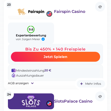
23
Fairspin Casino
9.6
Expertenbewertung
Jürgen Meier
von
Bis Zu 450% + 140 Freispiele
Jetzt Spielen
20 €
Mindesteinzahlung
Auszahlungsdauer
AGB anzeigen
Mehr Infos
24
SlotsPalace Casino