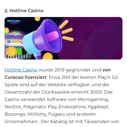
2. Hotline Casino
Hotline Casino
wurde 2019 gegründet und
von
Curacao lizenziert
. Etwa 200 der besten Play’n Go
Spiele sind auf der Website verfügbar, und die
Gesamtzahl der Glücksspiele erreicht 3000. Das
Casino verwendet Software von Microgaming,
NetEnt, Pragmatic Play, Endorphina, Yggdrasil,
Booongo, MrSlotty, Fugaso und anderen
Unternehmen . Der Katalog ist mit Tausenden von