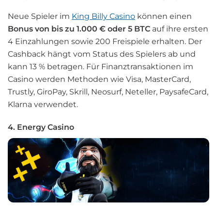
Neue Spieler im
King Billy Casino
können einen
Bonus von bis zu 1.000 € oder 5 BTC
auf ihre ersten
4 Einzahlungen sowie 200 Freispiele erhalten. Der
Cashback hängt vom Status des Spielers ab und
kann 13 % betragen. Für Finanztransaktionen im
Casino werden Methoden wie Visa, MasterCard,
Trustly, GiroPay, Skrill, Neosurf, Neteller, PaysafeCard,
Klarna verwendet.
4. Energy Casino