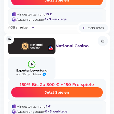
Jetzt Spielen
10 €
Mindesteinzahlung
1 - 3 werktage
Auszahlungsdauer
AGB anzeigen
Mehr Infos
16
National Casino
9
Expertenbewertung
Jürgen Meier
von
150% Bis Zu 300 € + 150 Freispiele
Jetzt Spielen
5 €
Mindesteinzahlung
0 - 3 werktage
Auszahlungsdauer