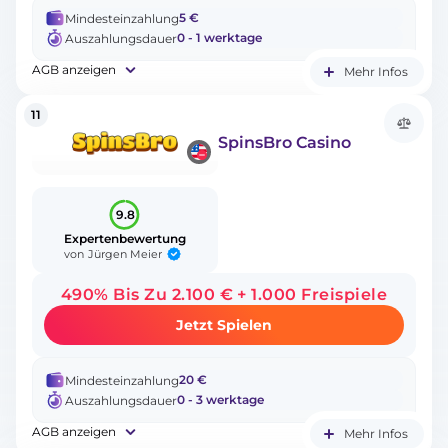
5 €
Mindesteinzahlung
0 - 1 werktage
Auszahlungsdauer
AGB anzeigen
Mehr Infos
11
SpinsBro Casino
9.8
Expertenbewertung
Jürgen Meier
von
490% Bis Zu 2.100 € + 1.000 Freispiele
Jetzt Spielen
20 €
Mindesteinzahlung
0 - 3 werktage
Auszahlungsdauer
AGB anzeigen
Mehr Infos