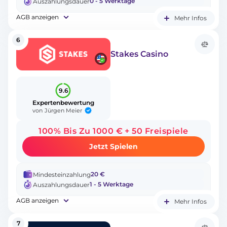
0 - 5 Werktage
Auszahlungsdauer
AGB anzeigen
Mehr Infos
6
Stakes Casino
9.6
Expertenbewertung
Jürgen Meier
von
100% Bis Zu 1000 € + 50 Freispiele
Jetzt Spielen
20 €
Mindesteinzahlung
1 - 5 Werktage
Auszahlungsdauer
AGB anzeigen
Mehr Infos
7