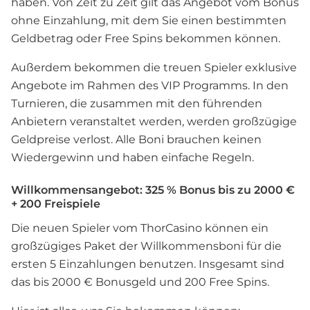
haben. Von Zeit zu Zeit gilt das Angebot vom Bonus
ohne Einzahlung, mit dem Sie einen bestimmten
Geldbetrag oder Free Spins bekommen können.
Außerdem bekommen die treuen Spieler exklusive
Angebote im Rahmen des VIP Programms. In den
Turnieren, die zusammen mit den führenden
Anbietern veranstaltet werden, werden großzügige
Geldpreise verlost. Alle Boni brauchen keinen
Wiedergewinn und haben einfache Regeln.
Willkommensangebot: 325 % Bonus bis zu 2000 €
+ 200 Freispiele
Die neuen Spieler vom ThorCasino können ein
großzügiges Paket der Willkommensboni für die
ersten 5 Einzahlungen benutzen. Insgesamt sind
das bis 2000 € Bonusgeld und 200 Free Spins.