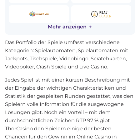
Mehr anzeigen
Das Portfolio der Spiele umfasst verschiedene
Kategorien: Spielautomaten, Spielautomaten mit
Jackpots, Tischspiele, Videobingo, Scratchkarten,
Videopoker, Crash Spiele und Live Casino.
Jedes Spiel ist mit einer kurzen Beschreibung mit
der Eingabe der wichtigen Charakteristiken und
Statistik der gespielten Runden gestattet, was den
Spielern volle Information für die ausgewogene
Lösungen gibt. Noch ein Vorteil – mit dem
durchschnittlichen Zeichen RTP 97 % gibt
ThorCasino den Spielern einige der besten
Chancen für den Gewinn im Online Casino in