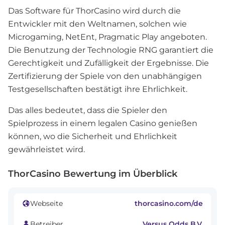
Das Software für ThorCasino wird durch die
Entwickler mit den Weltnamen, solchen wie
Microgaming, NetEnt, Pragmatic Play angeboten.
Die Benutzung der Technologie RNG garantiert die
Gerechtigkeit und Zufälligkeit der Ergebnisse. Die
Zertifizierung der Spiele von den unabhängigen
Testgesellschaften bestätigt ihre Ehrlichkeit.
Das alles bedeutet, dass die Spieler den
Spielprozess in einem legalen Casino genießen
können, wo die Sicherheit und Ehrlichkeit
gewährleistet wird.
ThorCasino Bewertung im Überblick
thorcasino.com/de
Webseite
Versus Odds B.V.
Betreiber