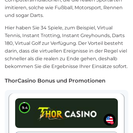
imitieren, solche wie Fußball, Motorsport, Rennen
und sogar Darts.
Hier haben Sie 34 Spiele, zum Beispiel, Virtual
Tennis, Instant Trotting, Instant Greyhounds, Darts
180, Virtual Golf zur Verfügung. Der Vorteil besteht
darin, dass die virtuellen Ereignisse in der Regel viel
schneller als die realen zu Ende gehen, deshalb
bekommen Sie die Ergebnisse Ihrer Einsätze sofort.
ThorCasino Bonus und Promotionen
9.4