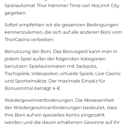
Spielautomat Thor Hammer Time von NoLimit City
gegeben.
Sofort empfehlen wir die gesamten Bedingungen
kennenzulernen, die sich auf alle anderen Boni vom
ThorCasino verbeiten:
Benutzung der Boni. Das Bonusgeld kann man in
jedem Spiel außer der folgenden Kategorien
benutzen: Spielautomaten mit Jackpots,
Tischspiele, Videopoker, virtuelle Spiele, Live Casino
und Sporteinsätze. Der maximale Einsatz für
Bonusmittel beträgt 4 €.
Wiedergewinnanforderungen. Die Abwesenheit
der Wiedergewinnanforderungen bedeutet, dass
Ihre Boni auf ein spezielles Konto eingezahlt
werden und die davon erhaltenen Gewinne auf Ihr