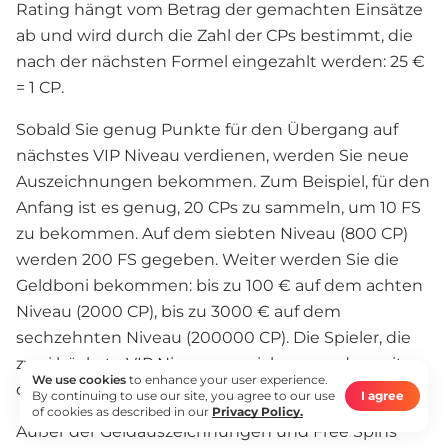
Rating hängt vom Betrag der gemachten Einsätze
ab und wird durch die Zahl der CPs bestimmt, die
nach der nächsten Formel eingezahlt werden: 25 €
= 1 CP.
Sobald Sie genug Punkte für den Übergang auf
nächstes VIP Niveau verdienen, werden Sie neue
Auszeichnungen bekommen. Zum Beispiel, für den
Anfang ist es genug, 20 CPs zu sammeln, um 10 FS
zu bekommen. Auf dem siebten Niveau (800 CP)
werden 200 FS gegeben. Weiter werden Sie die
Geldboni bekommen: bis zu 100 € auf dem achten
Niveau (2000 CP), bis zu 3000 € auf dem
sechzehnten Niveau (200000 CP). Die Spieler, die
zwei höchste VIP Niveaus erreichen, werden mit
We use cookies
to enhance your user experience.
den geheimnisvollen Geschenken ausgezeichnet.
By continuing to use our site, you agree to our use
I agree
of cookies as described in our
Privacy Policy.
Außer der Geldauszeichnungen und Free Spins