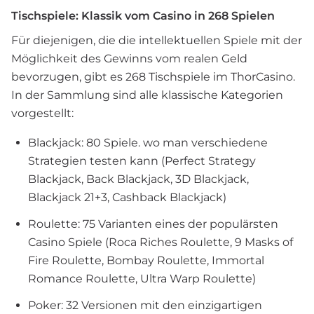
Tischspiele: Klassik vom Casino in 268 Spielen
Für diejenigen, die die intellektuellen Spiele mit der
Möglichkeit des Gewinns vom realen Geld
bevorzugen, gibt es 268 Tischspiele im ThorCasino.
In der Sammlung sind alle klassische Kategorien
vorgestellt:
Blackjack: 80 Spiele. wo man verschiedene
Strategien testen kann (Perfect Strategy
Blackjack, Back Blackjack, 3D Blackjack,
Blackjack 21+3, Cashback Blackjack)
Roulette: 75 Varianten eines der populärsten
Casino Spiele (Roca Riches Roulette, 9 Masks of
Fire Roulette, Bombay Roulette, Immortal
Romance Roulette, Ultra Warp Roulette)
Poker: 32 Versionen mit den einzigartigen