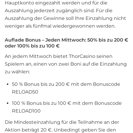
Hauptkonto eingezahlt werden und für die
Auszahlung jederzeit zugänglich sind. Für die
Auszahlung der Gewinne soll Ihre Einzahlung nicht
weniger als fünfmal wiedergewonnen werden.
Auflade Bonus – Jeden Mittwoch: 50% bis zu 200 €
oder 100% bis zu 100 €
An jedem Mittwoch bietet ThorCasino seinen
Spielern an, einen von zwei Boni auf die Einzahlung
zu wählen:
50 % Bonus bis zu 200 € mit dem Bonuscode
RELOAD50
100 % Bonus bis zu 100 € mit dem Bonuscode
RELOAD100
Die Mindesteinzahlung für die Teilnahme an der
Aktion beträgt 20 €. Unbedingt geben Sie den