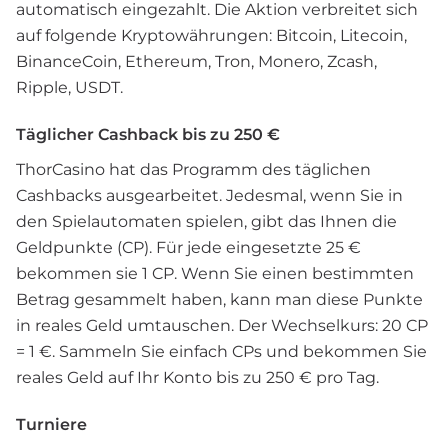
automatisch eingezahlt. Die Aktion verbreitet sich
auf folgende Kryptowährungen: Bitcoin, Litecoin,
BinanceCoin, Ethereum, Tron, Monero, Zcash,
Ripple, USDT.
Täglicher Cashback bis zu 250 €
ThorCasino hat das Programm des täglichen
Cashbacks ausgearbeitet. Jedesmal, wenn Sie in
den Spielautomaten spielen, gibt das Ihnen die
Geldpunkte (CP). Für jede eingesetzte 25 €
bekommen sie 1 CP. Wenn Sie einen bestimmten
Betrag gesammelt haben, kann man diese Punkte
in reales Geld umtauschen. Der Wechselkurs: 20 CP
= 1 €. Sammeln Sie einfach CPs und bekommen Sie
reales Geld auf Ihr Konto bis zu 250 € pro Tag.
Turniere