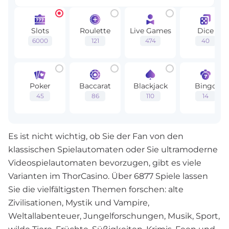
Slots
Roulette
Live Games
Dice
6000
121
474
40
Poker
Baccarat
Blackjack
Bingo
45
86
110
14
Es ist nicht wichtig, ob Sie der Fan von den
klassischen Spielautomaten oder Sie ultramoderne
Videospielautomaten bevorzugen, gibt es viele
Varianten im ThorCasino. Über 6877 Spiele lassen
Sie die vielfältigsten Themen forschen: alte
Zivilisationen, Mystik und Vampire,
Weltallabenteuer, Jungelforschungen, Musik, Sport,