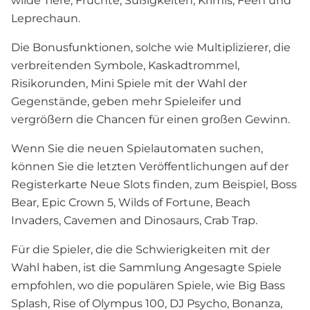
wilde Tiere, Früchte, Süßigkeiten, Krimis, Feen und
Leprechaun.
Die Bonusfunktionen, solche wie Multiplizierer, die
verbreitenden Symbole, Kaskadtrommel,
Risikorunden, Mini Spiele mit der Wahl der
Gegenstände, geben mehr Spieleifer und
vergrößern die Chancen für einen großen Gewinn.
Wenn Sie die neuen Spielautomaten suchen,
können Sie die letzten Veröffentlichungen auf der
Registerkarte Neue Slots finden, zum Beispiel, Boss
Bear, Epic Crown 5, Wilds of Fortune, Beach
Invaders, Cavemen and Dinosaurs, Crab Trap.
Für die Spieler, die die Schwierigkeiten mit der
Wahl haben, ist die Sammlung Angesagte Spiele
empfohlen, wo die populären Spiele, wie Big Bass
Splash, Rise of Olympus 100, DJ Psycho, Bonanza,