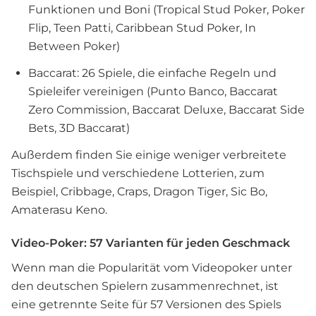
Funktionen und Boni (Tropical Stud Poker, Poker
Flip, Teen Patti, Caribbean Stud Poker, In
Between Poker)
Baccarat: 26 Spiele, die einfache Regeln und
Spieleifer vereinigen (Punto Banco, Baccarat
Zero Commission, Baccarat Deluxe, Baccarat Side
Bets, 3D Baccarat)
Außerdem finden Sie einige weniger verbreitete
Tischspiele und verschiedene Lotterien, zum
Beispiel, Cribbage, Craps, Dragon Tiger, Sic Bo,
Amaterasu Keno.
Video-Poker: 57 Varianten für jeden Geschmack
Wenn man die Popularität vom Videopoker unter
den deutschen Spielern zusammenrechnet, ist
eine getrennte Seite für 57 Versionen des Spiels