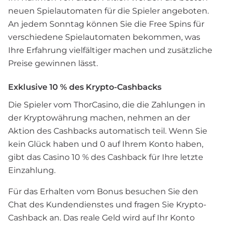
neuen Spielautomaten für die Spieler angeboten.
An jedem Sonntag können Sie die Free Spins für
verschiedene Spielautomaten bekommen, was
Ihre Erfahrung vielfältiger machen und zusätzliche
Preise gewinnen lässt.
Exklusive 10 % des Krypto-Cashbacks
Die Spieler vom ThorCasino, die die Zahlungen in
der Kryptowährung machen, nehmen an der
Aktion des Cashbacks automatisch teil. Wenn Sie
kein Glück haben und 0 auf Ihrem Konto haben,
gibt das Casino 10 % des Cashback für Ihre letzte
Einzahlung.
Für das Erhalten vom Bonus besuchen Sie den
Chat des Kundendienstes und fragen Sie Krypto-
Cashback an. Das reale Geld wird auf Ihr Konto