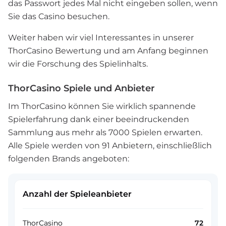
das Passwort jedes Mal nicht eingeben sollen, wenn
Sie das Casino besuchen.
Weiter haben wir viel Interessantes in unserer
ThorCasino Bewertung und am Anfang beginnen
wir die Forschung des Spielinhalts.
ThorCasino Spiele und Anbieter
Im ThorCasino können Sie wirklich spannende
Spielerfahrung dank einer beeindruckenden
Sammlung aus mehr als 7000 Spielen erwarten.
Alle Spiele werden von 91 Anbietern, einschließlich
folgenden Brands angeboten:
Anzahl der Spieleanbieter
ThorCasino
72