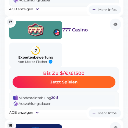
Auszahlungsdauer
AGB anzeigen
Mehr Infos
17
777 Casino
7
Expertenbewertung
Moritz Fischer
von
Bis Zu $/€/£1500
Jetzt Spielen
20 $
Mindesteinzahlung
Auszahlungsdauer
AGB anzeigen
Mehr Infos
18