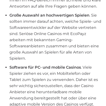
Ihnen im FAQ-Bereich immer schnelle und klare
Antworten auf alle Ihre Fragen geben können.
Große Auswahl an hochwertigen Spielen
. Sie
sollten immer darauf achten, welche Spiele- und
Softwareentwickler auf der Website vertreten
sind. Seriöse Online Casinos mit EcoPayz
arbeiten mit bekannten Gaming-
Softwareanbietern zusammen und bieten eine
große Auswahl an Spielen für alle Arten von
Spielern.
Software für PC- und mobile Casinos
. Viele
Spieler ziehen es vor, ein Mobiltelefon oder
Tablet zum Spielen zu verwenden. Daher ist es
sehr wichtig sicherzustellen, dass der Casino
Anbieter eine herunterladbare mobile
Anwendung bereitgestellt hat oder über eine
adaptive mobile Version des Casinos verfügt.