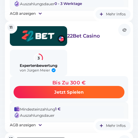
0 - 3 Werktage
Auszahlungsdauer
AGB anzeigen
Mehr Infos
11
22Bet Casino
3
Expertenbewertung
Jürgen Meier
von
Bis Zu 300 €
Jetzt Spielen
1 €
Mindesteinzahlung
Auszahlungsdauer
AGB anzeigen
Mehr Infos