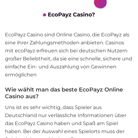
EcoPayz Casino sind Online Casino, die EcoPayz als
eine ihrer Zahlungsmethoden anbieten. Casinos
mit ecoPayz erfreuen sich bei deutschen Nutzern
großer Beliebtheit, da sie eine schnelle, sichere und
einfache Ein- und Auszahlung von Gewinnen
ermöglichen
Wie wählt man das beste EcoPayz Online
Casino aus?
Uns ist es sehr wichtig, dass Spieler aus
Deutschland nur verlässliche Informationen über
das EcoPayz Casino haben und Spaß am Spiel
haben. Bei der Auswahl eines Spielorts muss der