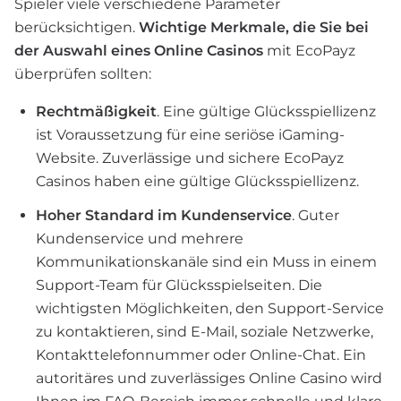
Spieler viele verschiedene Parameter
berücksichtigen.
Wichtige Merkmale, die Sie bei
der Auswahl eines Online Casinos
mit EcoPayz
überprüfen sollten:
Rechtmäßigkeit
. Eine gültige Glücksspiellizenz
ist Voraussetzung für eine seriöse iGaming-
Website. Zuverlässige und sichere EcoPayz
Casinos haben eine gültige Glücksspiellizenz.
Hoher Standard im Kundenservice
. Guter
Kundenservice und mehrere
Kommunikationskanäle sind ein Muss in einem
Support-Team für Glücksspielseiten. Die
wichtigsten Möglichkeiten, den Support-Service
zu kontaktieren, sind E-Mail, soziale Netzwerke,
Kontakttelefonnummer oder Online-Chat. Ein
autoritäres und zuverlässiges Online Casino wird