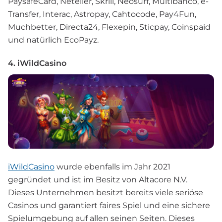
PaysafeCard, Neteller, Skrill, Neosurf, Multibanco, e-
Transfer, Interac, Astropay, Cahtocode, Pay4Fun,
Muchbetter, Directa24, Flexepin, Sticpay, Coinspaid
und natürlich EcoPayz.
4. iWildCasino
iWildCasino
wurde ebenfalls im Jahr 2021
gegründet und ist im Besitz von Altacore N.V.
Dieses Unternehmen besitzt bereits viele seriöse
Casinos und garantiert faires Spiel und eine sichere
Spielumgebung auf allen seinen Seiten. Dieses