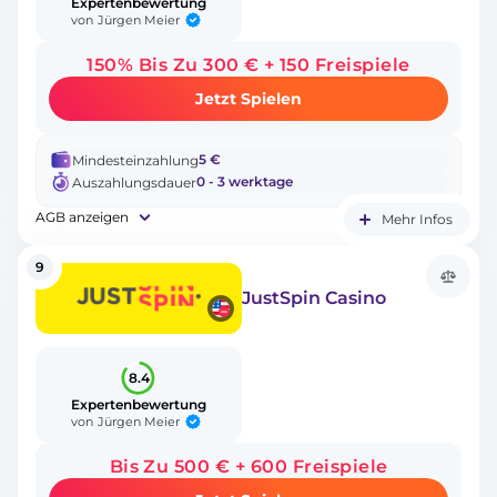
Expertenbewertung
Jürgen Meier
von
150% Bis Zu 300 € + 150 Freispiele
Jetzt Spielen
5 €
Mindesteinzahlung
0 - 3 werktage
Auszahlungsdauer
AGB anzeigen
Mehr Infos
9
JustSpin Casino
8.4
Expertenbewertung
Jürgen Meier
von
Bis Zu 500 € + 600 Freispiele