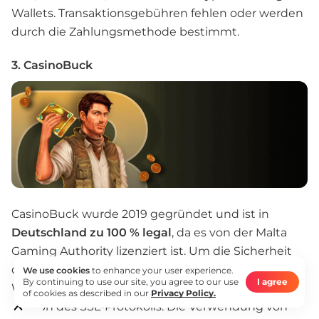
Wallets. Transaktionsgebühren fehlen oder werden
durch die Zahlungsmethode bestimmt.
3. CasinoBuck
CasinoBuck wurde 2019 gegründet und ist in
Deutschland zu 100 % legal
, da es von der Malta
Gaming Authority lizenziert ist. Um die Sicherheit
der Spielerdaten zu gewährleisten, verwendet die
We use cookies
to enhance your user experience.
By continuing to use our site, you agree to our use
I agree
Website für alle Finanztransaktionen die neueste
of cookies as described in our
Privacy Policy.
Version des SSL-Protokolls. Die Verwendung von