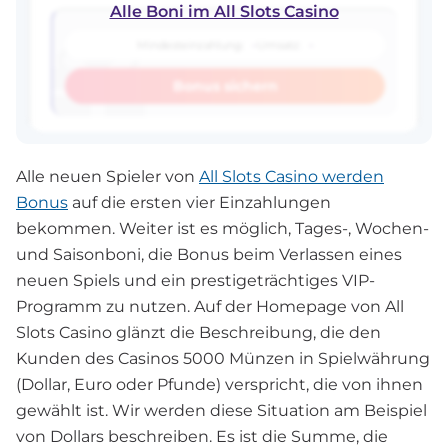
Alle Boni im All Slots Casino
-
-
Mindesteinzahlung:
Umsatz:
Bonus sichern
Alle neuen Spieler von
All Slots Casino werden
Bonus
auf die ersten vier Einzahlungen
bekommen. Weiter ist es möglich, Tages-, Wochen-
und Saisonboni, die Bonus beim Verlassen eines
neuen Spiels und ein prestigeträchtiges VIP-
Programm zu nutzen. Auf der Homepage von All
Slots Casino glänzt die Beschreibung, die den
Kunden des Casinos 5000 Münzen in Spielwährung
(Dollar, Euro oder Pfunde) verspricht, die von ihnen
gewählt ist. Wir werden diese Situation am Beispiel
von Dollars beschreiben. Es ist die Summe, die