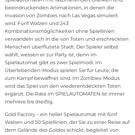
beeindruckenden Animationen, in denen die
Invasion von Zombies nach Las Vegas simuliert
wird. Fünf Walzen und 243
Kombinationsmöglichkeiten ohne Spiellinien
verwandeln sich in die von Toten und erschreckten
Menschen überflutete Stadt. Der Spieler selbst
wählt, wessen er zur Party ist, denn im
Spielautomat gibt es zwei Spielmodi. Im
Überlebenden-Modus spielen Sie für Leute, die
zum Kampf bewaffnet sind. Im Zombies-Modus
wird das Spiel von den wiederentdeckten Toten
ergänzt. Die Rate im SPIELAUTOMATEN ist immer
mehrere bis dreißig.
Gold Factory – ein heller Spielautomat mit fünf
Walzen und 50 Spiellinien, der Sie zu einer Reise auf
dem Gelände des Goldes schickt, begleitet von