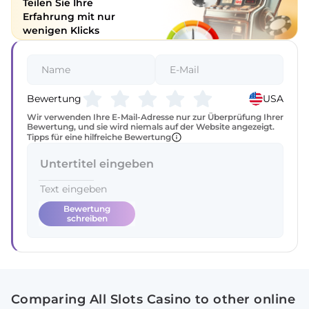
Teilen Sie Ihre
Erfahrung mit nur
wenigen Klicks
Bewertung
USA
Wir verwenden Ihre E-Mail-Adresse nur zur Überprüfung Ihrer
Bewertung, und sie wird niemals auf der Website angezeigt.
Tipps für eine hilfreiche Bewertung
Bewertung
schreiben
Comparing All Slots Casino to other online