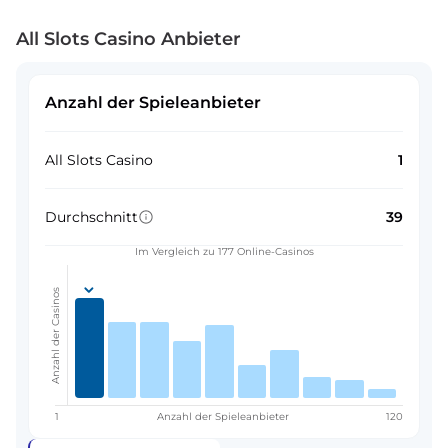
All Slots Casino Anbieter
Anzahl der Spieleanbieter
All Slots Casino
1
Durchschnitt
39
Im Vergleich zu 177 Online-Casinos
Anzahl der Casinos
1
Anzahl der Spieleanbieter
120