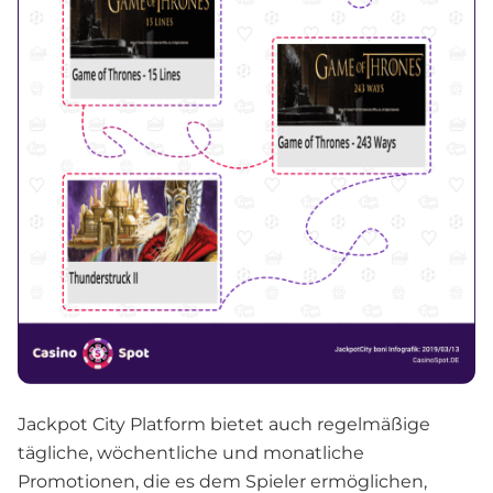
Jackpot City Platform bietet auch regelmäßige
tägliche, wöchentliche und monatliche
Promotionen, die es dem Spieler ermöglichen,