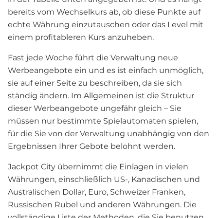
bereits vom Wechselkurs ab, ob diese Punkte auf
echte Währung einzutauschen oder das Level mit
einem profitableren Kurs anzuheben.
Fast jede Woche führt die Verwaltung neue
Werbeangebote ein und es ist einfach unmöglich,
sie auf einer Seite zu beschreiben, da sie sich
ständig ändern. Im Allgemeinen ist die Struktur
dieser Werbeangebote ungefähr gleich – Sie
müssen nur bestimmte Spielautomaten spielen,
für die Sie von der Verwaltung unabhängig von den
Ergebnissen Ihrer Gebote belohnt werden.
Jackpot City übernimmt die Einlagen in vielen
Währungen, einschließlich US-, Kanadischen und
Australischen Dollar, Euro, Schweizer Franken,
Russischen Rubel und anderen Währungen. Die
vollständige Liste der Methoden, die Sie benutzen