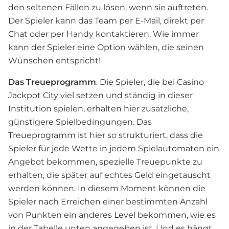
den seltenen Fällen zu lösen, wenn sie auftreten.
Der Spieler kann das Team per E-Mail, direkt per
Chat oder per Handy kontaktieren. Wie immer
kann der Spieler eine Option wählen, die seinen
Wünschen entspricht!
Das Treueprogramm
. Die Spieler, die bei Casino
Jackpot City viel setzen und ständig in dieser
Institution spielen, erhalten hier zusätzliche,
günstigere Spielbedingungen. Das
Treueprogramm ist hier so strukturiert, dass die
Spieler für jede Wette in jedem Spielautomaten ein
Angebot bekommen, spezielle Treuepunkte zu
erhalten, die später auf echtes Geld eingetauscht
werden können. In diesem Moment können die
Spieler nach Erreichen einer bestimmten Anzahl
von Punkten ein anderes Level bekommen, wie es
in der Tabelle unten angegeben ist. Und es hängt