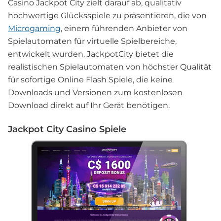
Casino Jackpot City zielt darauf ab, qualitativ
hochwertige Glücksspiele zu präsentieren, die von
Microgaming
, einem führenden Anbieter von
Spielautomaten für virtuelle Spielbereiche,
entwickelt wurden. JackpotCity bietet die
realistischen Spielautomaten von höchster Qualität
für sofortige Online Flash Spiele, die keine
Downloads und Versionen zum kostenlosen
Download direkt auf Ihr Gerät benötigen.
Jackpot City Casino Spiele