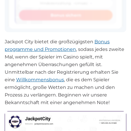
-
-
Mindesteinzahlung:
Umsatz:
Bonus sichern
Jackpot City bietet die großzügigsten
Bonus
programme und Promotionen
, sodass jedes zweite
Mal, wenn der Spieler im Casino spielt, mit
angenehmen Überraschungen gefüllt ist.
Unmittelbar nach der Registrierung erhalten Sie
eine
Willkommensbonus
, die es dem Spieler
ermöglicht, große Wetten zu machen und den
Prozess zu verlängern. Beginnen wir unsere
Bekanntschaft mit einer angenehmen Note!