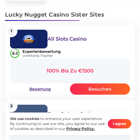
Lucky Nugget Casino Sister Sites
1
All Slots Casino
Expertenbewertung
8.3
von
Moritz Fischer
100% Bis Zu €1500
Besuchen
Bewertung
2
Euro Palace Casino
We use cookies
to enhance your user experience.
By continuing to use our site, you agree to our use
I agree
Expertenbewertung
8.5
of cookies as described in our
Privacy Policy.
von
Jürgen Meier