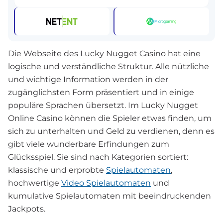
Die Webseite des Lucky Nugget Casino hat eine
logische und verständliche Struktur. Alle nützliche
und wichtige Information werden in der
zugänglichsten Form präsentiert und in einige
populäre Sprachen übersetzt. Im Lucky Nugget
Online Casino können die Spieler etwas finden, um
sich zu unterhalten und Geld zu verdienen, denn es
gibt viele wunderbare Erfindungen zum
Glücksspiel. Sie sind nach Kategorien sortiert:
klassische und erprobte
Spielautomaten
,
hochwertige
Video Spielautomaten
und
kumulative Spielautomaten mit beeindruckenden
Jackpots.