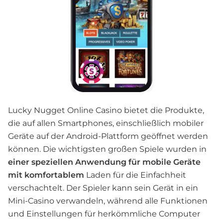
Lucky Nugget Online Casino bietet die Produkte,
die auf allen Smartphones, einschließlich mobiler
Geräte auf der Android-Plattform geöffnet werden
können. Die wichtigsten großen Spiele wurden in
einer speziellen Anwendung für mobile Geräte
mit komfortablem
Laden für die Einfachheit
verschachtelt. Der Spieler kann sein Gerät in ein
Mini-Casino verwandeln, während alle Funktionen
und Einstellungen für herkömmliche Computer