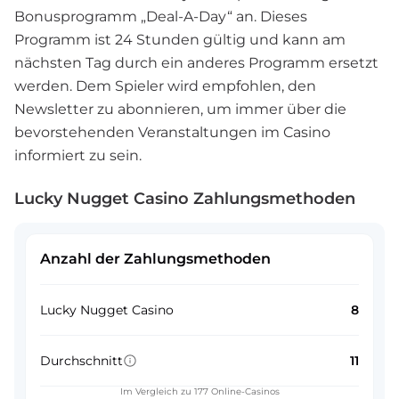
Bonusprogramm „Deal-A-Day“ an. Dieses
Programm ist 24 Stunden gültig und kann am
nächsten Tag durch ein anderes Programm ersetzt
werden. Dem Spieler wird empfohlen, den
Newsletter zu abonnieren, um immer über die
bevorstehenden Veranstaltungen im Casino
informiert zu sein.
Lucky Nugget Casino Zahlungsmethoden
Anzahl der Zahlungsmethoden
Lucky Nugget Casino
8
Durchschnitt
11
Im Vergleich zu 177 Online-Casinos