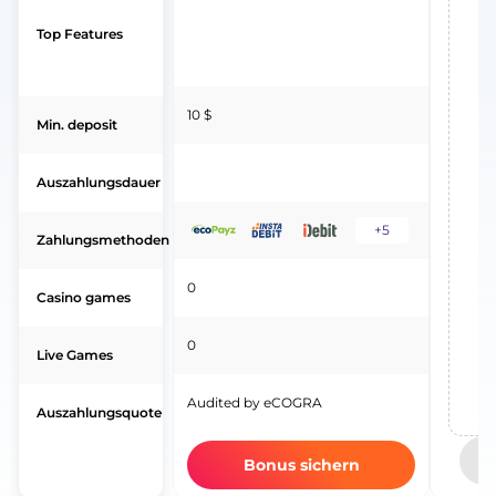
Top Features
10 $
Min. deposit
Auszahlungsdauer
+5
Zahlungsmethoden
0
Casino games
0
Live Games
Audited by eCOGRA
Auszahlungsquote
Bonus sichern