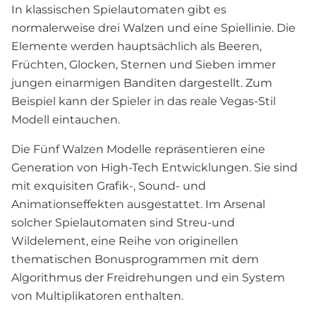
In klassischen Spielautomaten gibt es
normalerweise drei Walzen und eine Spiellinie. Die
Elemente werden hauptsächlich als Beeren,
Früchten, Glocken, Sternen und Sieben immer
jungen einarmigen Banditen dargestellt. Zum
Beispiel kann der Spieler in das reale Vegas-Stil
Modell eintauchen.
Die Fünf Walzen Modelle repräsentieren eine
Generation von High-Tech Entwicklungen. Sie sind
mit exquisiten Grafik-, Sound- und
Animationseffekten ausgestattet. Im Arsenal
solcher Spielautomaten sind Streu-und
Wildelement, eine Reihe von originellen
thematischen Bonusprogrammen mit dem
Algorithmus der Freidrehungen und ein System
von Multiplikatoren enthalten.