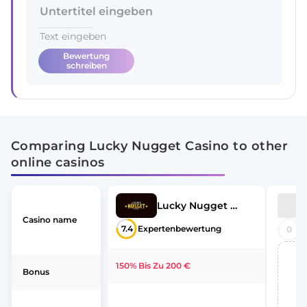
Bewertung
schreiben
Comparing Lucky Nugget Casino to other
online casinos
Lucky Nugget Casino
Casino name
E
7.4
Expertenbewertung
0
e
150% Bis Zu 200 €
Bonus