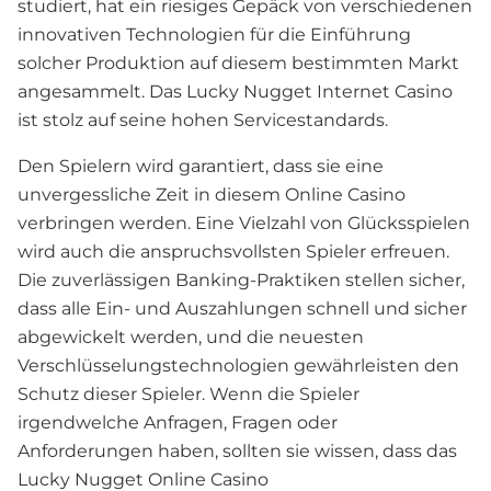
studiert, hat ein riesiges Gepäck von verschiedenen
innovativen Technologien für die Einführung
solcher Produktion auf diesem bestimmten Markt
angesammelt. Das Lucky Nugget Internet Casino
ist stolz auf seine hohen Servicestandards.
Den Spielern wird garantiert, dass sie eine
unvergessliche Zeit in diesem Online Casino
verbringen werden. Eine Vielzahl von Glücksspielen
wird auch die anspruchsvollsten Spieler erfreuen.
Die zuverlässigen Banking-Praktiken stellen sicher,
dass alle Ein- und Auszahlungen schnell und sicher
abgewickelt werden, und die neuesten
Verschlüsselungstechnologien gewährleisten den
Schutz dieser Spieler. Wenn die Spieler
irgendwelche Anfragen, Fragen oder
Anforderungen haben, sollten sie wissen, dass das
Lucky Nugget Online Casino