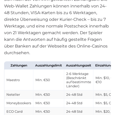
Web-Wallet Zahlungen können innerhalb von 24-
48 Stunden, VISA-Karten bis zu 6 Werktagen,
direkte Überweisung oder Kurier-Check – bis zu 7
Werktage, und eine normale Postscheck innerhalb
von 21 Werktagen gemacht werden. Der Spieler
kann die Antworten auf häufig gestellte Fragen
über Banken auf der Webseite des Online-Casinos
durchsehen.
Zahlungen
Auszahlungslimit
Auszahlungszeit
Einzahlungsl
2-6 Werktage
(Beschränkt
Min. $10, C$
Maestro
Min. €50
auf bestimmte
€10
Länder)
Neteller
Min. €50
24-48 Std
Min. $5, C$5
Moneybookers
Min. €50
24-48 Std
Min. $5, C$5
ECO Card
Min. €50
24-48 Std
Min. $20, C