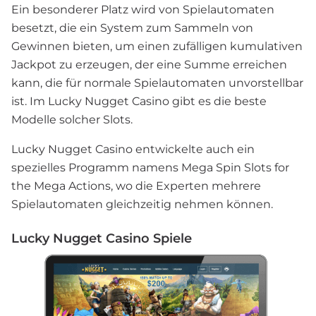
Ein besonderer Platz wird von Spielautomaten
besetzt, die ein System zum Sammeln von
Gewinnen bieten, um einen zufälligen kumulativen
Jackpot zu erzeugen, der eine Summe erreichen
kann, die für normale Spielautomaten unvorstellbar
ist. Im Lucky Nugget Casino gibt es die beste
Modelle solcher Slots.
Lucky Nugget Casino entwickelte auch ein
spezielles Programm namens Mega Spin Slots for
the Mega Actions, wo die Experten mehrere
Spielautomaten gleichzeitig nehmen können.
Lucky Nugget Casino Spiele