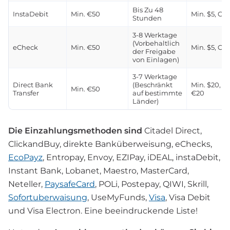
Bis Zu 48
InstaDebit
Min. €50
Min. $5, C$5
Stunden
3-8 Werktage
(Vorbehaltlich
eCheck
Min. €50
Min. $5, C$5
der Freigabe
von Einlagen)
3-7 Werktage
Direct Bank
(Beschränkt
Min. $20, C
Min. €50
Transfer
auf bestimmte
€20
Länder)
Die Einzahlungsmethoden sind
Citadel Direct,
ClickandBuy, direkte Banküberweisung, eChecks,
EcoPayz
, Entropay, Envoy, EZIPay, iDEAL, instaDebit,
Instant Bank, Lobanet, Maestro, MasterCard,
Neteller,
PaysafeCard
, POLi, Postepay, QIWI, Skrill,
Sofortuberwaisung
, UseMyFunds,
Visa
, Visa Debit
und Visa Electron. Eine beeindruckende Liste!