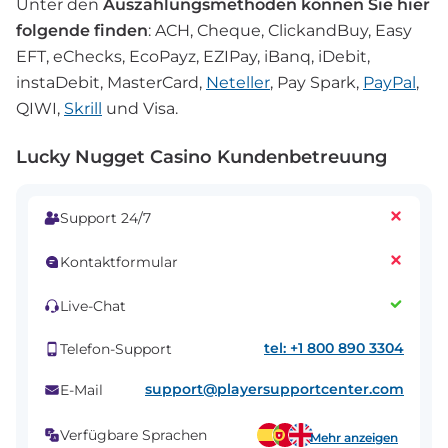
Unter den
Auszahlungsmethoden können Sie hier
folgende finden
: ACH, Cheque, ClickandBuy, Easy
EFT, eChecks, EcoPayz, EZIPay, iBanq, iDebit,
instaDebit, MasterCard,
Neteller
, Pay Spark,
PayPal
,
QIWI,
Skrill
und Visa.
Lucky Nugget Casino Kundenbetreuung
Support 24/7
Kontaktformular
Live-Chat
tel: +1 800 890 3304
Telefon-Support
support@playersupportcenter.com
E-Mail
Verfügbare Sprachen
Mehr anzeigen