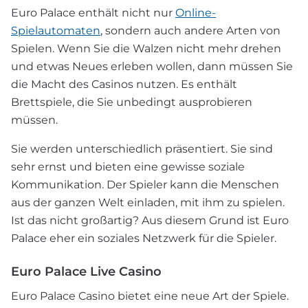
Euro Palace enthält nicht nur
Online-
Spielautomaten
, sondern auch andere Arten von
Spielen. Wenn Sie die Walzen nicht mehr drehen
und etwas Neues erleben wollen, dann müssen Sie
die Macht des Casinos nutzen. Es enthält
Brettspiele, die Sie unbedingt ausprobieren
müssen.
Sie werden unterschiedlich präsentiert. Sie sind
sehr ernst und bieten eine gewisse soziale
Kommunikation. Der Spieler kann die Menschen
aus der ganzen Welt einladen, mit ihm zu spielen.
Ist das nicht großartig? Aus diesem Grund ist Euro
Palace eher ein soziales Netzwerk für die Spieler.
Euro Palace Live Casino
Euro Palace Casino bietet eine neue Art der Spiele.