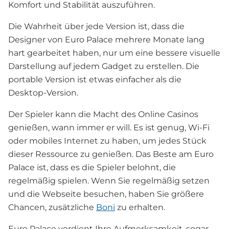
Komfort und Stabilität auszuführen.
Die Wahrheit über jede Version ist, dass die
Designer von Euro Palace mehrere Monate lang
hart gearbeitet haben, nur um eine bessere visuelle
Darstellung auf jedem Gadget zu erstellen. Die
portable Version ist etwas einfacher als die
Desktop-Version.
Der Spieler kann die Macht des Online Casinos
genießen, wann immer er will. Es ist genug, Wi-Fi
oder mobiles Internet zu haben, um jedes Stück
dieser Ressource zu genießen. Das Beste am Euro
Palace ist, dass es die Spieler belohnt, die
regelmäßig spielen. Wenn Sie regelmäßig setzen
und die Webseite besuchen, haben Sie größere
Chancen, zusätzliche
Boni
zu erhalten.
Euro Palace verdient Ihre Aufmerksamkeit, sogar