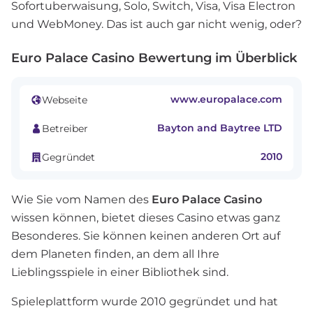
Sofortuberwaisung, Solo, Switch, Visa, Visa Electron
und WebMoney. Das ist auch gar nicht wenig, oder?
Euro Palace Casino Bewertung im Überblick
www.europalace.com
Webseite
Bayton and Baytree LTD
Betreiber
2010
Gegründet
Wie Sie vom Namen des
Euro Palace Casino
wissen können, bietet dieses Casino etwas ganz
Besonderes. Sie können keinen anderen Ort auf
dem Planeten finden, an dem all Ihre
Lieblingsspiele in einer Bibliothek sind.
Spieleplattform wurde 2010 gegründet und hat