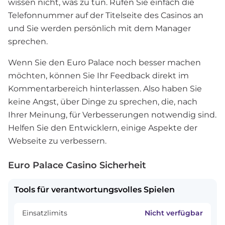
wissen nicht, was zu tun. Rufen Sie einfach die
Telefonnummer auf der Titelseite des Casinos an
und Sie werden persönlich mit dem Manager
sprechen.
Wenn Sie den Euro Palace noch besser machen
möchten, können Sie Ihr Feedback direkt im
Kommentarbereich hinterlassen. Also haben Sie
keine Angst, über Dinge zu sprechen, die, nach
Ihrer Meinung, für Verbesserungen notwendig sind.
Helfen Sie den Entwicklern, einige Aspekte der
Webseite zu verbessern.
Euro Palace Casino Sicherheit
Tools für verantwortungsvolles Spielen
Nicht verfügbar
Einsatzlimits