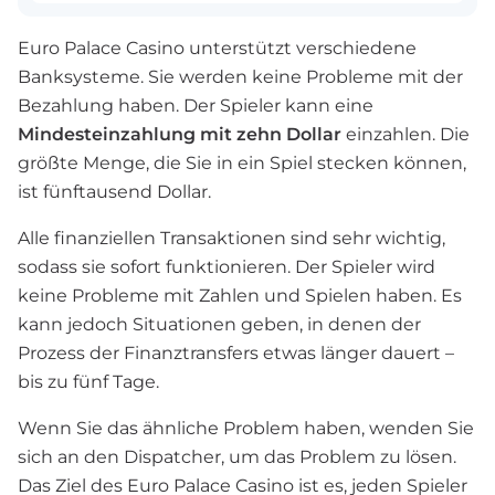
Euro Palace Casino unterstützt verschiedene
Banksysteme. Sie werden keine Probleme mit der
Bezahlung haben. Der Spieler kann eine
Mindesteinzahlung mit zehn Dollar
einzahlen. Die
größte Menge, die Sie in ein Spiel stecken können,
ist fünftausend Dollar.
Alle finanziellen Transaktionen sind sehr wichtig,
sodass sie sofort funktionieren. Der Spieler wird
keine Probleme mit Zahlen und Spielen haben. Es
kann jedoch Situationen geben, in denen der
Prozess der Finanztransfers etwas länger dauert –
bis zu fünf Tage.
Wenn Sie das ähnliche Problem haben, wenden Sie
sich an den Dispatcher, um das Problem zu lösen.
Das Ziel des Euro Palace Casino ist es, jeden Spieler