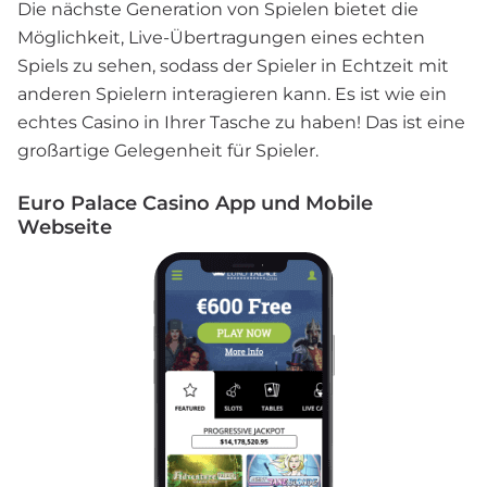
Die nächste Generation von Spielen bietet die
Möglichkeit, Live-Übertragungen eines echten
Spiels zu sehen, sodass der Spieler in Echtzeit mit
anderen Spielern interagieren kann. Es ist wie ein
echtes Casino in Ihrer Tasche zu haben! Das ist eine
großartige Gelegenheit für Spieler.
Euro Palace Casino App und Mobile
Webseite