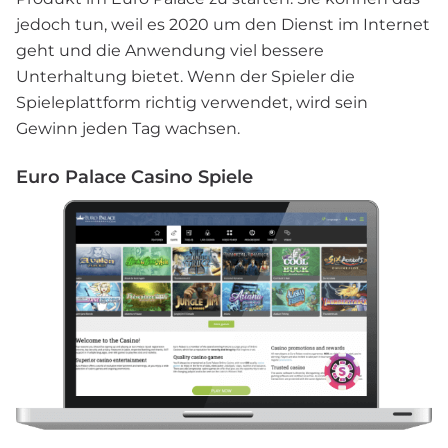
jedoch tun, weil es 2020 um den Dienst im Internet
geht und die Anwendung viel bessere
Unterhaltung bietet. Wenn der Spieler die
Spieleplattform richtig verwendet, wird sein
Gewinn jeden Tag wachsen.
Euro Palace Casino Spiele