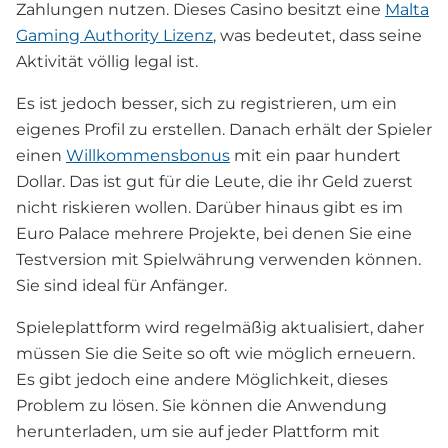
Zahlungen nutzen. Dieses Casino besitzt eine
Malta
Gaming Authority Lizenz
, was bedeutet, dass seine
Aktivität völlig legal ist.
Es ist jedoch besser, sich zu registrieren, um ein
eigenes Profil zu erstellen. Danach erhält der Spieler
einen
Willkommensbonus
mit ein paar hundert
Dollar. Das ist gut für die Leute, die ihr Geld zuerst
nicht riskieren wollen. Darüber hinaus gibt es im
Euro Palace mehrere Projekte, bei denen Sie eine
Testversion mit Spielwährung verwenden können.
Sie sind ideal für Anfänger.
Spieleplattform wird regelmäßig aktualisiert, daher
müssen Sie die Seite so oft wie möglich erneuern.
Es gibt jedoch eine andere Möglichkeit, dieses
Problem zu lösen. Sie können die Anwendung
herunterladen, um sie auf jeder Plattform mit