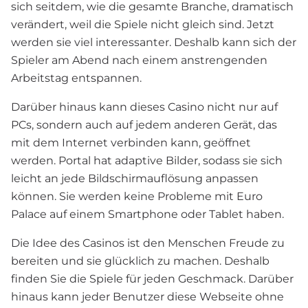
sich seitdem, wie die gesamte Branche, dramatisch
verändert, weil die Spiele nicht gleich sind. Jetzt
werden sie viel interessanter. Deshalb kann sich der
Spieler am Abend nach einem anstrengenden
Arbeitstag entspannen.
Darüber hinaus kann dieses Casino nicht nur auf
PCs, sondern auch auf jedem anderen Gerät, das
mit dem Internet verbinden kann, geöffnet
werden. Portal hat adaptive Bilder, sodass sie sich
leicht an jede Bildschirmauflösung anpassen
können. Sie werden keine Probleme mit Euro
Palace auf einem Smartphone oder Tablet haben.
Die Idee des Casinos ist den Menschen Freude zu
bereiten und sie glücklich zu machen. Deshalb
finden Sie die Spiele für jeden Geschmack. Darüber
hinaus kann jeder Benutzer diese Webseite ohne