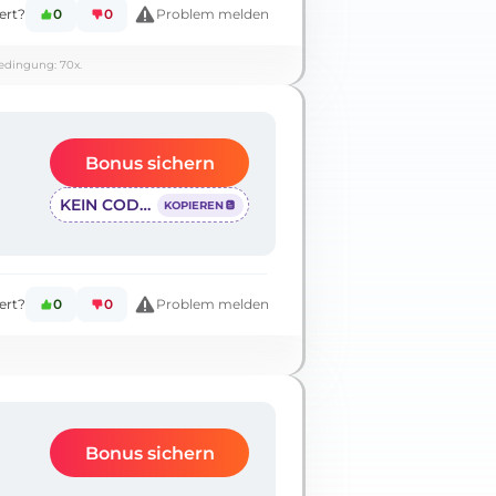
ert?
0
0
Problem melden
edingung: 70x.
Bonus sichern
KEIN CODE ERFORDERLICH
KOPIEREN
ert?
0
0
Problem melden
Bonus sichern