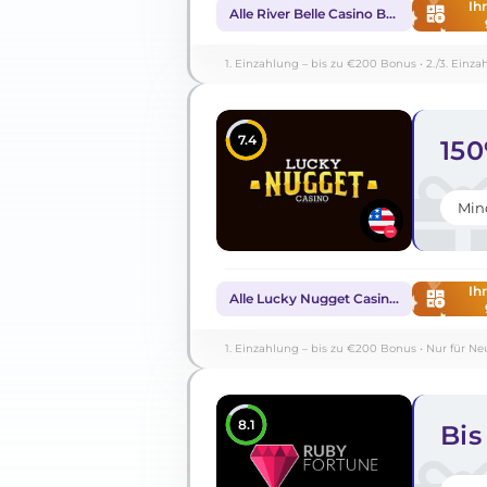
Ih
Alle River Belle Casino Boni
1. Einzahlung – bis zu €200 Bonus • 2./3. Ein
7.4
150
Min
Ih
Alle Lucky Nugget Casino Boni
1. Einzahlung – bis zu €200 Bonus • Nur für 
8.1
Bis