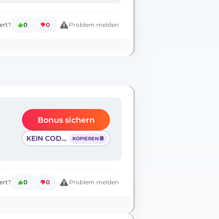
ert?
0
0
Problem melden
Bonus sichern
KEIN CODE ERFORDERLICH
KOPIEREN
ert?
0
0
Problem melden