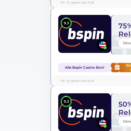
18+. Es gelten die AGB.
9.3
75%
Re
Min
Ih
Alle Bspin Casino Boni
18+. Es gelten die AGB.
9.3
50%
Re
Min