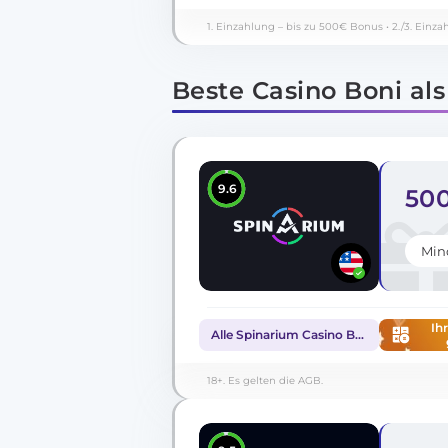
1. Einzahlung – bis zu 500€ Bonus • 2./3. Ein
Beste Casino Boni als
9.6
500
Min
Ih
Alle Spinarium Casino Boni
18+. Es gelten die AGB.