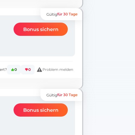
für 30 Tage
Gültig
e
Bonus sichern
ert?
0
0
Problem melden
für 30 Tage
Gültig
e
Bonus sichern