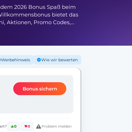
it dem 2026 Bonus Spaß beim
Willkommensbonus bietet das
ni, Aktionen, Promo Codes,
Werbehinweis
Wie wir bewerten
Bonus sichern
ert?
0
0
Problem melden