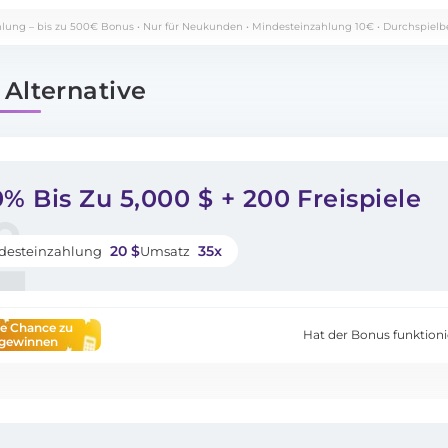
zahlung – bis zu 500€ Bonus • Nur für Neukunden • Mindesteinzahlung 10€ • Durchspielb
 Alternative
% Bis Zu 5,000 $ + 200 Freispiele
20 $
35x
desteinzahlung
Umsatz
re Chance zu
Hat der Bonus funktioni
gewinnen