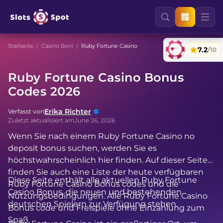
Startseite
Casino Boni
Ruby Fortune Casino
7.2
/10
Ruby Fortune Casino Bonus
Codes 2026
Erika Richter
Verfasst von
Zuletzt aktualisiert am
June 26, 2026
Wenn Sie nach einem Ruby Fortune Casino no
deposit bonus suchen, werden Sie es
höchstwahrscheinlich hier finden. Auf dieser Seite
finden Sie auch eine Liste der heute verfügbaren
Diese Seite enthält alle aktuellen Ruby Fortune
Ruby Fortune Casino Bonus codes und die
Casino Bonus, die neuen und bestehenden
Nutzungsbedingungen. Alle Ruby Fortune Casino
deutschen Spielern zur Verfügung stehen.
Bonus code und Freispiele ohne Einzahlung zum
Spaß.