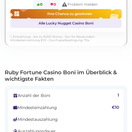
0
0
Problem melden
Ihre Chance zu gewinnen
Alle Lucky Nugget Casino Boni
1. Einzahlung – bis zu €200 Bonus • Nur für Neukunden •
Mindesteinzahlung €10 • Durchspielbedingung: 70x.
Ruby Fortune Casino Boni im Überblick &
wichtigste Fakten
1
Anzahl der Boni
€10
Mindesteinzahlung
Mindestauszahlung
Auszahlungsdauer