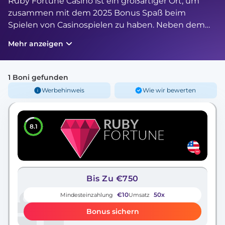
Ruby Fortune Casino ist ein großartiger Ort, um
zusammen mit dem 2025 Bonus Spaß beim
Spielen von Casinospielen zu haben. Neben dem
coolen Willkommensbonus bietet das Casino
Mehr anzeigen
seinen Spielern ständig eine große Auswahl an
Boni, Aktionen, Promo Codes, Freispielen und
Bonus codes ohne Einzahlung.
1 Boni gefunden
Werbehinweis
Wie wir bewerten
8.1
Bis Zu €750
€10
50x
Mindesteinzahlung
Umsatz
Bonus sichern