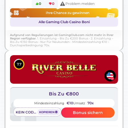
0
0
Problem melden
Ihre Chance zu gewinnen
Alle Gaming Club Casino Boni
Aufgrund von Regulierungen ist GamingClub.com nicht mehr in Ihrer
Region verfügbar.
1. Einzahlung – Bis Zu €200 Bonus • 2. Einzahlung –
Bis Zu €150 Bonus • Nur Für Neukunden • Mindesteinzahlung €10 •
Durchspielbedingung: 70x.
7.7
Bis Zu €800
€10
70x
Mindesteinzahlung
Umsatz
KEIN CODE ERFORDERLICH
Bonus sichern
KOPIEREN