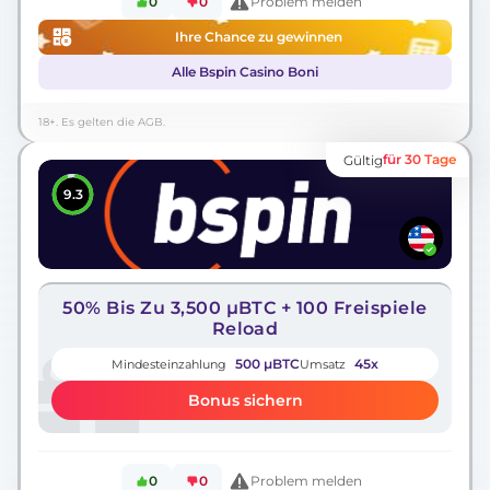
0
0
Problem melden
Ihre Chance zu gewinnen
Alle Bspin Casino Boni
18+. Es gelten die AGB.
für 30 Tage
Gültig
9.3
50% Bis Zu 3,500 μBTC + 100 Freispiele
Reload
500 μBTC
45x
Mindesteinzahlung
Umsatz
Bonus sichern
0
0
Problem melden