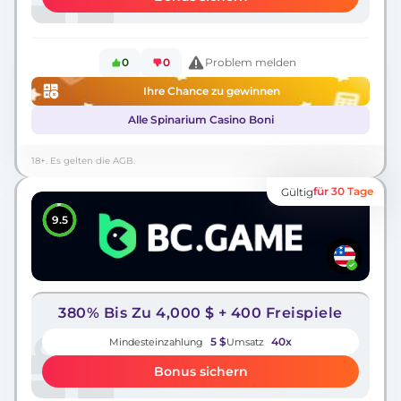
0
0
Problem melden
Ihre Chance zu gewinnen
Alle Spinarium Casino Boni
18+. Es gelten die AGB.
für 30 Tage
Gültig
9.5
380% Bis Zu 4,000 $ + 400 Freispiele
5 $
40x
Mindesteinzahlung
Umsatz
Bonus sichern