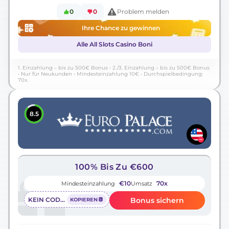
0
0
Problem melden
Ihre Chance zu gewinnen
Alle All Slots Casino Boni
1. Einzahlung – bis zu 500€ Bonus • 2./3. Einzahlung – bis zu 500€ Bonus
• Nur für Neukunden • Mindesteinzahlung 10€ • Durchspielbedingung:
70x.
8.5
100% Bis Zu €600
€10
70x
Mindesteinzahlung
Umsatz
KEIN CODE ERFORDERLICH
Bonus sichern
KOPIEREN