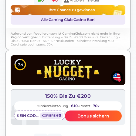
0
0
Problem melden
Ihre Chance zu gewinnen
Alle Gaming Club Casino Boni
Aufgrund von Regulierungen ist GamingClub.com nicht mehr in Ihrer
Region verfügbar.
1. Einzahlung – Bis Zu €200 Bonus • 2. Einzahlung –
Bis Zu €150 Bonus • Nur Für Neukunden • Mindesteinzahlung €10 •
Durchspielbedingung: 70x.
7.4
150% Bis Zu €200
€10
70x
Mindesteinzahlung
Umsatz
KEIN CODE ERFORDERLICH
Bonus sichern
KOPIEREN