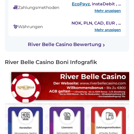
EcoPayz
, instaDebit
,
...
Zahlungsmethoden
Mehr anzeigen
NOK, PLN, CAD, EUR
,
...
Währungen
Mehr anzeigen
River Belle Casino Bewertung
River Belle Casino Boni Infografik