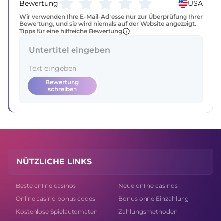
Bewertung
USA
Wir verwenden Ihre E-Mail-Adresse nur zur Überprüfung Ihrer
Bewertung, und sie wird niemals auf der Website angezeigt.
Tipps für eine hilfreiche Bewertung
Bewertung
schreiben
NÜTZLICHE LINKS
Beste online casinos
Neue online casinos
Online casino bonus codes
Bonus ohne Einzahlung
Kostenlose Spielautomaten
Zahlungsmethoden