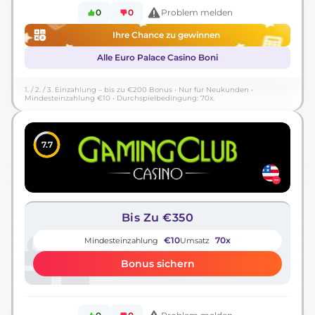
0
0
Problem melden
Ihre Chance zu gewinnen
Alle Euro Palace Casino Boni
1. / 2. / 3. Einzahlung – bis zu €200 Bonus • Nur für Neukunden •
Mindesteinzahlung €10 • Durchspielbedingung: 70x.
7.7
Bis Zu €350
€10
70x
Mindesteinzahlung
Umsatz
Bonus sichern