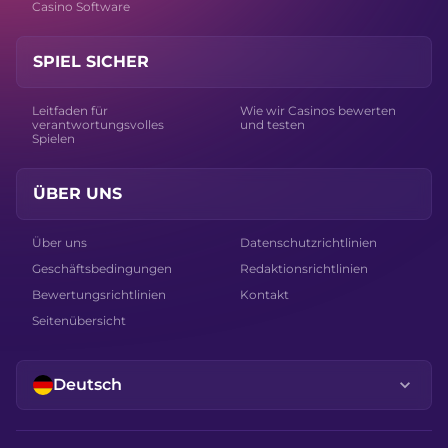
Casino Software
SPIEL SICHER
Leitfaden für
Wie wir Casinos bewerten
verantwortungsvolles
und testen
Spielen
ÜBER UNS
Über uns
Datenschutzrichtlinien
Geschäftsbedingungen
Redaktionsrichtlinien
Bewertungsrichtlinien
Kontakt
Seitenübersicht
Deutsch