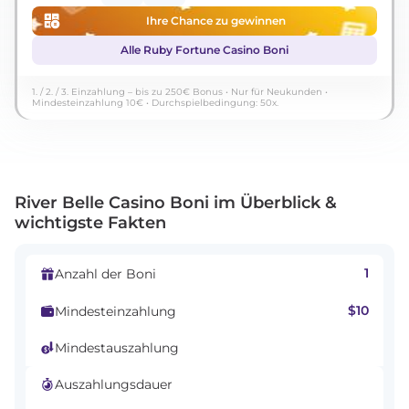
Ihre Chance zu gewinnen
Alle Ruby Fortune Casino Boni
1. / 2. / 3. Einzahlung – bis zu 250€ Bonus • Nur für Neukunden •
Mindesteinzahlung 10€ • Durchspielbedingung: 50x.
River Belle Casino Boni im Überblick &
wichtigste Fakten
1
Anzahl der Boni
$10
Mindesteinzahlung
Mindestauszahlung
Auszahlungsdauer