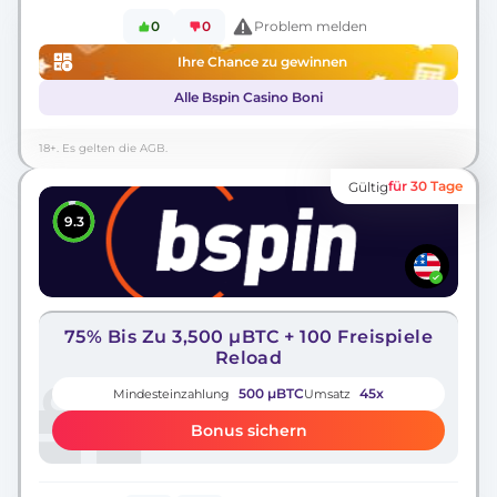
0
0
Problem melden
Ihre Chance zu gewinnen
Alle Bspin Casino Boni
18+. Es gelten die AGB.
für 30 Tage
Gültig
9.3
75% Bis Zu 3,500 μBTC + 100 Freispiele
Reload
500 μBTC
45x
Mindesteinzahlung
Umsatz
Bonus sichern