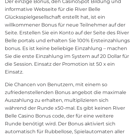
Der einzige Bonus, den CasinoSpot Bildung und
informative Webseite für die River Belle
Glücksspielgesellschaft erstellt hat, ist ein
willkommener Bonus für neue Teilnehmer auf der
Seite. Erstellen Sie ein Konto auf der Seite des River
Belle portals und erhalten Sie 100% Ersteinzahlungs
bonus. Es ist keine beliebige Einzahlung – machen
Sie die erste Einzahlung im System auf 20 Dollar für
die Session. Einsatz der Promotion ist 50 x ein
Einsatz.
Die Chancen von Benutzern, mit einem so
zufriedenstellenden Bonus angebot die maximale
Auszahlung zu erhalten, multiplizieren sich
während der Runde x50-mal. Es gibt keinen River
Belle Casino Bonus code, der für eine weitere
Runde benötigt wird. Der Bonus aktiviert sich
automatisch für Rubbellose, Spielautomaten aller