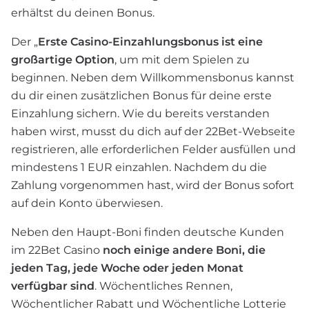
erhältst du deinen Bonus.
Der „
Erste Casino-Einzahlungsbonus ist eine
großartige Option
, um mit dem Spielen zu
beginnen. Neben dem Willkommensbonus kannst
du dir einen zusätzlichen Bonus für deine erste
Einzahlung sichern. Wie du bereits verstanden
haben wirst, musst du dich auf der 22Bet-Webseite
registrieren, alle erforderlichen Felder ausfüllen und
mindestens 1 EUR einzahlen. Nachdem du die
Zahlung vorgenommen hast, wird der Bonus sofort
auf dein Konto überwiesen.
Neben den Haupt-Boni finden deutsche Kunden
im 22Bet Casino
noch einige andere Boni, die
jeden Tag, jede Woche oder jeden Monat
verfügbar sind
. Wöchentliches Rennen,
Wöchentlicher Rabatt und Wöchentliche Lotterie