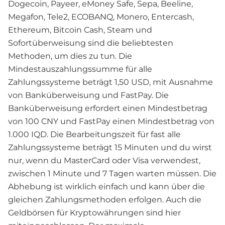
Dogecoin, Payeer, eMoney Safe, Sepa, Beeline,
Megafon, Tele2, ECOBANQ, Monero, Entercash,
Ethereum, Bitcoin Cash, Steam und
Sofortüberweisung sind die beliebtesten
Methoden, um dies zu tun. Die
Mindestauszahlungssumme für alle
Zahlungssysteme beträgt 1,50 USD, mit Ausnahme
von Banküberweisung und FastPay. Die
Banküberweisung erfordert einen Mindestbetrag
von 100 CNY und FastPay einen Mindestbetrag von
1.000 IQD. Die Bearbeitungszeit für fast alle
Zahlungssysteme beträgt 15 Minuten und du wirst
nur, wenn du MasterCard oder Visa verwendest,
zwischen 1 Minute und 7 Tagen warten müssen. Die
Abhebung ist wirklich einfach und kann über die
gleichen Zahlungsmethoden erfolgen. Auch die
Geldbörsen für Kryptowährungen sind hier