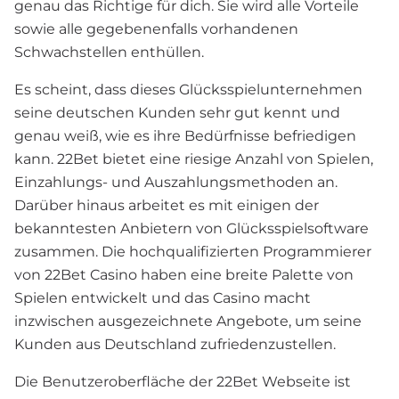
genau das Richtige für dich. Sie wird alle Vorteile
sowie alle gegebenenfalls vorhandenen
Schwachstellen enthüllen.
Es scheint, dass dieses Glücksspielunternehmen
seine deutschen Kunden sehr gut kennt und
genau weiß, wie es ihre Bedürfnisse befriedigen
kann. 22Bet bietet eine riesige Anzahl von Spielen,
Einzahlungs- und Auszahlungsmethoden an.
Darüber hinaus arbeitet es mit einigen der
bekanntesten Anbietern von Glücksspielsoftware
zusammen. Die hochqualifizierten Programmierer
von 22Bet Casino haben eine breite Palette von
Spielen entwickelt und das Casino macht
inzwischen ausgezeichnete Angebote, um seine
Kunden aus Deutschland zufriedenzustellen.
Die Benutzeroberfläche der 22Bet Webseite ist