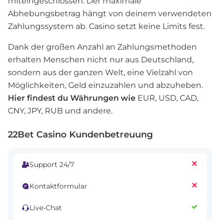
miteingeschlossen. Der maximale
Abhebungsbetrag hängt von deinem verwendeten
Zahlungssystem ab. Casino setzt keine Limits fest.
Dank der großen Anzahl an Zahlungsmethoden
erhalten Menschen nicht nur aus Deutschland,
sondern aus der ganzen Welt, eine Vielzahl von
Möglichkeiten, Geld einzuzahlen und abzuheben.
Hier findest du Währungen wie
EUR, USD, CAD,
CNY, JPY, RUB und andere.
22Bet Casino Kundenbetreuung
Support 24/7
Kontaktformular
Live-Chat