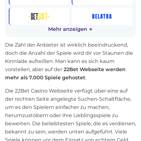
Mehr anzeigen
Die Zahl der Anbieter ist wirklich beeindruckend,
doch die Anzahl der Spiele wird dir vor Staunen die
Kinnlade aufreißen. Man kann es sich kaum
vorstellen, aber auf der
22Bet Webseite werden
mehr als 7.000 Spiele gehostet
.
Die 22Bet Casino Webseite verfügt über eine auf
der rechten Seite angelegte Suchen-Schaltfläche,
um es den Spielern einfacher zu machen,
herumzustöbern oder ihre Lieblingsspiele zu
bewerten. Die beliebtesten Spiele, die es verdienen,
bekannt zu sein, werden unten aufgeführt. Viele
Spiele können vor dem Einsatz von echtem Geld