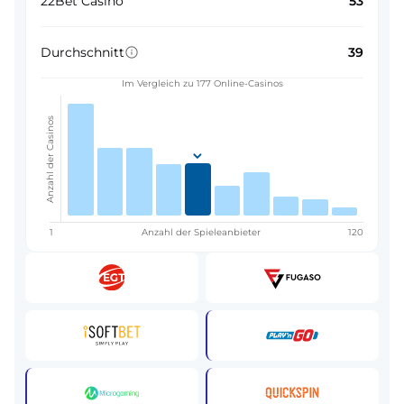
22Bet Casino
53
Durchschnitt
39
Im Vergleich zu 177 Online-Casinos
Anzahl der Casinos
1
Anzahl der Spieleanbieter
120