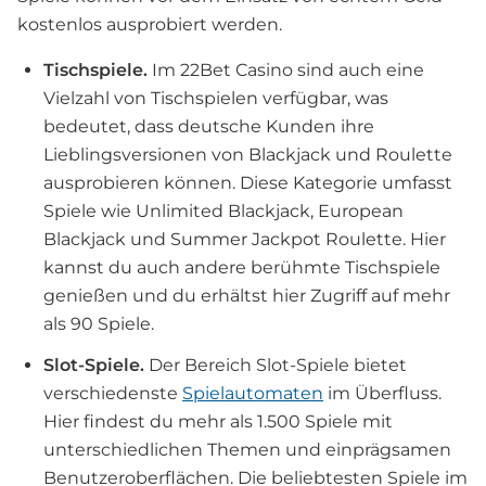
kostenlos ausprobiert werden.
Tischspiele.
Im 22Bet Casino sind auch eine
Vielzahl von Tischspielen verfügbar, was
bedeutet, dass deutsche Kunden ihre
Lieblingsversionen von Blackjack und Roulette
ausprobieren können. Diese Kategorie umfasst
Spiele wie Unlimited Blackjack, European
Blackjack und Summer Jackpot Roulette. Hier
kannst du auch andere berühmte Tischspiele
genießen und du erhältst hier Zugriff auf mehr
als 90 Spiele.
Slot-Spiele.
Der Bereich Slot-Spiele bietet
verschiedenste
Spielautomaten
im Überfluss.
Hier findest du mehr als 1.500 Spiele mit
unterschiedlichen Themen und einprägsamen
Benutzeroberflächen. Die beliebtesten Spiele im