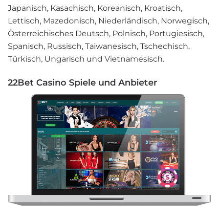
Japanisch, Kasachisch, Koreanisch, Kroatisch,
Lettisch, Mazedonisch, Niederländisch, Norwegisch,
Österreichisches Deutsch, Polnisch, Portugiesisch,
Spanisch, Russisch, Taiwanesisch, Tschechisch,
Türkisch, Ungarisch und Vietnamesisch.
22Bet Casino Spiele und Anbieter