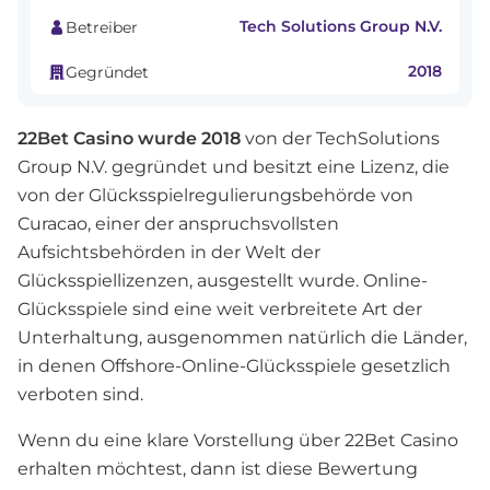
Tech Solutions Group N.V.
Betreiber
2018
Gegründet
22Bet Casino wurde 2018
von der TechSolutions
Group N.V. gegründet und besitzt eine Lizenz, die
von der Glücksspielregulierungsbehörde von
Curacao, einer der anspruchsvollsten
Aufsichtsbehörden in der Welt der
Glücksspiellizenzen, ausgestellt wurde. Online-
Glücksspiele sind eine weit verbreitete Art der
Unterhaltung, ausgenommen natürlich die Länder,
in denen Offshore-Online-Glücksspiele gesetzlich
verboten sind.
Wenn du eine klare Vorstellung über 22Bet Casino
erhalten möchtest, dann ist diese Bewertung