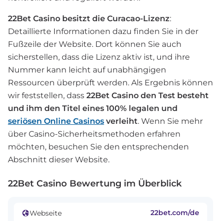
22Bet Casino besitzt die Curacao-Lizenz
:
Detaillierte Informationen dazu finden Sie in der
Fußzeile der Website. Dort können Sie auch
sicherstellen, dass die Lizenz aktiv ist, und ihre
Nummer kann leicht auf unabhängigen
Ressourcen überprüft werden. Als Ergebnis können
wir feststellen, dass
22Bet Casino den Test besteht
und ihm den Titel eines 100% legalen und
seriösen Online Casinos
verleiht
. Wenn Sie mehr
über Casino-Sicherheitsmethoden erfahren
möchten, besuchen Sie den entsprechenden
Abschnitt dieser Website.
22Bet Casino Bewertung im Überblick
22bet.com/de
Webseite