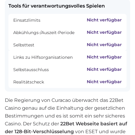
Tools für verantwortungsvolles Spielen
Nicht verfügbar
Einsatzlimits
Nicht verfügbar
Abkühlungs-/Auszeit-Periode
Nicht verfügbar
Selbsttest
Nicht verfügbar
Links zu Hilfsorganisationen
Nicht verfügbar
Selbstausschluss
Nicht verfügbar
Realitätscheck
Die Regierung von Curacao überwacht das 22Bet
Casino genau auf die Einhaltung der gesetzlichen
Bestimmungen und es ist somit ein sehr sicheres
Casino. Der Schutz der
22Bet Webseite basiert auf
der 128-Bit-Verschlüsselung
von ESET und wurde