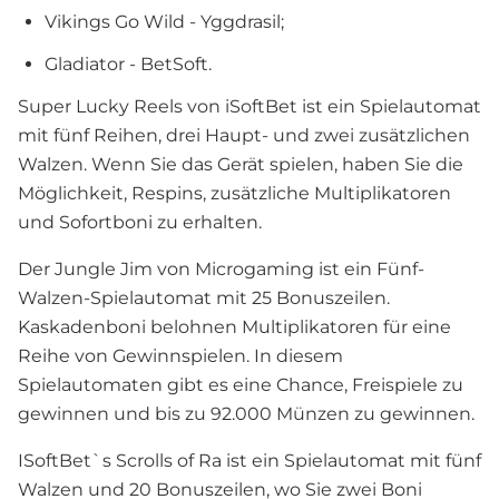
Vikings Go Wild - Yggdrasil;
Gladiator - BetSoft.
Super Lucky Reels von iSoftBet ist ein Spielautomat
mit fünf Reihen, drei Haupt- und zwei zusätzlichen
Walzen. Wenn Sie das Gerät spielen, haben Sie die
Möglichkeit, Respins, zusätzliche Multiplikatoren
und Sofortboni zu erhalten.
Der Jungle Jim von Microgaming ist ein Fünf-
Walzen-Spielautomat mit 25 Bonuszeilen.
Kaskadenboni belohnen Multiplikatoren für eine
Reihe von Gewinnspielen. In diesem
Spielautomaten gibt es eine Chance, Freispiele zu
gewinnen und bis zu 92.000 Münzen zu gewinnen.
ISoftBet`s Scrolls of Ra ist ein Spielautomat mit fünf
Walzen und 20 Bonuszeilen, wo Sie zwei Boni