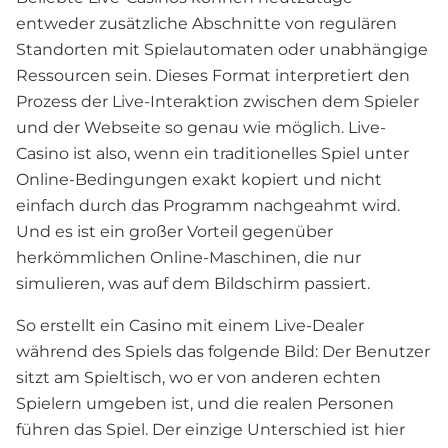
entweder zusätzliche Abschnitte von regulären
Standorten mit Spielautomaten oder unabhängige
Ressourcen sein. Dieses Format interpretiert den
Prozess der Live-Interaktion zwischen dem Spieler
und der Webseite so genau wie möglich. Live-
Casino ist also, wenn ein traditionelles Spiel unter
Online-Bedingungen exakt kopiert und nicht
einfach durch das Programm nachgeahmt wird.
Und es ist ein großer Vorteil gegenüber
herkömmlichen Online-Maschinen, die nur
simulieren, was auf dem Bildschirm passiert.
So erstellt ein Casino mit einem Live-Dealer
während des Spiels das folgende Bild: Der Benutzer
sitzt am Spieltisch, wo er von anderen echten
Spielern umgeben ist, und die realen Personen
führen das Spiel. Der einzige Unterschied ist hier