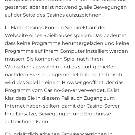
gestartet, aber es ist notwendig, alle Bewegungen
auf der Seite des Casinos aufzuzeichnen.
In Flash-Casinos können Sie direkt auf der
Webseite eines Spielhauses spielen. Das bedeutet,
dass keine Programme heruntergeladen und keine
Programme auf Ihrem Computer installiert werden
müssen. Sie können ein Spiel nach Ihren
Wünschen auswählen und es sofort genießen,
nachdem Sie sich angemeldet haben. Technisch
wird das Spiel in einem Browser geöffnet, der das
Programm vom Casino-Server verwendet. Es ist
klar, dass Sie in diesem Fall auch Zugang zum
Internet haben sollten, damit der Casino-Server
Ihre Einsätze, Bewegungen und Ergebnisse
aufzeichnen kann.
Grundsätzlich arbeiten Browser-Versionen in