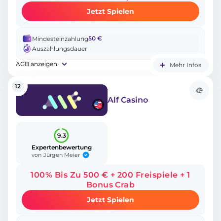
Jetzt Spielen
50 €
Mindesteinzahlung
Auszahlungsdauer
AGB anzeigen
Mehr Infos
12
Alf Casino
9.3
Expertenbewertung
Jürgen Meier
von
100% Bis Zu 500 € + 200 Freispiele + 1
Bonus Crab
Jetzt Spielen