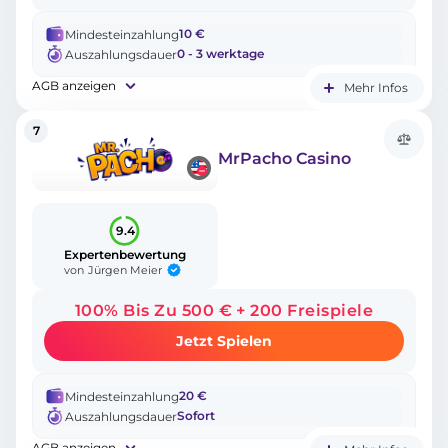
10 €
Mindesteinzahlung
0 - 3 werktage
Auszahlungsdauer
AGB anzeigen
Mehr Infos
7
MrPacho Casino
9.4
Expertenbewertung
Jürgen Meier
von
100% Bis Zu 500 € + 200 Freispiele
Jetzt Spielen
20 €
Mindesteinzahlung
Sofort
Auszahlungsdauer
AGB anzeigen