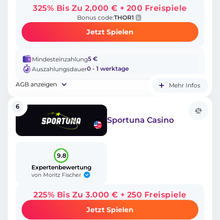
325% Bis Zu 2,000 € + 200 Freispiele
Bonus code:
THOR1
Jetzt Spielen
5 €
Mindesteinzahlung
0 - 1 werktage
Auszahlungsdauer
AGB anzeigen
Mehr Infos
6
Sportuna Casino
9.8
Expertenbewertung
Moritz Fischer
von
225% Bis Zu 3.000 € + 250 Freispiele
Jetzt Spielen