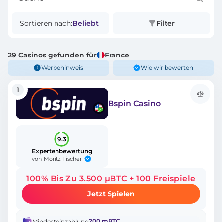
Sortieren nach:
Beliebt
Filter
29
Casinos gefunden für
France
Werbehinweis
Wie wir bewerten
1
Bspin Casino
9.3
Expertenbewertung
Moritz Fischer
von
100% Bis Zu 3.500 μBTC + 100 Freispiele
Jetzt Spielen
200 mBTC
Mindesteinzahlung