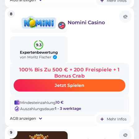
Mehr Infos
8
Nomini Casino
9.3
Expertenbewertung
Moritz Fischer
von
100% Bis Zu 500 € + 200 Freispiele + 1
Bonus Crab
Jetzt Spielen
10 €
Mindesteinzahlung
1 - 3 werktage
Auszahlungsdauer
AGB anzeigen
Mehr Infos
9