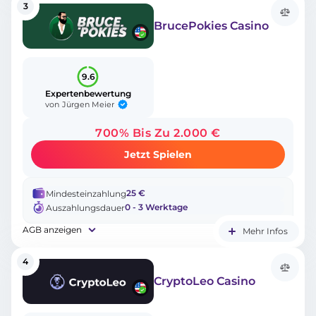
3
BrucePokies Casino
9.6
Expertenbewertung
Jürgen Meier
von
700% Bis Zu 2.000 €
Jetzt Spielen
25 €
Mindesteinzahlung
0 - 3 Werktage
Auszahlungsdauer
AGB anzeigen
Mehr Infos
4
CryptoLeo Casino