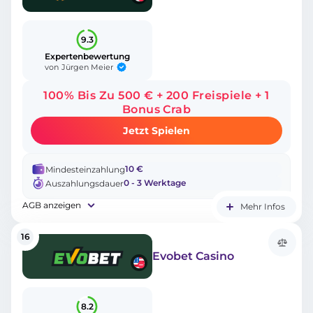
9.3
Expertenbewertung
Jürgen Meier
von
100% Bis Zu 500 € + 200 Freispiele + 1
Bonus Crab
Jetzt Spielen
10 €
Mindesteinzahlung
0 - 3 Werktage
Auszahlungsdauer
AGB anzeigen
Mehr Infos
16
Evobet Casino
8.2