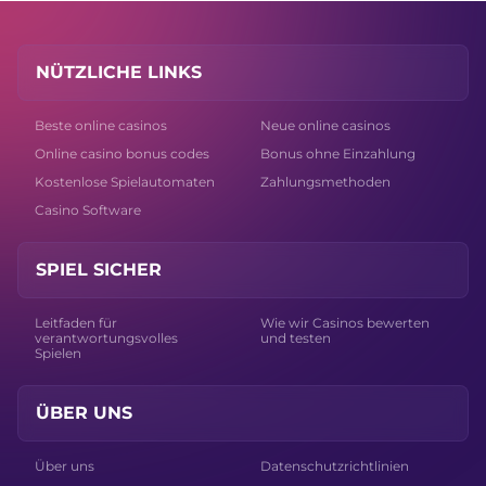
NÜTZLICHE LINKS
Beste online casinos
Neue online casinos
Online casino bonus codes
Bonus ohne Einzahlung
Kostenlose Spielautomaten
Zahlungsmethoden
Casino Software
SPIEL SICHER
Leitfaden für
Wie wir Casinos bewerten
verantwortungsvolles
und testen
Spielen
ÜBER UNS
Über uns
Datenschutzrichtlinien