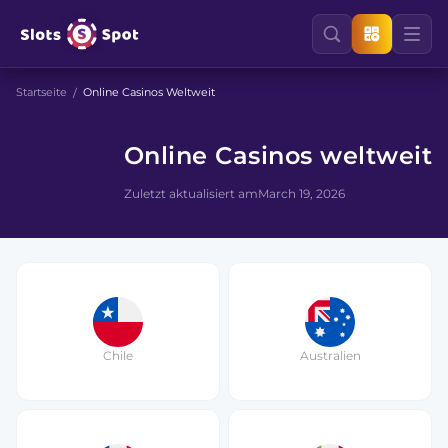
Startseite
Online Casinos Weltweit
Online Casinos weltweit
Zuletzt aktualisiert am
March 19, 2026
Chile
Australien