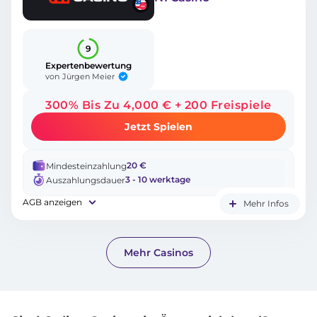
9
Expertenbewertung
Jürgen Meier
von
300% Bis Zu 4,000 € + 200 Freispiele
Jetzt Spielen
20 €
Mindesteinzahlung
3 - 10 werktage
Auszahlungsdauer
AGB anzeigen
Mehr Infos
Mehr Casinos