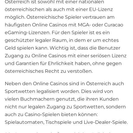
Österreich ist sowohl mit einer nationalen
österreichischen als auch mit einer EU-Lizenz
möglich. Österreichische Spieler vertrauen am
häufigsten Online Casinos mit MGA- oder Curacao
eGaming-Lizenzen. Für den Spieler ist es ein
geschützter legaler Raum, in dem er um echtes
Geld spielen kann. Wichtig ist, dass die Benutzer
Zugang zu Online Casinos mit einer seriösen Lizenz
und Garantien für Ehrlichkeit haben, ohne gegen
österreichisches Recht zu verstoßen.
Neben den Online Casinos sind in Österreich auch
Sportwetten legalisiert worden. Dies wird von
vielen Buchmachern genutzt, die ihren Kunden
nicht nur legalen Zugang zu Sportwetten, sondern
auch zu Casino-Spielen bieten können:
Spielautomaten, Tischspiele und Live-Dealer-Spiele.