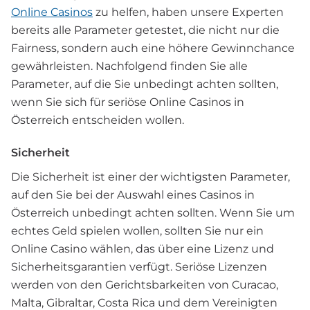
Online Casinos
zu helfen, haben unsere Experten
bereits alle Parameter getestet, die nicht nur die
Fairness, sondern auch eine höhere Gewinnchance
gewährleisten. Nachfolgend finden Sie alle
Parameter, auf die Sie unbedingt achten sollten,
wenn Sie sich für seriöse Online Casinos in
Österreich entscheiden wollen.
Sicherheit
Die Sicherheit ist einer der wichtigsten Parameter,
auf den Sie bei der Auswahl eines Casinos in
Österreich unbedingt achten sollten. Wenn Sie um
echtes Geld spielen wollen, sollten Sie nur ein
Online Casino wählen, das über eine Lizenz und
Sicherheitsgarantien verfügt. Seriöse Lizenzen
werden von den Gerichtsbarkeiten von Curacao,
Malta, Gibraltar, Costa Rica und dem Vereinigten