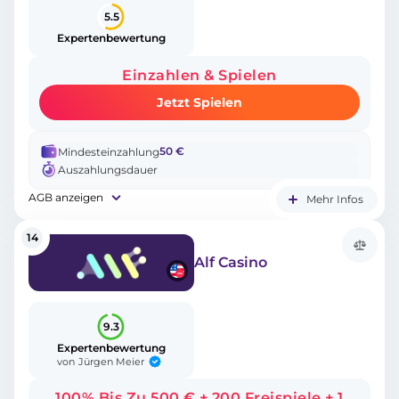
5.5
Expertenbewertung
Einzahlen & Spielen
Jetzt Spielen
50 €
Mindesteinzahlung
Auszahlungsdauer
AGB anzeigen
Mehr Infos
14
Alf Casino
9.3
Expertenbewertung
Jürgen Meier
von
100% Bis Zu 500 € + 200 Freispiele + 1