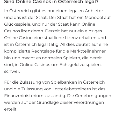
Sind Online Casinos in Österreich legal?
In Österreich gibt es nur einen legalen Anbieter
und das ist der Staat. Der Staat hat ein Monopol auf
Glücksspiele, und nur der Staat kann Online
Casinos lizenzieren. Derzeit hat nur ein einziges
Online Casino eine staatliche Lizenz erhalten und
ist in Österreich legal tätig. All dies deutet auf eine
komplizierte Rechtslage für die Marktteilnehmer
hin und macht es normalen Spielern, die bereit
sind, in Online Casinos um Echtgeld zu spielen,
schwer.
Für die Zulassung von Spielbanken in Österreich
und die Zulassung von Lotteriebetreibern ist das
Finanzministerium zuständig. Die Genehmigungen
werden auf der Grundlage dieser Verordnungen
erteilt: