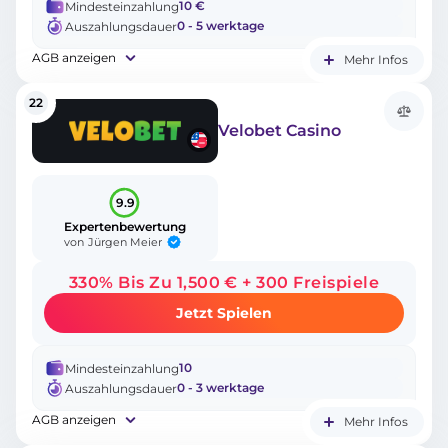
10 €
Mindesteinzahlung
0 - 5 werktage
Auszahlungsdauer
AGB anzeigen
Mehr Infos
22
Velobet Casino
9.9
Expertenbewertung
Jürgen Meier
von
330% Bis Zu 1,500 € + 300 Freispiele
Jetzt Spielen
10
Mindesteinzahlung
0 - 3 werktage
Auszahlungsdauer
AGB anzeigen
Mehr Infos