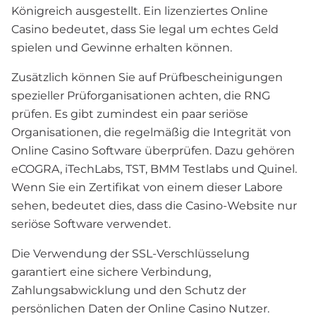
Königreich ausgestellt. Ein lizenziertes Online
Casino bedeutet, dass Sie legal um echtes Geld
spielen und Gewinne erhalten können.
Zusätzlich können Sie auf Prüfbescheinigungen
spezieller Prüforganisationen achten, die RNG
prüfen. Es gibt zumindest ein paar seriöse
Organisationen, die regelmäßig die Integrität von
Online Casino Software überprüfen. Dazu gehören
eCOGRA, iTechLabs, TST, BMM Testlabs und Quinel.
Wenn Sie ein Zertifikat von einem dieser Labore
sehen, bedeutet dies, dass die Casino-Website nur
seriöse Software verwendet.
Die Verwendung der SSL-Verschlüsselung
garantiert eine sichere Verbindung,
Zahlungsabwicklung und den Schutz der
persönlichen Daten der Online Casino Nutzer.