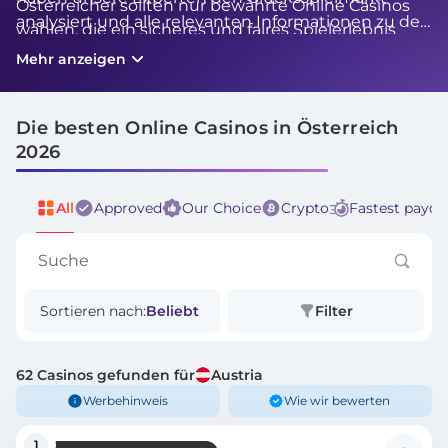
Österreicher sollten nur bewährte Online Casinos
analysiert und alle relevanten Informationen zu den
wählen, die ein sicheres und faires Spielerlebnis
Glücksspielseiten gesammelt. Mit dieser Übersicht
garantieren. Der österreichische Glücksspielmarkt
Mehr anzeigen
können Sie schnell die Legalität des Glücksspiels in
bietet eine breite Palette an
Casino-Spielen
, die
Österreich verstehen, um die Top 10 der besten
sowohl für Anfänger als auch für erfahrene Spieler
Online Casinos für österreichische Spieler zu
um echtes Geld gespielt werden können.
Die besten Online Casinos in Österreich
erkunden. Im Folgenden finden Sie Informationen
2026
über die Auswahl an Spielen,
Casino-Bonus
,
Zahlungsmethoden und Sicherheit in Online
All
Approved
Our Choice
Crypto
Fastest payou
Casinos!
Sortieren nach:
Beliebt
Filter
62
Casinos gefunden für
Austria
Werbehinweis
Wie wir bewerten
1