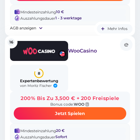
10 €
Mindesteinzahlung
1 - 3 werktage
Auszahlungsdauer
AGB anzeigen
Mehr Infos
16
WooCasino
8
Expertenbewertung
Moritz Fischer
von
200% Bis Zu 3,500 € + 200 Freispiele
Bonus code:
WOO
Jetzt Spielen
20 €
Mindesteinzahlung
Sofort
Auszahlungsdauer