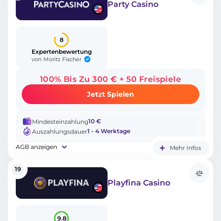
Party Casino
8
Expertenbewertung
Moritz Fischer
von
100% Bis Zu 300 € + 50 Freispiele
Jetzt Spielen
10 €
Mindesteinzahlung
1 - 4 Werktage
Auszahlungsdauer
AGB anzeigen
Mehr Infos
19
Playfina Casino
9.8