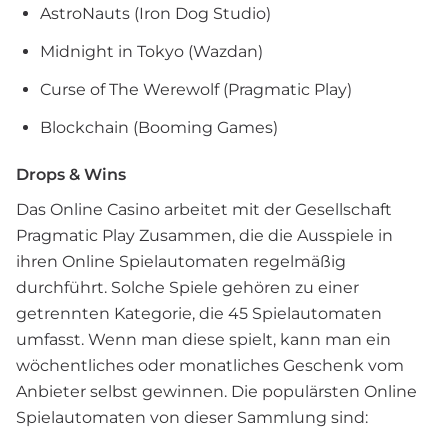
AstroNauts (Iron Dog Studio)
Midnight in Tokyo (Wazdan)
Curse of The Werewolf (Pragmatic Play)
Blockchain (Booming Games)
Drops & Wins
Das Online Casino arbeitet mit der Gesellschaft
Pragmatic Play Zusammen, die die Ausspiele in
ihren Online Spielautomaten regelmäßig
durchführt. Solche Spiele gehören zu einer
getrennten Kategorie, die 45 Spielautomaten
umfasst. Wenn man diese spielt, kann man ein
wöchentliches oder monatliches Geschenk vom
Anbieter selbst gewinnen. Die populärsten Online
Spielautomaten von dieser Sammlung sind: