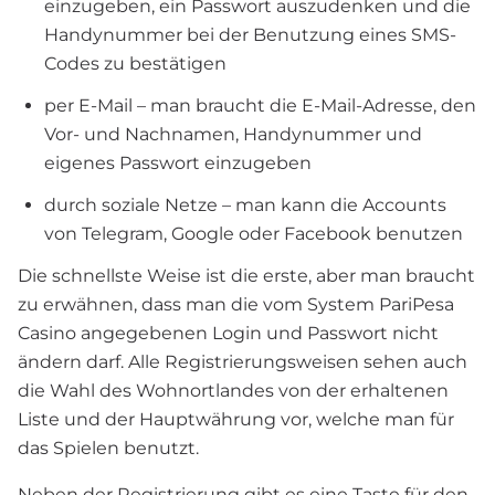
einzugeben, ein Passwort auszudenken und die
Handynummer bei der Benutzung eines SMS-
Codes zu bestätigen
per E-Mail – man braucht die E-Mail-Adresse, den
Vor- und Nachnamen, Handynummer und
eigenes Passwort einzugeben
durch soziale Netze – man kann die Accounts
von Telegram, Google oder Facebook benutzen
Die schnellste Weise ist die erste, aber man braucht
zu erwähnen, dass man die vom System PariPesa
Casino angegebenen Login und Passwort nicht
ändern darf. Alle Registrierungsweisen sehen auch
die Wahl des Wohnortlandes von der erhaltenen
Liste und der Hauptwährung vor, welche man für
das Spielen benutzt.
Neben der Registrierung gibt es eine Taste für den