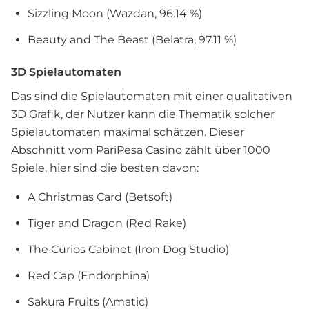
Sizzling Moon (Wazdan, 96.14 %)
Beauty and The Beast (Belatra, 97.11 %)
3D Spielautomaten
Das sind die Spielautomaten mit einer qualitativen
3D Grafik, der Nutzer kann die Thematik solcher
Spielautomaten maximal schätzen. Dieser
Abschnitt vom PariPesa Casino zählt über 1000
Spiele, hier sind die besten davon:
A Christmas Card (Betsoft)
Tiger and Dragon (Red Rake)
The Curios Cabinet (Iron Dog Studio)
Red Cap (Endorphina)
Sakura Fruits (Amatic)