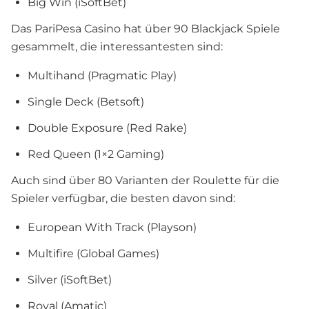
Big Win (iSoftBet)
Das PariPesa Casino hat über 90 Blackjack Spiele
gesammelt, die interessantesten sind:
Multihand (Pragmatic Play)
Single Deck (Betsoft)
Double Exposure (Red Rake)
Red Queen (1×2 Gaming)
Auch sind über 80 Varianten der Roulette für die
Spieler verfügbar, die besten davon sind:
European With Track (Playson)
Multifire (Global Games)
Silver (iSoftBet)
Royal (Amatic)