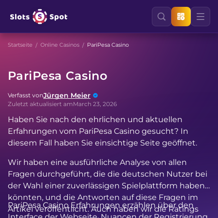
Startseite
Online Casinos
PariPesa Casino
PariPesa Casino
Jürgen Meier
Verfasst von
Zuletzt aktualisiert am
March 23, 2026
Haben Sie nach den ehrlichen und aktuellen
Erfahrungen vom PariPesa Casino gesucht? In
diesem Fall haben Sie einsichtige Seite geöffnet.
Wir haben eine ausführliche Analyse von allen
Fragen durchgeführt, die die deutschen Nutzer bei
der Wahl einer zuverlässigen Spielplattform haben
könnten, und die Antworten auf diese Fragen im
PariPesa Casino Erfahrungen erzählen über den
Artikel veröffentlicht. Auch haben wir die Ratings
Interface der Webseite, Nuancen der Registrierung,