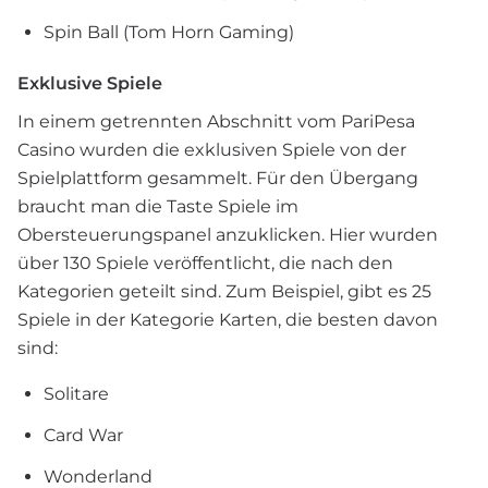
Spin Ball (Tom Horn Gaming)
Exklusive Spiele
In einem getrennten Abschnitt vom PariPesa
Casino wurden die exklusiven Spiele von der
Spielplattform gesammelt. Für den Übergang
braucht man die Taste Spiele im
Obersteuerungspanel anzuklicken. Hier wurden
über 130 Spiele veröffentlicht, die nach den
Kategorien geteilt sind. Zum Beispiel, gibt es 25
Spiele in der Kategorie Karten, die besten davon
sind:
Solitare
Card War
Wonderland