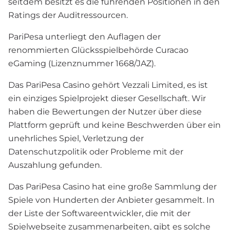
seitdem besitzt es die führenden Positionen in den
Ratings der Auditressourcen.
PariPesa unterliegt den Auflagen der
renommierten Glücksspielbehörde Curacao
eGaming (Lizenznummer 1668/JAZ).
Das PariPesa Casino gehört Vezzali Limited, es ist
ein einziges Spielprojekt dieser Gesellschaft. Wir
haben die Bewertungen der Nutzer über diese
Plattform geprüft und keine Beschwerden über ein
unehrliches Spiel, Verletzung der
Datenschutzpolitik oder Probleme mit der
Auszahlung gefunden.
Das PariPesa Casino hat eine große Sammlung der
Spiele von Hunderten der Anbieter gesammelt. In
der Liste der Softwareentwickler, die mit der
Spielwebseite zusammenarbeiten, gibt es solche