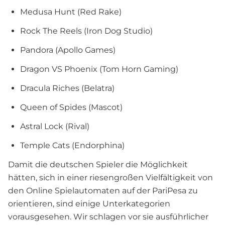
Medusa Hunt (Red Rake)
Rock The Reels (Iron Dog Studio)
Pandora (Apollo Games)
Dragon VS Phoenix (Tom Horn Gaming)
Dracula Riches (Belatra)
Queen of Spides (Mascot)
Astral Lock (Rival)
Temple Cats (Endorphina)
Damit die deutschen Spieler die Möglichkeit
hätten, sich in einer riesengroßen Vielfältigkeit von
den Online Spielautomaten auf der PariPesa zu
orientieren, sind einige Unterkategorien
vorausgesehen. Wir schlagen vor sie ausführlicher