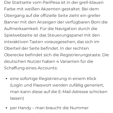
Die Startseite vom PariPesa ist in der grell-blauen
Farbe mit weißen Akzenten gestaltet. Bei dem
Übergang auf die offizielle Seite zieht ein greller
Banner mit den Anzeigen der verfügbaren Boni die
Aufmerksamkeit. Für die Navigation durch die
Spielwebseite ist das Steuerungspanel mit den
interaktiven Tasten vorausgesehen, das sich im
Oberteil der Seite befindet. In der rechten
Oberecke befindet sich die Registrierungstaste. Die
deutschen Nutzer haben 4 Varianten für die
Schaffung eines Accounts:
eine sofortige Registrierung in einem Klick
(Login und Passwort werden zufällig generiert,
man kann diese auf die E-Mail-Adresse schicken
lassen)
per Handy – man braucht die Nummer