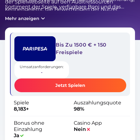
der Spielwebseite auf den Auditressourcen
Sortiment der Spiele, verfügbare Boni und das
kennengelernt, die Bewertungen der Nutzer
System der Auszeichnungen für die ständigen
geschätzt und die Lizenz und Garantien der
Mehr anzeigen
Kunden ausführlich. Zusätzlich erfahren Sie alles
Sicherheit für die Nutzer geprüft.
über Einzahlungs- und Auszahlungsmethoden,
mobile Version der Spielwebseite, Tätigkeit des
Kundendienstes und Kontaktmöglichkeiten mit
Bis Zu 1500 € + 150
den Betreibern. Als Fazit nennen wir die Hauptvor-
Freispiele
und Nachteile vom PariPesa Casino Online, damit
Sie eine objektive und unabhängige Meinung über
Umsatzanforderungen:
-
diese Spielplattform machen könnten.
Jetzt Spielen
Spiele
Auszahlungsquote
8,183+
98%
Bonus ohne
Casino App
Einzahlung
Nein
Ja