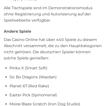
Alle Tischspiele sind im Demonstrationsmodus
ohne Registrierung und Autorisierung auf der
Spielwebseite verfügbar.
Andere Spiele
Das Casino Online hat über 440 Spiele zu diesem
Abschnitt versammelt, die zu den Hauptkategorien
nicht gehören. Die deutschen Spieler können
solche Spiele genießen:
Pinko X (Smart Soft)
Sic Bo Dragons (Wazdan)
Planet 67 (Red Rake)
Easter Pick (Spinomenal)
Moirai Blaze Scratch (Iron Dog Studio)