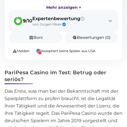
Mehr anzeigen +
Expertenbewertung
9
/10
von Jürgen Meier
Boni
Bewertungen (0)
Melden
Akzeptiert keine Spieler aus USA
PariPesa Casino im Test: Betrug oder
seriös?
Das Erste, was man bei der Bekanntschaft mit der
Spielplattform zu prüfen braucht, ist die Legalität
ihrer Tätigkeit und die Anwesenheit der Lizenz, die
ihre Tätigkeit regelt. Das PariPesa Casino wurde den
deutschen Spielern im Jahre 2019 vorgestellt und