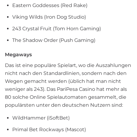
Eastern Goddesses (Red Rake)
Viking Wilds (Iron Dog Studio)
243 Crystal Fruit (Tom Horn Gaming)
The Shadow Order (Push Gaming)
Megaways
Das ist eine populäre Spielart, wo die Auszahlungen
nicht nach den Standardlinien, sondern nach den
Wegen gemacht werden (üblich hat man nicht
weniger als 243). Das PariPesa Casino hat mehr als
80 solche Online Spielautomaten gesammelt, die
populärsten unter den deutschen Nutzern sind:
WildHammer (iSoftBet)
Primal Bet Rockways (Mascot)