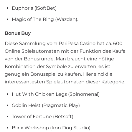
Euphoria (iSoftBet)
Magic of The Ring (Wazdan).
Bonus Buy
Diese Sammlung vom PariPesa Casino hat ca. 600
Online Spielautomaten mit der Funktion des Kaufs
von der Bonusrunde. Man braucht eine nötige
Kombination der Symbole zu erwarten, es ist
genug ein Bonusspiel zu kaufen. Hier sind die
interessantesten Spielautomaten dieser Kategorie:
Hut With Chicken Legs (Spinomenal)
Goblin Heist (Pragmatic Play)
Tower of Fortune (Betsoft)
Blirix Workshop (Iron Dog Studio)