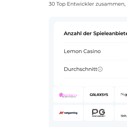
30 Top Entwickler zusammen, d
Anzahl der Spieleanbiet
Lemon Casino
Durchschnitt