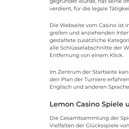
gegründet wurde, hat seine off
verdient, für die legale Tätigke
Die Webseite vom Casino ist i
grellen und anziehenden Interfa
gestaltete zusätzliche Katego
alle Schlüsselabschnitte der W
Entfernung von einem Klick.
Im Zentrum der Startseite ka
den Plan der Turniere erfahre
Englisch und anderen Sprache
Lemon Casino Spiele 
Die Gesamtsammlung der Spie
Vielfalten der Glücksspiele v