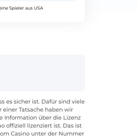
eine Spieler aus USA
es sicher ist. Dafür sind viele
ur einer Tatsache haben wir
ie Information über die Lizenz
fiziell lizenziert ist. Das ist
 vom Casino unter der Nummer