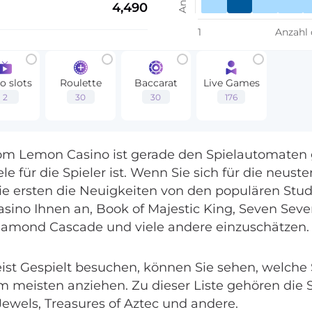
4,490
1
Anzahl 
o slots
Roulette
Baccarat
Live Games
2
30
30
176
 vom Lemon Casino ist gerade den Spielautomaten 
le für die Spieler ist. Wenn Sie sich für die neust
 die ersten die Neuigkeiten von den populären St
sino Ihnen an, Book of Majestic King, Seven Seve
amond Cascade und viele andere einzuschätzen.
eist Gespielt besuchen, können Sie sehen, welch
 meisten anziehen. Zu dieser Liste gehören die S
 Jewels, Treasures of Aztec und andere.