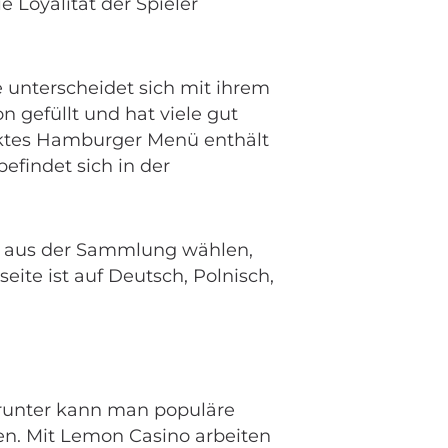
 Loyalität der Spieler
e unterscheidet sich mit ihrem
n gefüllt und hat viele gut
ecktes Hamburger Menü enthält
efindet sich in der
el aus der Sammlung wählen,
ite ist auf Deutsch, Polnisch,
runter kann man populäre
en. Mit Lemon Casino arbeiten