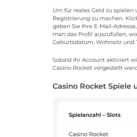
Um für reales Geld zu spielen
Registrierung zu machen. Klick
geben Sie Ihre E-Mail-Adresse
man das Profil auszufüllen, w
Geburtsdatum, Wohnsitz und 
Sobald Ihr Account aktiviert w
Casino Rocket vorgestellt wer
Casino Rocket Spiele 
Spielanzahl – Slots
Casino Rocket