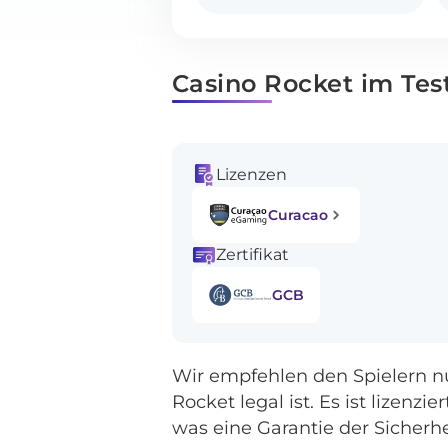
Casino Rocket im Test
Lizenzen
Curacao
Zertifikat
GCB
Wir empfehlen den Spielern nu
Rocket legal ist. Es ist lizen
was eine Garantie der Sicherhe