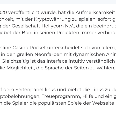
020 veröffentlicht wurde, hat die Aufmerksamkeit 
chkeit, mit der Kryptowährung zu spielen, sofort
 der Gesellschaft Hollycorn N.V., die ein beeindru
ebot der Boni in seinen Projekten immer verbind
nline Casino Rocket unterscheidet sich von allem,
t in den grellen Neonfarben mit dynamischen Ani
Gleichzeitig ist das Interface intuitiv verständlic
ie Möglichkeit, die Sprache der Seiten zu wählen:
 dem Seitenpanel links und bietet die Links zu d
Kryptobelohnungen, Treueprogramm, Hilfe und ein
nen die Spieler die populärsten Spiele der Webseit