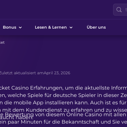
Bonus
Lesen & Lernen
Über uns
ket
Zuletzt aktualisiert am
April 23, 2026
cket Casino Erfahrungen, um die aktuellste Infor
en, welche Spiele für deutsche Spieler in dieser Ze
ie mobile App installieren kann. Auch ist es für 
it dem Kundendienst zu erfahren und zu wissen, 
tive Bewertung von diesem Online Casino mit alle
aucht haben.
ein paar Minuten für die Bekanntschaft und Sie ver