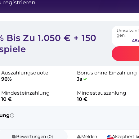
 registrieren.
Umsatzanf
 Bis Zu 1.050 € + 150
gen:
45
spiele
Auszahlungsquote
Bonus ohne Einzahlung
96%
Ja
Mindesteinzahlung
Mindestauszahlung
10 €
10 €
tung
Bewertungen (0)
Melden
Akzeptiert k