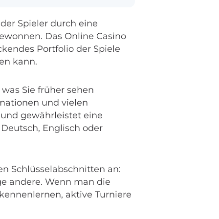
der Spieler durch eine
 gewonnen. Das Online Casino
ckendes Portfolio der Spiele
en kann.
 was Sie früher sehen
mationen und vielen
h und gewährleistet eine
 Deutsch, Englisch oder
en Schlüsselabschnitten an:
ige andere. Wenn man die
e kennenlernen, aktive Turniere