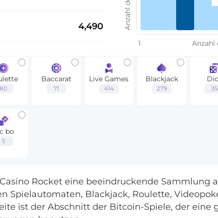
4,490
1
Anzahl 
lette
Baccarat
Live Games
Blackjack
Di
80
71
414
279
35
c bo
5
hat Casino Rocket eine beeindruckende Sammlung a
n Spielautomaten, Blackjack, Roulette, Videopoke
Seite ist der Abschnitt der Bitcoin-Spiele, der eine