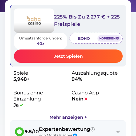
schützt, ob man hier auf den mobilen Geräten
Spielern alle Geheimnisse der besten Casinos
spielen kann und viel mehr. Lesen Sie diese
Deutschlands zu öffnen, deshalb finden Sie alles
Erfahrungen, um maximal sachliche Informationen
225% Bis Zu 2.277 € + 225
hier, was Sie über Boho wissen sollen.
zu bekommen und sich schnell zu entscheiden, ob
Freispiele
dieses Online Casino Ihnen passt.
Umsatzanforderungen:
BOHO
KOPIEREN
40x
Jetzt Spielen
Spiele
Auszahlungsquote
5,948+
94%
Bonus ohne
Casino App
Einzahlung
Nein
Ja
Mehr anzeigen +
Expertenbewertung
9.5
/10
von Moritz Fischer