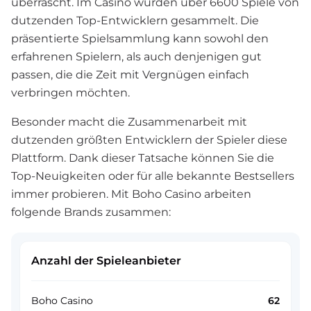
überrascht. Im Casino wurden über 6600 Spiele von
dutzenden Top-Entwicklern gesammelt. Die
präsentierte Spielsammlung kann sowohl den
erfahrenen Spielern, als auch denjenigen gut
passen, die die Zeit mit Vergnügen einfach
verbringen möchten.
Besonder macht die Zusammenarbeit mit
dutzenden größten Entwicklern der Spieler diese
Plattform. Dank dieser Tatsache können Sie die
Top-Neuigkeiten oder für alle bekannte Bestsellers
immer probieren. Mit Boho Casino arbeiten
folgende Brands zusammen:
Anzahl der Spieleanbieter
Boho Casino
62