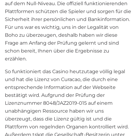
auf dem Null-Niveau. Die offiziell funktionierenden
Plattformen schützen die Spieler und sorgen für die
Sicherheit ihrer persönlichen und Bankinformation.
Für uns war es wichtig, uns in der Legalität von
Boho zu überzeugen, deshalb haben wir diese
Frage am Anfang der Prüfung gelernt und sind
schon bereit, Ihnen über die Ergebnisse zu
erzählen.
So funktioniert das Casino heutzutage völlig legal
und hat die Lizenz von Curacao, die durch eine
entsprechende Information auf der Webseite
bestätigt wird. Aufgrund der Prüfung der
Lizenznummer 8048/JAZ2019-015 auf einem
unabhängigen Ressource haben wir uns
überzeugt, dass die Lizenz gültig ist und die
Plattform von regelnden Organen kontrolliert wird.
Außerdem trägt die Gesellschaft-Besitzerin unter