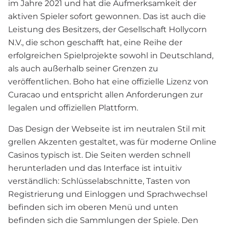
im Jahre 2021 und hat die Aufmerksamkeit der
aktiven Spieler sofort gewonnen. Das ist auch die
Leistung des Besitzers, der Gesellschaft Hollycorn
N.V., die schon geschafft hat, eine Reihe der
erfolgreichen Spielprojekte sowohl in Deutschland,
als auch außerhalb seiner Grenzen zu
veröffentlichen. Boho hat eine offizielle Lizenz von
Curacao und entspricht allen Anforderungen zur
legalen und offiziellen Plattform.
Das Design der Webseite ist im neutralen Stil mit
grellen Akzenten gestaltet, was für moderne Online
Casinos typisch ist. Die Seiten werden schnell
herunterladen und das Interface ist intuitiv
verständlich: Schlüsselabschnitte, Tasten von
Registrierung und Einloggen und Sprachwechsel
befinden sich im oberen Menü und unten
befinden sich die Sammlungen der Spiele. Den