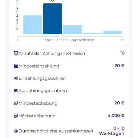
Anzahl der Casinos
1
Anzahl der Zahlungsmethoden
32
10
Anzahl der Zahlungsmethoden
20 €
Mindesteinzahlung
Einzahlungsgebühren
Auszahlungsgebühren
20 €
Mindestabhebung
4.000 €
Höchstabhebung
0 - 10
Durchschnittliche Auszahlungszeit
Werktagen