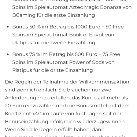
Spins im Spielautomat Aztec Magic Bonanza von
BGaming für die erste Einzahlung
Bonus 50 % im Betrag bis 1000 Euro + 50 Free
Spins im Spielautomat Book of Egypt von
Platipus für die zweite Einzahlung
Bonus 75 % im Betrag bis 500 Euro + 75 Free
Spins im Spielautomat Power of Gods von
Platipus für die dritte Einzahlung
Die Regeln der Teilnahme der Willkommensaktion
sind ziemlich einfach. Sie brauchen nur zwei
Anforderungen zu erfüllen: das Konto auf mehr als
20 Euro einzuzahlen und die Bonusmittel mit dem
Koeffizient x40 im Laufe von fünf Tagen seit der
Bonuseinzahlung erfolgreich wiederzugewinnen.
Wenn Sie alle Regeln erfüllt haben, dann