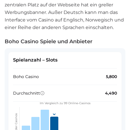
zentralen Platz auf der Webseite hat ein greller
Werbungsbanner. Außer Deutsch kann man das
Interface vom Casino auf Englisch, Norwegisch und
einer Reihe der anderen Sprachen einschalten.
Boho Casino Spiele und Anbieter
Spielanzahl – Slots
Boho Casino
5,800
Durchschnitt
4,490
Im Vergleich zu 99 Online-Casinos
Anzahl der Casinos