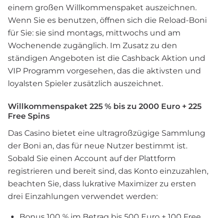
einem großen Willkommenspaket auszeichnen.
Wenn Sie es benutzen, öffnen sich die Reload-Boni
für Sie: sie sind montags, mittwochs und am
Wochenende zugänglich. Im Zusatz zu den
ständigen Angeboten ist die Cashback Aktion und
VIP Programm vorgesehen, das die aktivsten und
loyalsten Spieler zusätzlich auszeichnet.
Willkommenspaket 225 % bis zu 2000 Euro + 225
Free Spins
Das Casino bietet eine ultragroßzügige Sammlung
der Boni an, das für neue Nutzer bestimmt ist.
Sobald Sie einen Account auf der Plattform
registrieren und bereit sind, das Konto einzuzahlen,
beachten Sie, dass lukrative Maximizer zu ersten
drei Einzahlungen verwendet werden:
Bonus 100 % im Betrag bis 500 Euro + 100 Free