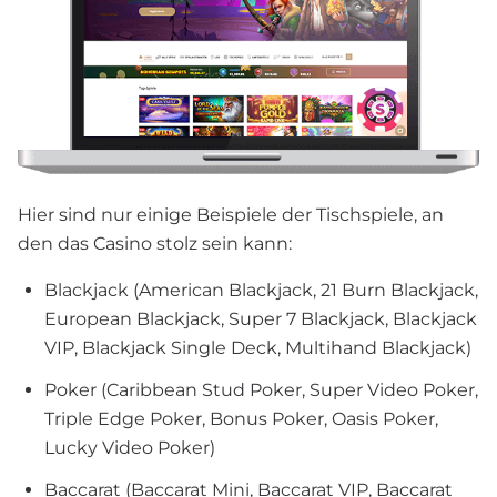
Hier sind nur einige Beispiele der Tischspiele, an
den das Casino stolz sein kann:
Blackjack (American Blackjack, 21 Burn Blackjack,
European Blackjack, Super 7 Blackjack, Blackjack
VIP, Blackjack Single Deck, Multihand Blackjack)
Poker (Caribbean Stud Poker, Super Video Poker,
Triple Edge Poker, Bonus Poker, Oasis Poker,
Lucky Video Poker)
Baccarat (Baccarat Mini, Baccarat VIP, Baccarat