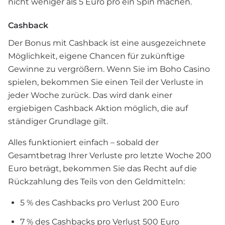
nicht weniger als 5 Euro pro ein Spin machen.
Cashback
Der Bonus mit Cashback ist eine ausgezeichnete
Möglichkeit, eigene Chancen für zukünftige
Gewinne zu vergrößern. Wenn Sie im Boho Casino
spielen, bekommen Sie einen Teil der Verluste in
jeder Woche zurück. Das wird dank einer
ergiebigen Cashback Aktion möglich, die auf
ständiger Grundlage gilt.
Alles funktioniert einfach – sobald der
Gesamtbetrag Ihrer Verluste pro letzte Woche 200
Euro beträgt, bekommen Sie das Recht auf die
Rückzahlung des Teils von den Geldmitteln:
5 % des Cashbacks pro Verlust 200 Euro
7 % des Cashbacks pro Verlust 500 Euro