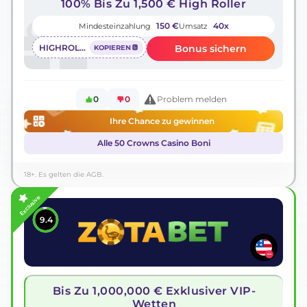
100% Bis Zu 1,500 € High Roller
150 €
40x
Mindesteinzahlung
Umsatz
HIGHROLLER
Bonus sichern
KOPIEREN
0
0
Problem melden
Ihre Chance zu gewinnen
Alle 50 Crowns Casino Boni
18+. Es gelten die AGB.
Exclusive
9.4
Bis Zu 1,000,000 € Exklusiver VIP-
Wetten