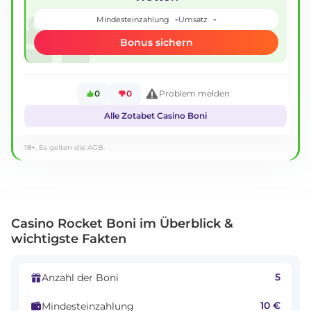
-
-
Mindesteinzahlung
Umsatz
Bonus sichern
0
0
Problem melden
Alle Zotabet Casino Boni
18+. Es gelten die AGB.
Casino Rocket Boni im Überblick &
wichtigste Fakten
5
Anzahl der Boni
10 €
Mindesteinzahlung