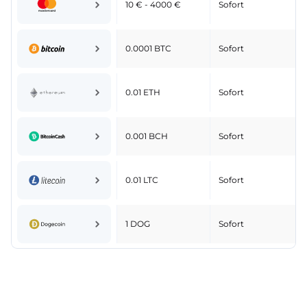
10 € - 4000 €
Sofort
0.0001 BTC
Sofort
0.01 ETH
Sofort
0.001 BCH
Sofort
0.01 LTC
Sofort
1 DOG
Sofort