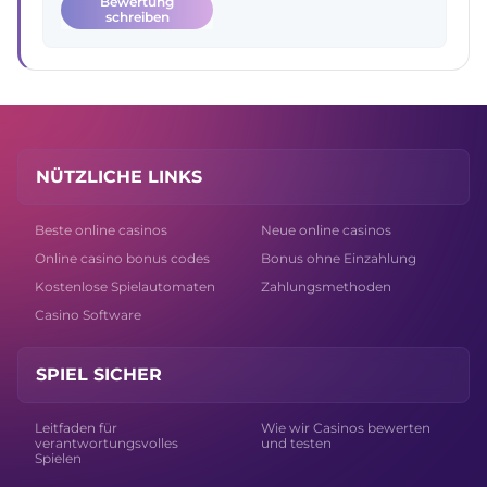
Bewertung
schreiben
NÜTZLICHE LINKS
Beste online casinos
Neue online casinos
Online casino bonus codes
Bonus ohne Einzahlung
Kostenlose Spielautomaten
Zahlungsmethoden
Casino Software
SPIEL SICHER
Leitfaden für
Wie wir Casinos bewerten
verantwortungsvolles
und testen
Spielen