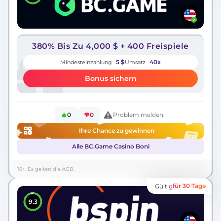
380% Bis Zu 4,000 $ + 400 Freispiele
5 $
40x
Mindesteinzahlung
Umsatz
Bonus sichern
0
0
Problem melden
Ihre Chance zu gewinnen
Alle BC.Game Casino Boni
18+. Es gelten die AGB.
für 30 Tage
Gültig
9.3