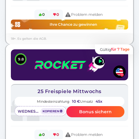
0
0
Problem melden
Ihre Chance zu gewinnen
18+. Es gelten die AGB.
für 7 Tage
Gültig
9.8
25 Freispiele Mittwochs
10 €
45x
Mindesteinzahlung
Umsatz
WEDNESDAY
Bonus sichern
KOPIEREN
0
0
Problem melden