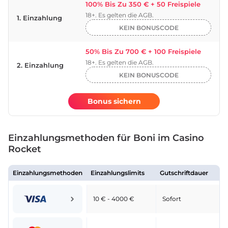
100% Bis Zu 350 € + 50 Freispiele
18+. Es gelten die AGB.
1. Einzahlung
KEIN BONUSCODE
50% Bis Zu 700 € + 100 Freispiele
18+. Es gelten die AGB.
2. Einzahlung
KEIN BONUSCODE
Bonus sichern
Einzahlungsmethoden für Boni im Casino
Rocket
Einzahlungsmethoden
Einzahlungslimits
Gutschriftdauer
10 € - 4000 €
Sofort