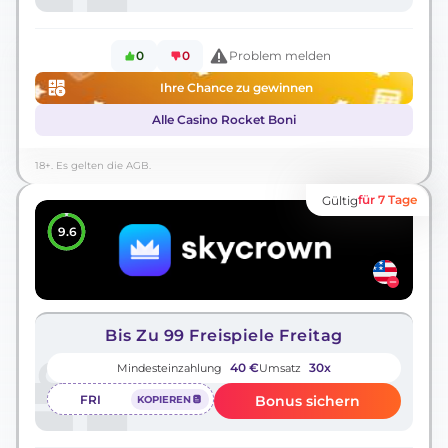
0
0
Problem melden
Ihre Chance zu gewinnen
Alle Casino Rocket Boni
18+. Es gelten die AGB.
für 7 Tage
Gültig
9.6
Bis Zu 99 Freispiele Freitag
40 €
30x
Mindesteinzahlung
Umsatz
FRI
Bonus sichern
KOPIEREN