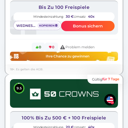
Bis Zu 100 Freispiele
30 €
40x
Mindesteinzahlung
Umsatz
WEDNESDAY
Bonus sichern
KOPIEREN
0
0
Problem melden
Ihre Chance zu gewinnen
18+. Es gelten die AGB.
für 7 Tage
Gültig
9.5
100% Bis Zu 500 € + 100 Freispiele
20 €
40x
Mindesteinzahlung
Umsatz