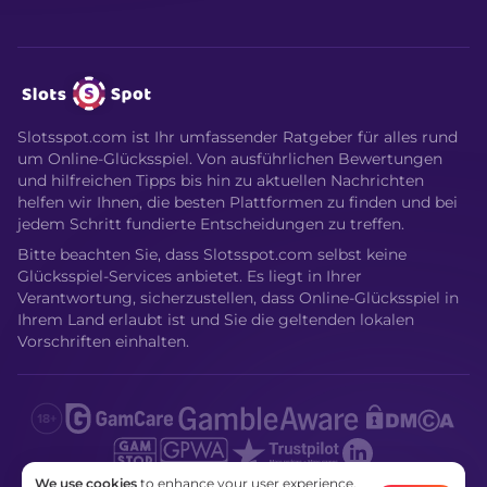
Slotsspot.com ist Ihr umfassender Ratgeber für alles rund
um Online-Glücksspiel. Von ausführlichen Bewertungen
und hilfreichen Tipps bis hin zu aktuellen Nachrichten
helfen wir Ihnen, die besten Plattformen zu finden und bei
jedem Schritt fundierte Entscheidungen zu treffen.
Bitte beachten Sie, dass Slotsspot.com selbst keine
Glücksspiel-Services anbietet. Es liegt in Ihrer
Verantwortung, sicherzustellen, dass Online-Glücksspiel in
Ihrem Land erlaubt ist und Sie die geltenden lokalen
Vorschriften einhalten.
We use cookies
to enhance your user experience.