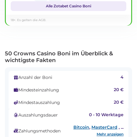
Alle Zotabet Casino Boni
18+. Es gelten die AGB.
50 Crowns Casino Boni im Überblick &
wichtigste Fakten
4
Anzahl der Boni
20 €
Mindesteinzahlung
20 €
Mindestauszahlung
0 - 10 Werktage
Auszahlungsdauer
Bitcoin
,
MasterCard
,
...
Zahlungsmethoden
Mehr anzeigen