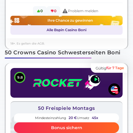
0
0
Problem melden
Ihre Chance zu gewinnen
Alle Bspin Casino Boni
18+. Es gelten die AGB.
50 Crowns Casino Schwesterseiten Boni
für 7 Tage
Gültig
9.8
50 Freispiele Montags
20 €
45x
Mindesteinzahlung
Umsatz
Bonus sichern