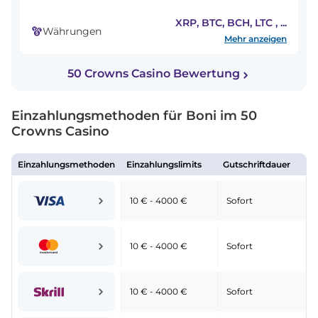
XRP, BTC, BCH, LTC
,
...
Währungen
Mehr anzeigen
50 Crowns Casino Bewertung
Einzahlungsmethoden für Boni im 50
Crowns Casino
Einzahlungsmethoden
Einzahlungslimits
Gutschriftdauer
10 € - 4000 €
Sofort
10 € - 4000 €
Sofort
10 € - 4000 €
Sofort