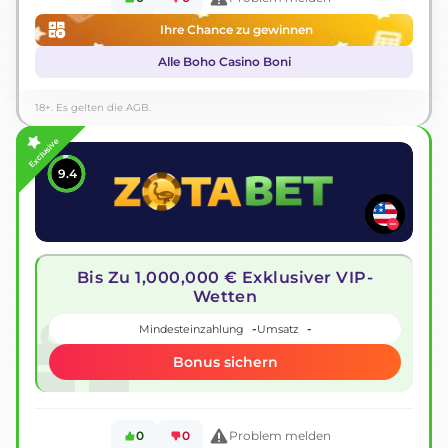
Ihre Chance zu gewinnen
Alle Boho Casino Boni
18+. Es gelten die AGB.
Exclusive
9.4
Bis Zu 1,000,000 € Exklusiver VIP-
Wetten
-
-
Mindesteinzahlung
Umsatz
Bonus sichern
0
0
Problem melden