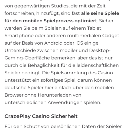
von gegenwärtigen Studios, die mit der Zeit
fortschreiten, hinzufügt, sind fast
alle seine Spiele
für den mobilen Spielprozess optimiert
. Sicher
werden Sie beim Spielen auf einem Tablet,
Smartphone oder anderen multimedialen Gadget
auf der Basis von Android oder iOS einige
Unterschiede zwischen mobiler und Desktop-
Gaming-Oberfläche bemerken, aber das ist nur
durch die Behaglichkeit für die leidenschaftlichen
Spieler bedingt. Die Spielsammlung des Casino
unterstützt ein sofortiges Spiel, darum können
deutsche Spieler hier einfach über den mobilen
Browser ohne Herunterladen von
unterschiedlichen Anwendungen spielen.
CrazePlay Casino Sicherheit
Für den Schutz von persönlichen Daten der Spieler