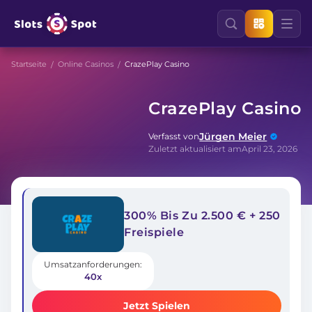
Startseite
Online Casinos
CrazePlay Casino
CrazePlay Casino
Jürgen Meier
Verfasst von
Zuletzt aktualisiert am
April 23, 2026
300% Bis Zu 2.500 € + 250
Freispiele
Umsatzanforderungen:
40x
Jetzt Spielen