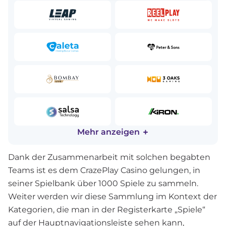
Mehr anzeigen
Dank der Zusammenarbeit mit solchen begabten
Teams ist es dem CrazePlay Casino gelungen, in
seiner Spielbank über 1000 Spiele zu sammeln.
Weiter werden wir diese Sammlung im Kontext der
Kategorien, die man in der Registerkarte „Spiele“
auf der Hauptnavigationsleiste sehen kann,