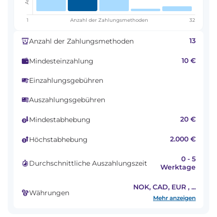
1
Anzahl der Zahlungsmethoden
32
13
Anzahl der Zahlungsmethoden
10 €
Mindesteinzahlung
Einzahlungsgebühren
Auszahlungsgebühren
20 €
Mindestabhebung
2.000 €
Höchstabhebung
0 - 5
Durchschnittliche Auszahlungszeit
Werktage
NOK, CAD, EUR
,
...
Währungen
Mehr anzeigen