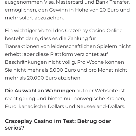
ausgenommen Visa, Mastercard und Bank Transfer,
ermöglichen, den Gewinn in Höhe von 20 Euro und
mehr sofort abzuziehen.
Ein wichtiger Vorteil des CrazePlay Casino Online
besteht darin, dass es die Zahlung für
Transaktionen von leidenschaftlichen Spielern nicht
erhebt; aber diese Plattform verzichtet auf
Beschränkungen nicht völlig. Pro Woche können
Sie nicht mehr als 5.000 Euro und pro Monat nicht
mehr als 20.000 Euro abziehen.
Die Auswahl an Währungen
auf der Webseite ist
recht gering und bietet nur norwegische Kronen,
Euro, kanadische Dollars und Neuseeland-Dollars.
Crazeplay Casino im Test: Betrug oder
seriös?