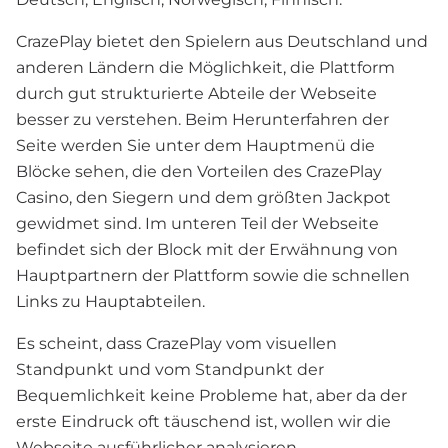
CrazePlay bietet den Spielern aus Deutschland und
anderen Ländern die Möglichkeit, die Plattform
durch gut strukturierte Abteile der Webseite
besser zu verstehen. Beim Herunterfahren der
Seite werden Sie unter dem Hauptmenü die
Blöcke sehen, die den Vorteilen des CrazePlay
Casino, den Siegern und dem größten Jackpot
gewidmet sind. Im unteren Teil der Webseite
befindet sich der Block mit der Erwähnung von
Hauptpartnern der Plattform sowie die schnellen
Links zu Hauptabteilen.
Es scheint, dass CrazePlay vom visuellen
Standpunkt und vom Standpunkt der
Bequemlichkeit keine Probleme hat, aber da der
erste Eindruck oft täuschend ist, wollen wir die
Webseite ausführlicher analysieren.