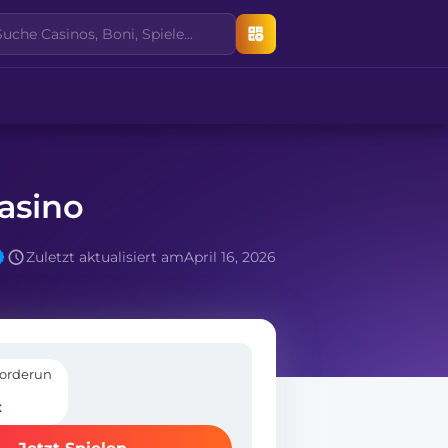
asino
Zuletzt aktualisiert am
April 16, 2026
orderun
x