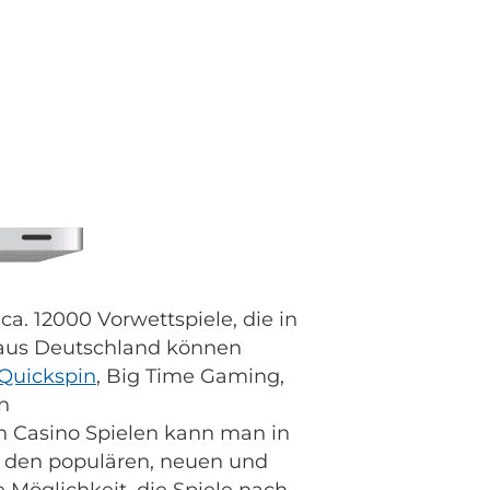
a. 12000 Vorwettspiele, die in
r aus Deutschland können
Quickspin
, Big Time Gaming,
n
en Casino Spielen kann man in
s den populären, neuen und
e Möglichkeit, die Spiele nach