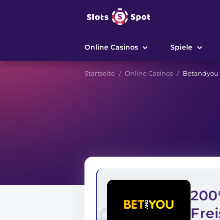
Online Casinos
Spiele
Startseite
Online Casinos
Betandyou 
200
Frei