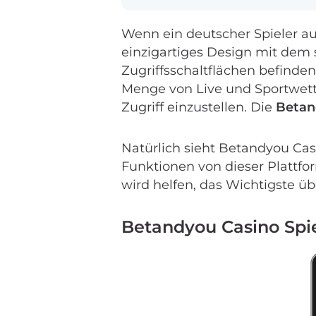
Wenn ein deutscher Spieler au
einzigartiges Design mit dem
Zugriffsschaltflächen befinden
Menge von Live und Sportwett
Zugriff einzustellen. Die
Betan
Natürlich sieht Betandyou Casi
Funktionen von dieser Plattfor
wird helfen, das Wichtigste ü
Betandyou Casino Spi