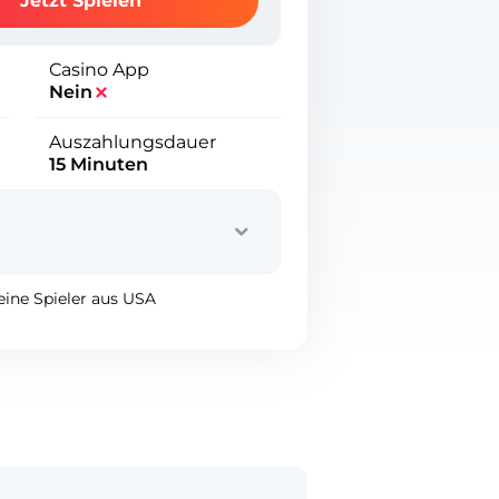
Jetzt Spielen
Casino App
Nein
Auszahlungsdauer
15 Minuten
eine Spieler aus USA