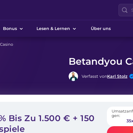
Bonus
Lesen & Lernen
Über uns
Casino
Betandyou C
Verfasst von
Karl Stolz
Umsatzanf
% Bis Zu 1.500 € + 150
gen:
35
spiele