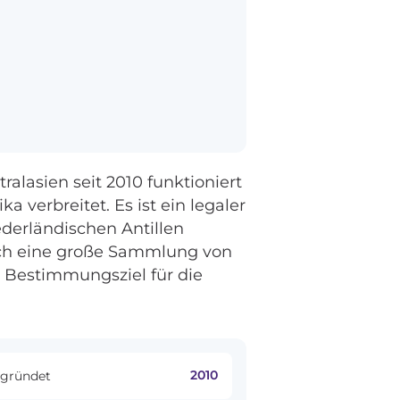
alasien seit 2010 funktioniert
 verbreitet. Es ist ein legaler
ederländischen Antillen
auch eine große Sammlung von
 Bestimmungsziel für die
2010
gründet