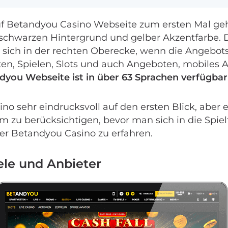
f Betandyou Casino Webseite zum ersten Mal geht,
 schwarzen Hintergrund und gelber Akzentfarbe.
 sich in der rechten Oberecke, wenn die Angebots
en, Spielen, Slots und auch Angeboten, mobiles
dyou Webseite ist in über 63 Sprachen verfügbar
no sehr eindrucksvoll auf den ersten Blick, aber e
m zu berücksichtigen, bevor man sich in die Spielf
ber Betandyou Casino zu erfahren.
ele und Anbieter