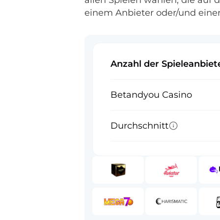
einem Anbieter oder/und ein
Anzahl der Spieleanbiet
Betandyou Casino
Durchschnitt