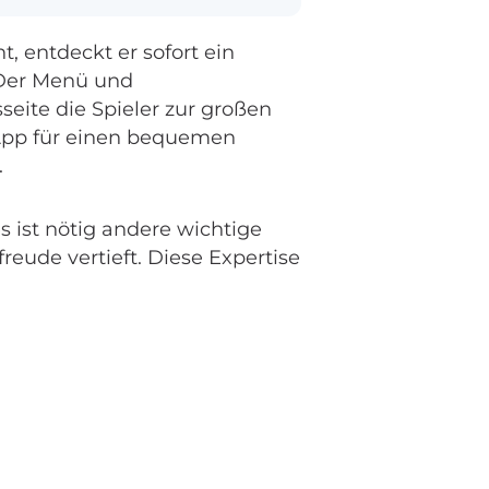
 entdeckt er sofort ein
 Der Menü und
seite die Spieler zur großen
 App für einen bequemen
.
s ist nötig andere wichtige
reude vertieft. Diese Expertise