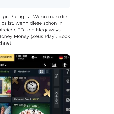
h großartig ist. Wenn man die
dlos ist, wenn diese schon in
ahlreiche 3D und Megaways,
 Honey Money (Zeus Play), Book
chnet.