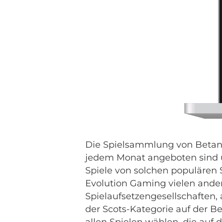
Die Spielsammlung von Betandy
jedem Monat angeboten sind
Spiele von solchen populären 
Evolution Gaming vielen ande
Spielaufsetzengesellschaften,
der Scots-Kategorie auf der B
allen Spielen wählen, die auf 