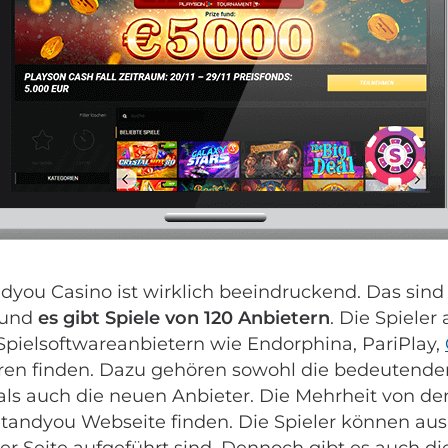
ou Casino ist wirklich beeindruckend. Das sind c
 und
es gibt Spiele von 120 Anbietern
. Die Spiele
Spielsoftwareanbietern wie Endorphina, PariPlay,
ren finden. Dazu gehören sowohl die bedeutende
 als auch die neuen Anbieter. Die Mehrheit von d
etandyou Webseite finden. Die Spieler können au
der Seite aufgeführt sind. Dennoch gibt es auch di