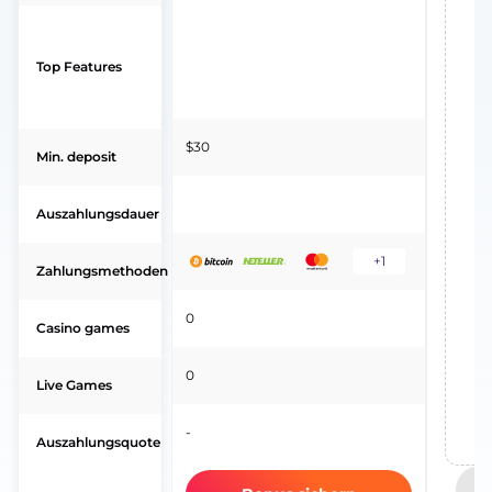
Top Features
$30
Min. deposit
Auszahlungsdauer
+1
Zahlungsmethoden
0
Casino games
0
Live Games
-
Auszahlungsquote