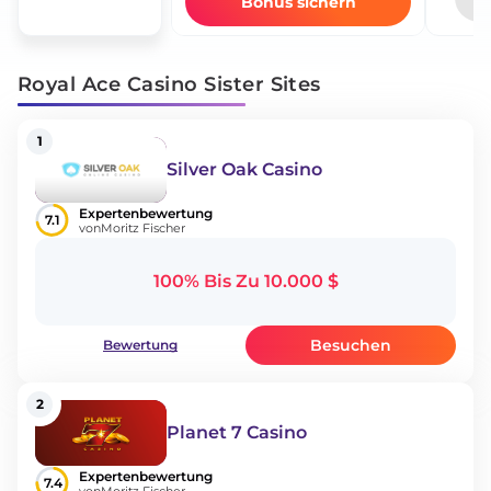
Bonus sichern
Royal Ace Casino Sister Sites
1
Silver Oak Casino
Expertenbewertung
7.1
von
Moritz Fischer
100% Bis Zu 10.000 $
Besuchen
Bewertung
2
Planet 7 Casino
Expertenbewertung
7.4
von
Moritz Fischer