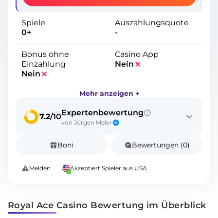
Spiele
Auszahlungsquote
0+
-
Bonus ohne
Casino App
Einzahlung
Nein
Nein
Mehr anzeigen +
Expertenbewertung
7.2
/10
von Jürgen Meier
Boni
Bewertungen (0)
Melden
Akzeptiert Spieler aus USA
Royal Ace Casino Bewertung im Überblick