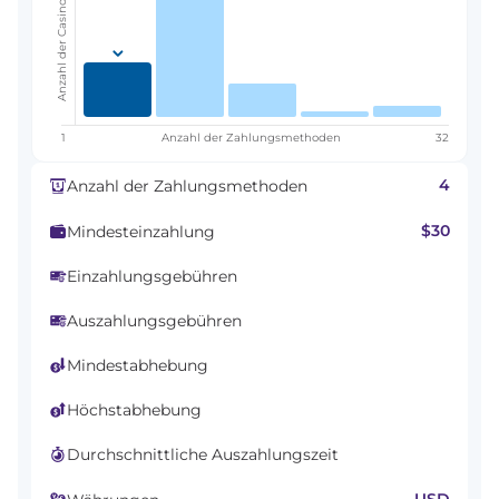
Anzahl der Casinos
1
Anzahl der Zahlungsmethoden
32
4
Anzahl der Zahlungsmethoden
$30
Mindesteinzahlung
Einzahlungsgebühren
Auszahlungsgebühren
Mindestabhebung
Höchstabhebung
Durchschnittliche Auszahlungszeit