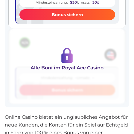
$30
30x
Mindesteinzahlung:
Umsatz:
Bonus sichern
N/A
Alle Boni im Royal Ace Casino
-
-
Mindesteinzahlung:
Umsatz:
Bonus sichern
Online Casino bietet ein unglaubliches Angebot für
neue Kunden, die Konten für ein Spiel auf Echtgeld
in Form von 100 % eines Bonus von einer