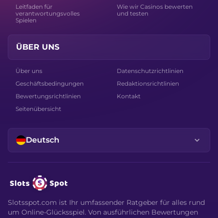
Leitfaden für
Wie wir Casinos bewerten
verantwortungsvolles
und testen
Spielen
ÜBER UNS
Über uns
Datenschutzrichtlinien
Geschäftsbedingungen
Redaktionsrichtlinien
Bewertungsrichtlinien
Kontakt
Seitenübersicht
Deutsch
Slotsspot.com ist Ihr umfassender Ratgeber für alles rund
um Online-Glücksspiel. Von ausführlichen Bewertungen