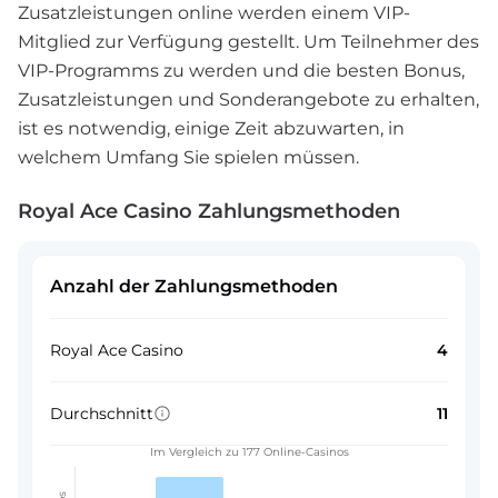
Zusatzleistungen online werden einem VIP-
Mitglied zur Verfügung gestellt. Um Teilnehmer des
VIP-Programms zu werden und die besten Bonus,
Zusatzleistungen und Sonderangebote zu erhalten,
ist es notwendig, einige Zeit abzuwarten, in
welchem Umfang Sie spielen müssen.
Royal Ace Casino Zahlungsmethoden
Anzahl der Zahlungsmethoden
Royal Ace Casino
4
Durchschnitt
11
Im Vergleich zu 177 Online-Casinos