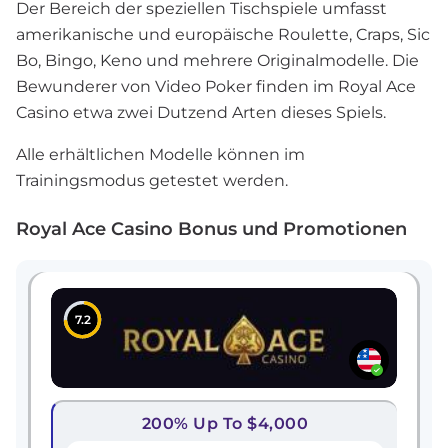
Der Bereich der speziellen Tischspiele umfasst
amerikanische und europäische Roulette, Craps, Sic
Bo, Bingo, Keno und mehrere Originalmodelle. Die
Bewunderer von Video Poker finden im Royal Ace
Casino etwa zwei Dutzend Arten dieses Spiels.
Alle erhältlichen Modelle können im
Trainingsmodus getestet werden.
Royal Ace Casino Bonus und Promotionen
7.2
200% Up To $4,000