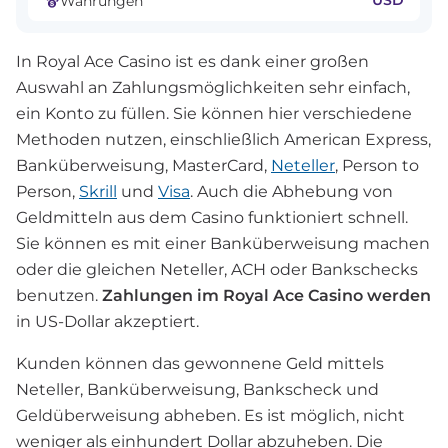
USD
Währungen
In Royal Ace Casino ist es dank einer großen
Auswahl an Zahlungsmöglichkeiten sehr einfach,
ein Konto zu füllen. Sie können hier verschiedene
Methoden nutzen, einschließlich American Express,
Banküberweisung, MasterCard,
Neteller
, Person to
Person,
Skrill
und
Visa
. Auch die Abhebung von
Geldmitteln aus dem Casino funktioniert schnell.
Sie können es mit einer Banküberweisung machen
oder die gleichen Neteller, ACH oder Bankschecks
benutzen.
Zahlungen im Royal Ace Casino werden
in US-Dollar akzeptiert.
Kunden können das gewonnene Geld mittels
Neteller, Banküberweisung, Bankscheck und
Geldüberweisung abheben. Es ist möglich, nicht
weniger als einhundert Dollar abzuheben. Die