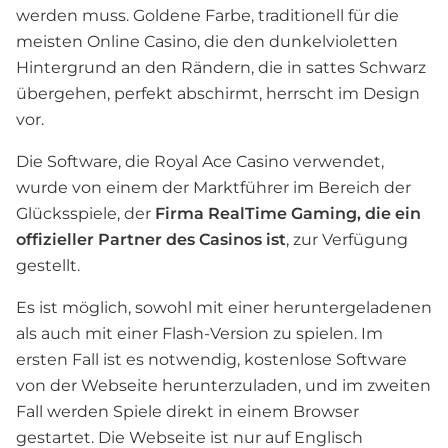
werden muss. Goldene Farbe, traditionell für die
meisten Online Casino, die den dunkelvioletten
Hintergrund an den Rändern, die in sattes Schwarz
übergehen, perfekt abschirmt, herrscht im Design
vor.
Die Software, die Royal Ace Casino verwendet,
wurde von einem der Marktführer im Bereich der
Glücksspiele, der
Firma RealTime Gaming, die ein
offizieller Partner des Casinos ist
, zur Verfügung
gestellt.
Es ist möglich, sowohl mit einer heruntergeladenen
als auch mit einer Flash-Version zu spielen. Im
ersten Fall ist es notwendig, kostenlose Software
von der Webseite herunterzuladen, und im zweiten
Fall werden Spiele direkt in einem Browser
gestartet. Die Webseite ist nur auf Englisch