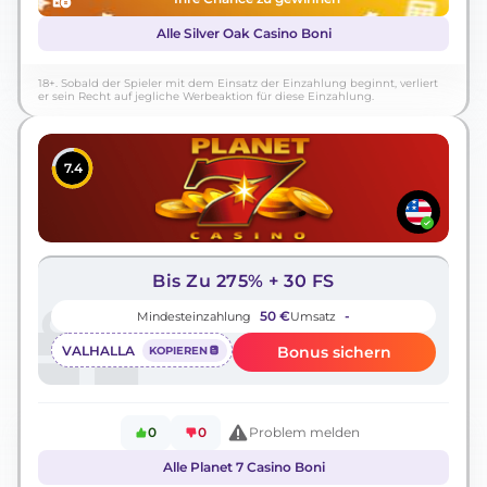
Alle Silver Oak Casino Boni
18+. Sobald der Spieler mit dem Einsatz der Einzahlung beginnt, verliert
er sein Recht auf jegliche Werbeaktion für diese Einzahlung.
7.4
Bis Zu 275% + 30 FS
50 €
-
Mindesteinzahlung
Umsatz
VALHALLA
Bonus sichern
KOPIEREN
0
0
Problem melden
Alle Planet 7 Casino Boni