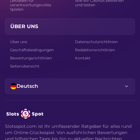
Leitfaden für
Wie wir Casinos bewerten
verantwortungsvolles
und testen
Spielen
ÜBER UNS
Über uns
Datenschutzrichtlinien
Geschäftsbedingungen
Redaktionsrichtlinien
Bewertungsrichtlinien
Kontakt
Seitenübersicht
Deutsch
Slotsspot.com ist Ihr umfassender Ratgeber für alles rund
um Online-Glücksspiel. Von ausführlichen Bewertungen
und hilfreichen Tipps bis hin zu aktuellen Nachrichten