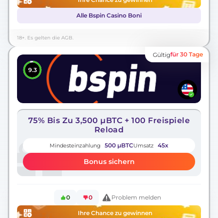
Alle Bspin Casino Boni
18+. Es gelten die AGB.
für 30 Tage
Gültig
9.3
75% Bis Zu 3,500 μBTC + 100 Freispiele
Reload
500 μBTC
45x
Mindesteinzahlung
Umsatz
Bonus sichern
0
0
Problem melden
Ihre Chance zu gewinnen