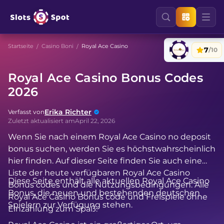
Startseite
Casino Boni
Royal Ace Casino
7
/10
Royal Ace Casino Bonus Codes
2026
Erika Richter
Verfasst von
Zuletzt aktualisiert am
April 22, 2026
Wenn Sie nach einem Royal Ace Casino no deposit
bonus suchen, werden Sie es höchstwahrscheinlich
hier finden. Auf dieser Seite finden Sie auch eine
Liste der heute verfügbaren Royal Ace Casino
Diese Seite enthält alle aktuellen Royal Ace Casino
Bonus codes und die Nutzungsbedingungen. Alle
Bonus, die neuen und bestehenden deutschen
Royal Ace Casino Bonus code und Freispiele ohne
Spielern zur Verfügung stehen.
Einzahlung zum Spaß.