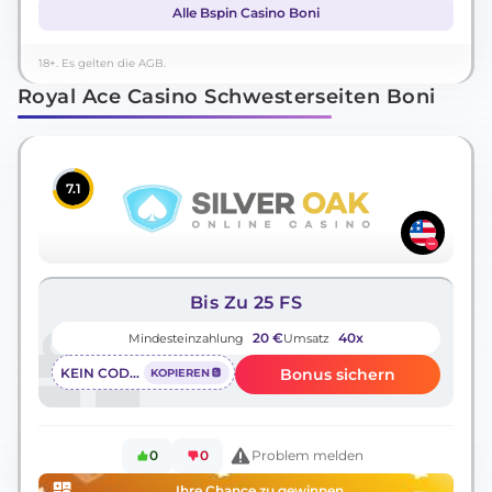
Alle Bspin Casino Boni
18+. Es gelten die AGB.
Royal Ace Casino Schwesterseiten Boni
7.1
Bis Zu 25 FS
20 €
40x
Mindesteinzahlung
Umsatz
KEIN CODE ERFORDERLICH
Bonus sichern
KOPIEREN
0
0
Problem melden
Ihre Chance zu gewinnen