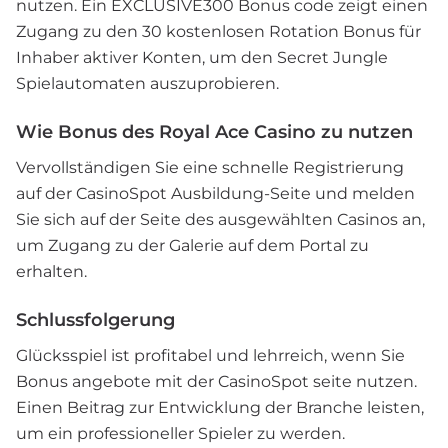
nutzen. Ein EXCLUSIVE300 Bonus code zeigt einen
Zugang zu den 30 kostenlosen Rotation Bonus für
Inhaber aktiver Konten, um den Secret Jungle
Spielautomaten auszuprobieren.
Wie Bonus des Royal Ace Casino zu nutzen
Vervollständigen Sie eine schnelle Registrierung
auf der CasinoSpot Ausbildung-Seite und melden
Sie sich auf der Seite des ausgewählten Casinos an,
um Zugang zu der Galerie auf dem Portal zu
erhalten.
Schlussfolgerung
Glücksspiel ist profitabel und lehrreich, wenn Sie
Bonus angebote mit der CasinoSpot seite nutzen.
Einen Beitrag zur Entwicklung der Branche leisten,
um ein professioneller Spieler zu werden.