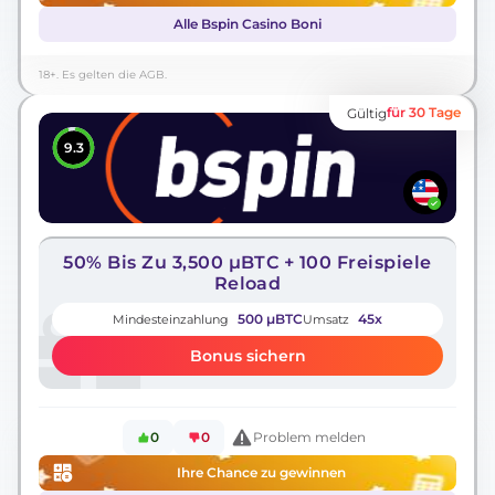
Alle Bspin Casino Boni
18+. Es gelten die AGB.
für 30 Tage
Gültig
9.3
50% Bis Zu 3,500 μBTC + 100 Freispiele
Reload
500 μBTC
45x
Mindesteinzahlung
Umsatz
Bonus sichern
0
0
Problem melden
Ihre Chance zu gewinnen