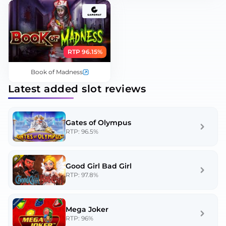
RTP 96.15%
Book of Madness
Latest added slot reviews
Gates of Olympus
RTP: 96.5%
Good Girl Bad Girl
RTP: 97.8%
Mega Joker
RTP: 96%