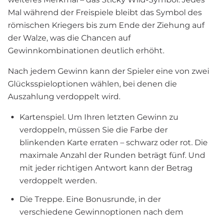
Mal während der Freispiele bleibt das Symbol des
römischen Kriegers bis zum Ende der Ziehung auf
der Walze, was die Chancen auf
Gewinnkombinationen deutlich erhöht.
Nach jedem Gewinn kann der Spieler eine von zwei
Glücksspieloptionen wählen, bei denen die
Auszahlung verdoppelt wird.
Kartenspiel. Um Ihren letzten Gewinn zu
verdoppeln, müssen Sie die Farbe der
blinkenden Karte erraten – schwarz oder rot. Die
maximale Anzahl der Runden beträgt fünf. Und
mit jeder richtigen Antwort kann der Betrag
verdoppelt werden.
Die Treppe. Eine Bonusrunde, in der
verschiedene Gewinnoptionen nach dem