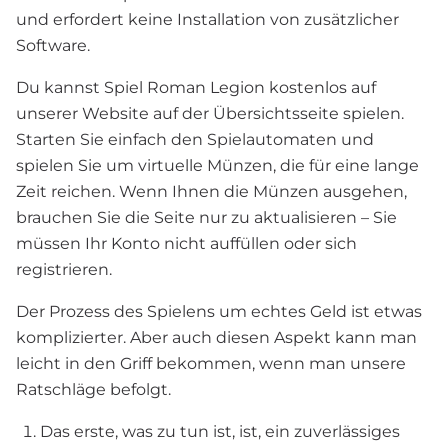
und erfordert keine Installation von zusätzlicher
Software.
Du kannst Spiel Roman Legion kostenlos auf
unserer Website auf der Übersichtsseite spielen.
Starten Sie einfach den Spielautomaten und
spielen Sie um virtuelle Münzen, die für eine lange
Zeit reichen. Wenn Ihnen die Münzen ausgehen,
brauchen Sie die Seite nur zu aktualisieren – Sie
müssen Ihr Konto nicht auffüllen oder sich
registrieren.
Der Prozess des Spielens um echtes Geld ist etwas
komplizierter. Aber auch diesen Aspekt kann man
leicht in den Griff bekommen, wenn man unsere
Ratschläge befolgt.
Das erste, was zu tun ist, ist, ein zuverlässiges