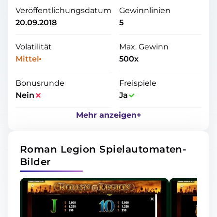
Veröffentlichungsdatum
Gewinnlinien
20.09.2018
5
Volatilität
Max. Gewinn
Video Slots
,
...
Mehr anzeigen
Mittel
500x
Bonusrunde
Freispiele
Nein
Ja
Mehr anzeigen
+
Roman Legion Spielautomaten-
Bilder