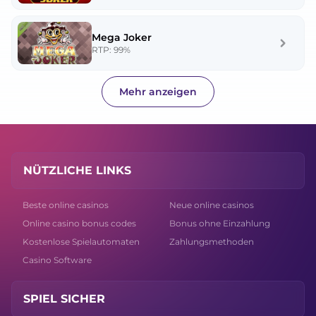
Mega Joker
RTP: 99%
Mehr anzeigen
NÜTZLICHE LINKS
Beste online casinos
Neue online casinos
Online casino bonus codes
Bonus ohne Einzahlung
Kostenlose Spielautomaten
Zahlungsmethoden
Casino Software
SPIEL SICHER