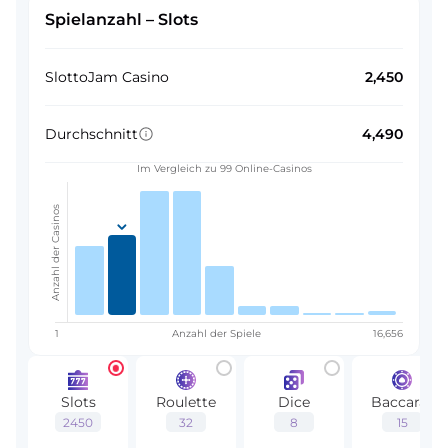
Spielanzahl – Slots
SlottoJam Casino
2,450
Durchschnitt
4,490
Im Vergleich zu 99 Online-Casinos
Anzahl der Casinos
1
Anzahl der Spiele
16,656
Slots
Roulette
Dice
Baccarat
2450
32
8
15