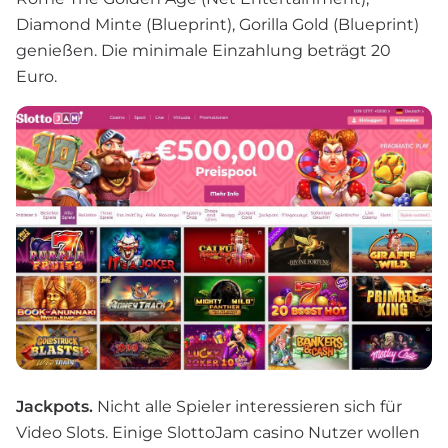
Diamond Minte (Blueprint), Gorilla Gold (Blueprint)
genießen. Die minimale Einzahlung beträgt 20
Euro.
Jackpots.
Nicht alle Spieler interessieren sich für
Video Slots. Einige SlottoJam casino Nutzer wollen