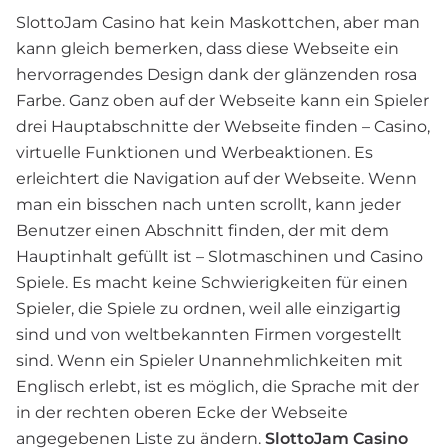
SlottoJam Casino hat kein Maskottchen, aber man
kann gleich bemerken, dass diese Webseite ein
hervorragendes Design dank der glänzenden rosa
Farbe. Ganz oben auf der Webseite kann ein Spieler
drei Hauptabschnitte der Webseite finden – Casino,
virtuelle Funktionen und Werbeaktionen. Es
erleichtert die Navigation auf der Webseite. Wenn
man ein bisschen nach unten scrollt, kann jeder
Benutzer einen Abschnitt finden, der mit dem
Hauptinhalt gefüllt ist – Slotmaschinen und Casino
Spiele. Es macht keine Schwierigkeiten für einen
Spieler, die Spiele zu ordnen, weil alle einzigartig
sind und von weltbekannten Firmen vorgestellt
sind. Wenn ein Spieler Unannehmlichkeiten mit
Englisch erlebt, ist es möglich, die Sprache mit der
in der rechten oberen Ecke der Webseite
angegebenen Liste zu ändern.
SlottoJam Casino