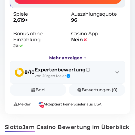
Spiele
Auszahlungsquote
2,619+
96
Bonus ohne
Casino App
Einzahlung
Nein
Ja
Mehr anzeigen +
Expertenbewertung
8
/10
von Jürgen Meier
Boni
Bewertungen (0)
Melden
Akzeptiert keine Spieler aus USA
SlottoJam Casino Bewertung im Überblick