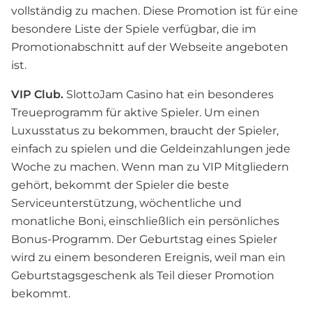
vollständig zu machen. Diese Promotion ist für eine
besondere Liste der Spiele verfügbar, die im
Promotionabschnitt auf der Webseite angeboten
ist.
VIP Club.
SlottoJam Casino hat ein besonderes
Treueprogramm für aktive Spieler. Um einen
Luxusstatus zu bekommen, braucht der Spieler,
einfach zu spielen und die Geldeinzahlungen jede
Woche zu machen. Wenn man zu VIP Mitgliedern
gehört, bekommt der Spieler die beste
Serviceunterstützung, wöchentliche und
monatliche Boni, einschließlich ein persönliches
Bonus-Programm. Der Geburtstag eines Spieler
wird zu einem besonderen Ereignis, weil man ein
Geburtstagsgeschenk als Teil dieser Promotion
bekommt.