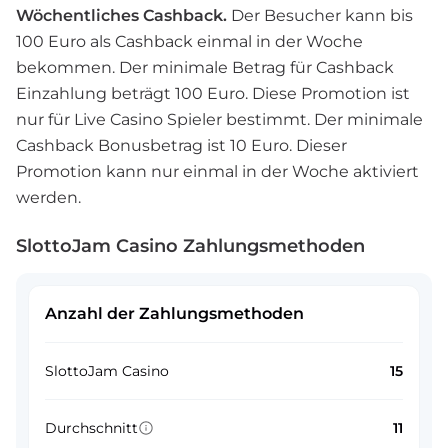
Wöchentliches Cashback.
Der Besucher kann bis
100 Euro als Cashback einmal in der Woche
bekommen. Der minimale Betrag für Cashback
Einzahlung beträgt 100 Euro. Diese Promotion ist
nur für Live Casino Spieler bestimmt. Der minimale
Cashback Bonusbetrag ist 10 Euro. Dieser
Promotion kann nur einmal in der Woche aktiviert
werden.
SlottoJam Casino Zahlungsmethoden
Anzahl der Zahlungsmethoden
SlottoJam Casino
15
Durchschnitt
11