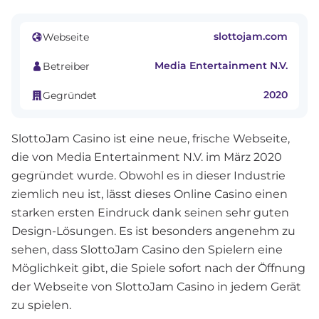
slottojam.com
Webseite
Media Entertainment N.V.
Betreiber
2020
Gegründet
SlottoJam Casino ist eine neue, frische Webseite,
die von Media Entertainment N.V. im März 2020
gegründet wurde. Obwohl es in dieser Industrie
ziemlich neu ist, lässt dieses Online Casino einen
starken ersten Eindruck dank seinen sehr guten
Design-Lösungen. Es ist besonders angenehm zu
sehen, dass SlottoJam Casino den Spielern eine
Möglichkeit gibt, die Spiele sofort nach der Öffnung
der Webseite von SlottoJam Casino in jedem Gerät
zu spielen.