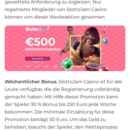
gewettete Anforderung zu ergänzen. Nur
registrierte Mitglieder von SlottoJam Casino
können von dieser Werbeaktion gewinnen.
Wöchentlicher Bonus.
SlottoJam Casino ist für alle
Leute verfügbar, die die Registrierung vollständig
gemacht haben. Mit Hilfe dieser Promotion kann
der Spieler 30 % Bonus bis 250 Euro jede Woche
bekommen. Die minimale Einzahlung für diese
Promotion beträgt 50 Euro. Um das Geld zu
beheben, braucht der Spieler, den Wetteprozess