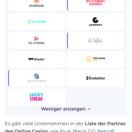
Weniger anzeigen
Es gibt viele Unternehmen in der
Liste der Partner
des Online Casino
, wie
Rival
, Play’n GO,
Betsoft
,