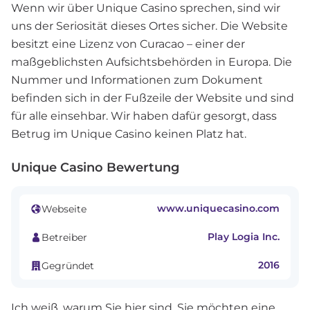
Wenn wir über Unique Casino sprechen, sind wir
uns der Seriosität dieses Ortes sicher. Die Website
besitzt eine Lizenz von Curacao – einer der
maßgeblichsten Aufsichtsbehörden in Europa. Die
Nummer und Informationen zum Dokument
befinden sich in der Fußzeile der Website und sind
für alle einsehbar. Wir haben dafür gesorgt, dass
Betrug im Unique Casino keinen Platz hat.
Unique Casino Bewertung
www.uniquecasino.com
Webseite
Play Logia Inc.
Betreiber
2016
Gegründet
Ich weiß, warum Sie hier sind. Sie möchten eine