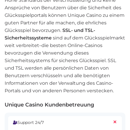
Hohe Standards der Verschlüsselung und keine
Ansprüche von Benutzern über die Sicherheit des
Glücksspielportals können Unique Casino zu einem
guten Partner für alle machen, die ehrliches
Glücksspiel bevorzugen.
SSL- und TSL-
Sicherheitssysteme
sind auf dem Glücksspielmarkt
weit verbreitet–die besten Online-Casinos
bevorzugen die Verwendung dieses
Sicherheitssystems für sicheres Glücksspiel. SSL
und TSL werden alle persönlichen Daten von
Benutzern verschlüsseln und alle benötigten
Informationen von der Verwaltung des Casino-
Portals und von anderen Personen verstecken.
Unique Casino Kundenbetreuung
Support 24/7