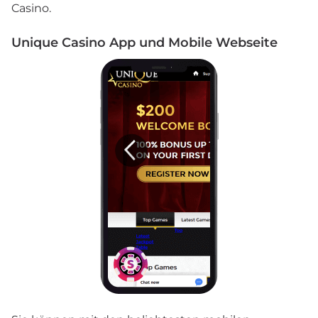
Casino.
Unique Casino App und Mobile Webseite