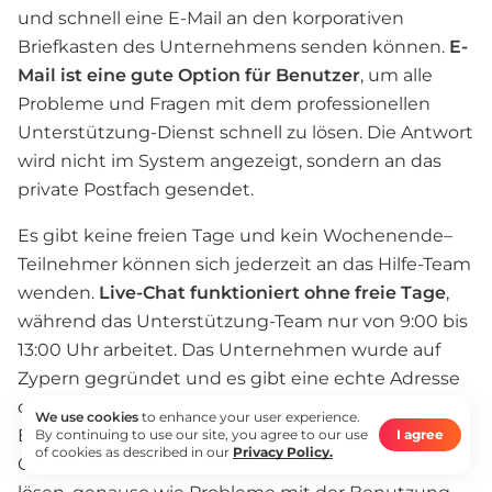
und schnell eine E-Mail an den korporativen
Briefkasten des Unternehmens senden können.
E-
Mail ist eine gute Option für Benutzer
, um alle
Probleme und Fragen mit dem professionellen
Unterstützung-Dienst schnell zu lösen. Die Antwort
wird nicht im System angezeigt, sondern an das
private Postfach gesendet.
Es gibt keine freien Tage und kein Wochenende–
Teilnehmer können sich jederzeit an das Hilfe-Team
wenden.
Live-Chat funktioniert ohne freie Tage
,
während das Unterstützung-Team nur von 9:00 bis
13:00 Uhr arbeitet. Das Unternehmen wurde auf
Zypern gegründet und es gibt eine echte Adresse
des Amtes für Spieler, wenn sie eine ernsthafte
We use cookies
to enhance your user experience.
Beratung brauchen. Spieler benutzen den Live
By continuing to use our site, you agree to our use
I agree
of cookies as described in our
Privacy Policy.
Chat, um nicht so schwerwiegende Probleme zu