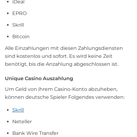
iDeal
EPRO
Skrill
Bitcoin
Alle Einzahlungen mit diesen Zahlungsdiensten
sind kostenlos und sofort. Es wird keine Zeit
benötigt, bis die Anzahlung abgeschlossen ist.
Unique Casino Auszahlung
Um Geld von ihrem Casino-Konto abzuheben,
können deutsche Spieler Folgendes verwenden:
Skrill
Neteller
Bank Wire Transfer