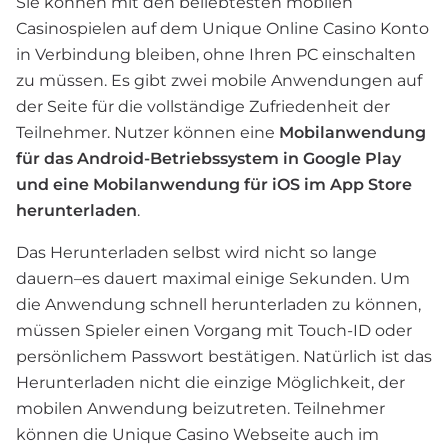
Sie können mit den beliebtesten mobilen
Casinospielen auf dem Unique Online Casino Konto
in Verbindung bleiben, ohne Ihren PC einschalten
zu müssen. Es gibt zwei mobile Anwendungen auf
der Seite für die vollständige Zufriedenheit der
Teilnehmer. Nutzer können eine
Mobilanwendung
für das Android-Betriebssystem in Google Play
und eine Mobilanwendung für iOS im App Store
herunterladen
.
Das Herunterladen selbst wird nicht so lange
dauern–es dauert maximal einige Sekunden. Um
die Anwendung schnell herunterladen zu können,
müssen Spieler einen Vorgang mit Touch-ID oder
persönlichem Passwort bestätigen. Natürlich ist das
Herunterladen nicht die einzige Möglichkeit, der
mobilen Anwendung beizutreten. Teilnehmer
können die Unique Casino Webseite auch im