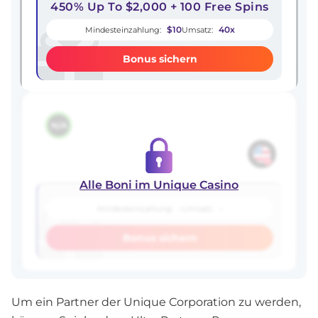
450% Up To $2,000 + 100 Free Spins
$10
40x
Mindesteinzahlung:
Umsatz:
Bonus sichern
N/A
Alle Boni im Unique Casino
-
-
Mindesteinzahlung:
Umsatz:
Bonus sichern
Um ein Partner der Unique Corporation zu werden,