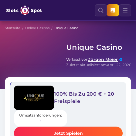
Startseite
Online Casinos
Unique Casino
Unique Casino
Jürgen Meier
Verfasst von
Zuletzt aktualisiert am
April 22, 2026
100% Bis Zu 200 € + 20
Freispiele
Umsatzanforderungen:
-
Jetzt Spielen