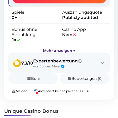
Spiele
Auszahlungsquote
0+
Publicly audited
Bonus ohne
Casino App
Einzahlung
Nein
Ja
Mehr anzeigen +
Expertenbewertung
7.3
/10
von Jürgen Meier
Boni
Bewertungen (0)
Melden
Akzeptiert keine Spieler aus USA
Unique Casino Bonus