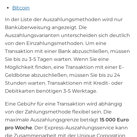
Bitcoin
In der Liste der Auszahlungsmethoden wird nur
Banküberweisung angezeigt. Die
Auszahlungsvarianten unterscheiden sich deutlich
von den Einzahlungsmethoden. Um eine
Transaktion mit einer Bank abzuschließen, müssen
Sie bis zu 3-5 Tagen warten. Wenn Sie eine
Möglichkeit finden, eine Transaktion mit einer E-
Geldbörse abzuschließen, müssen Sie bis zu 24
Stunden warten. Transaktionen mit Kredit- oder
Debitkarten benötigen 3-5 Werktage.
Eine Gebühr für eine Transaktion wird abhängig
von der Zahlungsmethode flexibel sein. Die
maximale Auszahlungsgrenze beträgt
15 000 Euro
pro Woche
. Der Express-Auszahlungsservice kann
die Zusammenarbeit mit der Unique Corporation