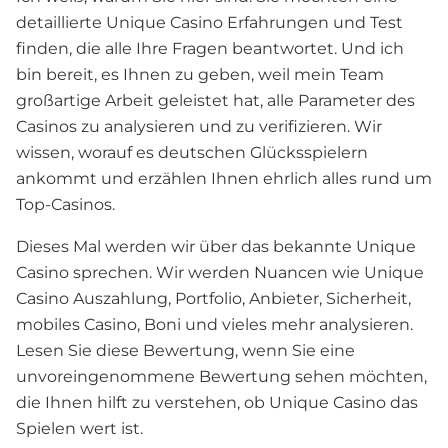
detaillierte Unique Casino Erfahrungen und Test
finden, die alle Ihre Fragen beantwortet. Und ich
bin bereit, es Ihnen zu geben, weil mein Team
großartige Arbeit geleistet hat, alle Parameter des
Casinos zu analysieren und zu verifizieren. Wir
wissen, worauf es deutschen Glücksspielern
ankommt und erzählen Ihnen ehrlich alles rund um
Top-Casinos.
Dieses Mal werden wir über das bekannte Unique
Casino sprechen. Wir werden Nuancen wie Unique
Casino Auszahlung, Portfolio, Anbieter, Sicherheit,
mobiles Casino, Boni und vieles mehr analysieren.
Lesen Sie diese Bewertung, wenn Sie eine
unvoreingenommene Bewertung sehen möchten,
die Ihnen hilft zu verstehen, ob Unique Casino das
Spielen wert ist.