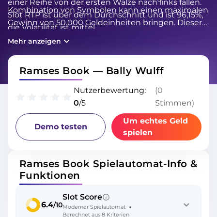
einer Reihe von der ersten Walze nach links fallen.
Kombination von Symbolen kann einen maximalen
Slot RTP ist über dem Durchschnitt und ist 96,15%,
Gewinn von 50.000 Geldeinheiten bringen. Dieser
die Volatilität ist mittel.
Spielautomat hat mehrere ungewöhnliche
Mehr anzeigen
Gamble-Runden und ein Vollpreis-Feature. Sie
müssen kein Geld für Wetten riskieren, denn Sie
Ramses Book — Bally Wulff
können kostenlos spielen.
Nutzerbewertung:
(0
0
/5
Stimmen)
Um echtes Geld
Demo testen
spielen
Ramses Book Spielautomat-Info &
Funktionen
Slot Score
6.4
/10
Moderner Spielautomat
Berechnet aus 8 Kriterien