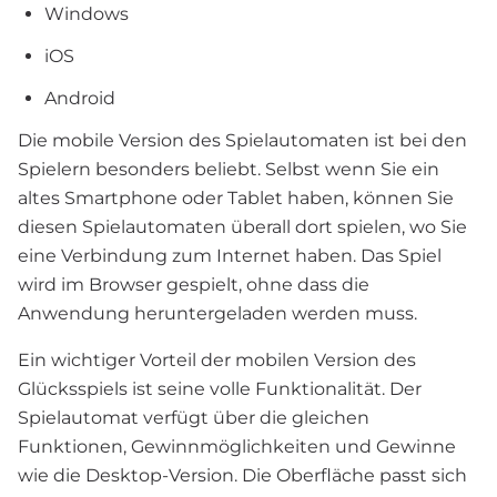
Windows
iOS
Android
Die mobile Version des Spielautomaten ist bei den
Spielern besonders beliebt. Selbst wenn Sie ein
altes Smartphone oder Tablet haben, können Sie
diesen Spielautomaten überall dort spielen, wo Sie
eine Verbindung zum Internet haben. Das Spiel
wird im Browser gespielt, ohne dass die
Anwendung heruntergeladen werden muss.
Ein wichtiger Vorteil der mobilen Version des
Glücksspiels ist seine volle Funktionalität. Der
Spielautomat verfügt über die gleichen
Funktionen, Gewinnmöglichkeiten und Gewinne
wie die Desktop-Version. Die Oberfläche passt sich