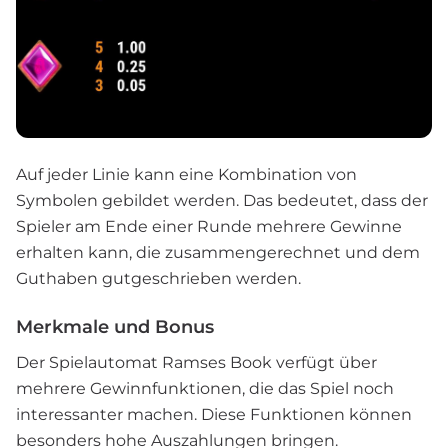
Auf jeder Linie kann eine Kombination von
Symbolen gebildet werden. Das bedeutet, dass der
Spieler am Ende einer Runde mehrere Gewinne
erhalten kann, die zusammengerechnet und dem
Guthaben gutgeschrieben werden.
Merkmale und Bonus
Der Spielautomat Ramses Book verfügt über
mehrere Gewinnfunktionen, die das Spiel noch
interessanter machen. Diese Funktionen können
besonders hohe Auszahlungen bringen.