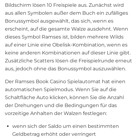
Bildschirm lösen 10 Freispiele aus. Zunächst wird
aus allen Symbolen außer dem Buch ein zufälliges
Bonussymbol ausgewählt, das sich, wenn es
erscheint, auf die gesamte Walze ausdehnt. Wenn
dieses Symbol Ramses ist, bilden mehrere Wilds
auf einer Linie eine Obelisk-Kombination, wenn es
keine anderen Kombinationen auf dieser Linie gibt.
Zusätzliche Scatters lösen die Freispielrunde erneut
aus, jedoch ohne das Bonussymbol auszuwählen.
Der Ramses Book Casino Spielautomat hat einen
automatischen Spielmodus. Wenn Sie auf die
Schaltfläche Auto klicken, können Sie die Anzahl
der Drehungen und die Bedingungen für das
vorzeitige Anhalten der Walzen festlegen:
wenn sich der Saldo um einen bestimmten
Geldbetrag erhöht oder verringert