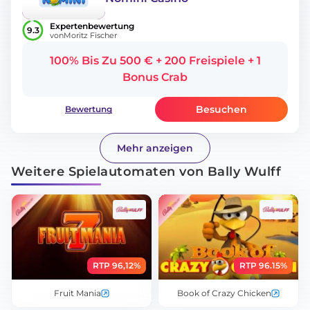
Expertenbewertung
9.3
von
Moritz Fischer
100% Bis Zu 500 € + 200 Freispiele + 1
Bonus Crab
Besuchen
Bewertung
Mehr anzeigen
Weitere Spielautomaten von Bally Wulff
RTP 96,12%
RTP 96.15%
Fruit Mania
Book of Crazy Chicken