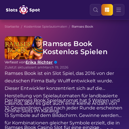
Startseite
Kostenlose Spielautomaten
Ramses Book
Ramses Book
Kostenlos Spielen
Erika Richter
Verfasst von
Zuletzt aktualisiert am
March 19, 2026
Ramses Book ist ein Slot Spiel, das 2016 von der
deutschen Firma Bally Wulff entwickelt wurde.
Dieser Entwickler konzentriert sich auf die
Herstellung von Spielautomaten für landbasierte
Der Ramses Book Spielautomat hat 5 Walzen und
Casinos, aber es gibt auch eine kleine Anzahl von
10 Gewinnlinien, und nach jeder Runde erscheinen
Online-Slots im Katalog.
15 Symbole auf dem Bildschirm. Gewinne werden
für Kombinationen gleicher Symbole erzielt, die in
Ramses Book Casino Slot für eine einzige