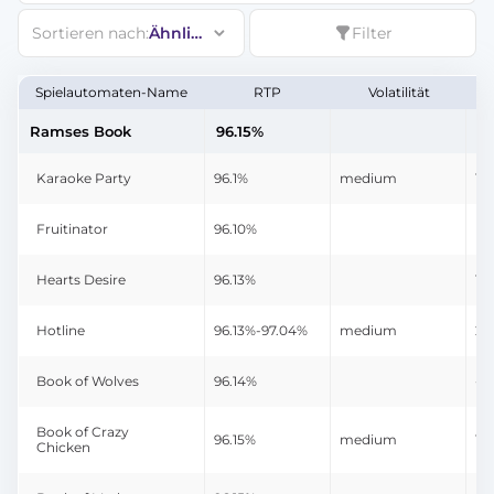
Sortieren nach:
Ähnliche RTP
Filter
Spielautomaten-Name
RTP
Volatilität
Ramses Book
96.15%
-
Karaoke Party
96.1%
medium
10
Fruitinator
96.10%
Ne
Hearts Desire
96.13%
17
Hotline
96.13%-97.04%
medium
2,
Book of Wolves
96.14%
-
Book of Crazy
96.15%
medium
12
Chicken