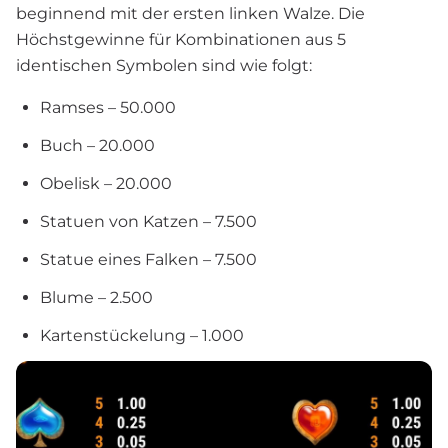
beginnend mit der ersten linken Walze. Die
Höchstgewinne für Kombinationen aus 5
identischen Symbolen sind wie folgt:
Ramses – 50.000
Buch – 20.000
Obelisk – 20.000
Statuen von Katzen – 7.500
Statue eines Falken – 7.500
Blume – 2.500
Kartenstückelung – 1.000