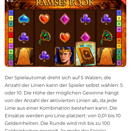
Der Spielautomat dreht sich auf 5 Walzen, die
Anzahl der Linien kann der Spieler selbst wählen: 5
oder 10. Die Höhe der möglichen Gewinne hängt
von der Anzahl der aktivierten Linien ab, da jede
Linie aus einer Kombination bestehen kann. Die
Einsätze werden pro Linie platziert: von 0,01 bis 10
Geldeinheiten. Die Runde wird mit bis zu 100
Geldeinheiten gespielt. Je mehr der Spieler