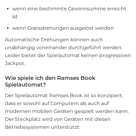
wenn eine bestimmte Gewinnsumme erreicht
ist
wenn Gratisdrehungen ausgelöst werden
Automatische Drehungen können auch
unabhängig voneinander durchgeführt werden.
Leider bietet der Spielautomat keinen progressiven
Jackpot.
Wie spiele ich den Ramses Book
Spielautomat?
Der Spielautomat Ramses Book ist so konzipiert,
dass er sowohl auf Computern als auch auf
modernen mobilen Geräten gespielt werden kann.
Der Steckplatz wird von Geräten mit diesen
Betriebssystemen unterstützt: