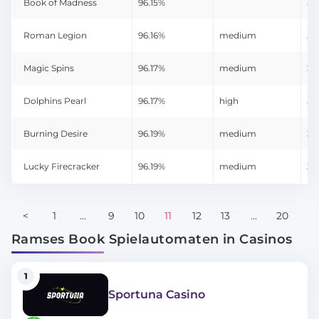
Book of Madness
96.15%
50
Roman Legion
96.16%
medium
50
Magic Spins
96.17%
medium
25
Dolphins Pearl
96.17%
high
50
Burning Desire
96.19%
medium
30
Lucky Firecracker
96.19%
medium
30
<
1
...
9
10
11
12
13
...
20
>
Ramses Book Spielautomaten in Casinos
1
Sportuna Casino