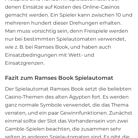
denen Einsätze auf Kosten des Online-Casinos
gemacht werden. Ein Spieler kann zwischen 10 und
mehreren hundert dieser Drehungen erhalten.
Man muss vorsichtig sein, denn Freispiele werden
nur bei bestimmten Spielautomaten verwendet,
wie z. B. bei Ramses Book, und haben auch
Einsatzbedingungen mit Wett- und
Einsatzgrenzen.
Fazit zum Ramses Book Spielautomat
Der Spielautomat Ramses Book setzt die beliebten
Casino-Themen des alten Ägypten fort. Es werden
ganz normale Symbole verwendet, die das Thema
verraten, und ein paar Gewinnfunktionen. Zunächst
einmal sollte der Slot das Vorhandensein von zwei
Gamble-Spielen beachten, die zusammen sehr
selten in anderen Spielautomaten sind. Es gibt die