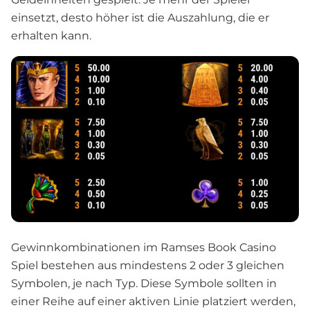
einsetzt, desto höher ist die Auszahlung, die er
erhalten kann.
Gewinnkombinationen im Ramses Book Casino
Spiel bestehen aus mindestens 2 oder 3 gleichen
Symbolen, je nach Typ. Diese Symbole sollten in
einer Reihe auf einer aktiven Linie platziert werden,