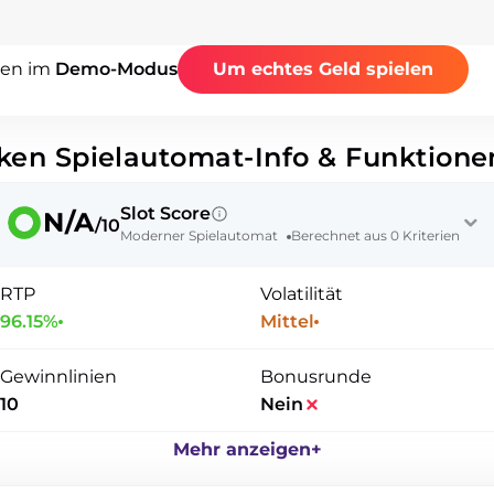
elen im
Demo-Modus
Um echtes Geld spielen
ken Spielautomat-Info & Funktione
Slot Score
N/A
/10
Moderner Spielautomat
Berechnet aus 0 Kriterien
RTP
Volatilität
96.15%
Mittel
Gewinnlinien
Bonusrunde
10
Nein
Mehr anzeigen
+