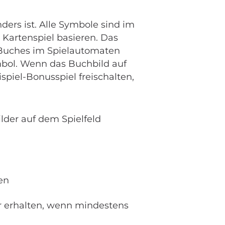
ers ist. Alle Symbole sind im
 Kartenspiel basieren. Das
 Buches im Spielautomaten
ymbol. Wenn das Buchbild auf
piel-Bonusspiel freischalten,
lder auf dem Spielfeld
en
r erhalten, wenn mindestens