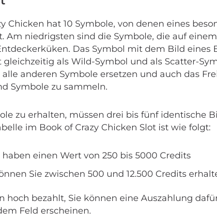
t
y Chicken hat 10 Symbole, von denen eines besond
. Am niedrigsten sind die Symbole, die auf einem
 Entdeckerküken. Das Symbol mit dem Bild eines
t gleichzeitig als Wild-Symbol und als Scatter-S
 alle anderen Symbole ersetzen und auch das Freis
end Symbole zu sammeln.
e zu erhalten, müssen drei bis fünf identische Bi
elle im Book of Crazy Chicken Slot ist wie folgt:
A) haben einen Wert von 250 bis 5000 Credits
önnen Sie zwischen 500 und 12.500 Credits erhalt
 hoch bezahlt, Sie können eine Auszahlung dafü
 dem Feld erscheinen.