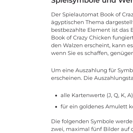
Spielsymbole und Wer
Der Spielautomat Book of Craz
ägyptischen Thema dargestellt
bestbezahlte Element ist das
Book of Crazy Chicken fungier
den Walzen erscheint, kann es
wenn Sie es schaffen, genüg
Um eine Auszahlung für Symbol
erscheinen. Die Auszahlungstab
alle Kartenwerte (J, Q, K, 
für ein goldenes Amulett k
Die folgenden Symbole werden
zwei, maximal fünf Bilder auf