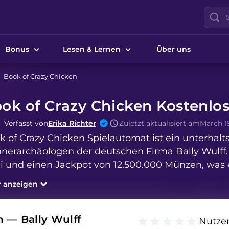
Bonus
Lesen & Lernen
Über uns
Book of Crazy Chicken
ok of Crazy Chicken Kostenlos
Verfasst von
Erika Richter
Zuletzt aktualisiert am
March 1
k of Crazy Chicken Spielautomat ist ein unterhalt
nerarchäologen der deutschen Firma Bally Wulff. D
i und einen Jackpot von 12.500.000 Münzen, was e
 deutschen Markt auslöste. Diejenigen Spieler, d
 anzeigen
lten sich dringend mit diesem ungewöhnlichen Sp
hen.
 — Bally Wulff
Nutze