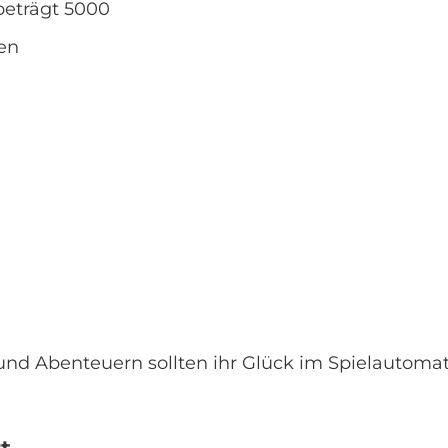
eträgt 5000
en
nd Abenteuern sollten ihr Glück im Spielautoma