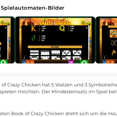
 Spielautomaten-Bilder
 of Crazy Chicken hat 5 Walzen und 3 Symbolreihe
 spielen möchten. Der Mindesteinsatz im Spiel bet
en Book of Crazy Chicken dreht sich um die Haup