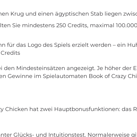
enen Krug und einen ägyptischen Stab liegen zwis
ten Sie mindestens 250 Credits, maximal 100.000 f
 für das Logo des Spiels erzielt werden – ein Hu
Credits
 den Mindesteinsätzen angezeigt. Je höher der Ei
len Gewinne im Spielautomaten Book of Crazy Chi
y Chicken hat zwei Hauptbonusfunktionen: das Ris
nnter Glücks- und Intuitionstest. Normalerweise g