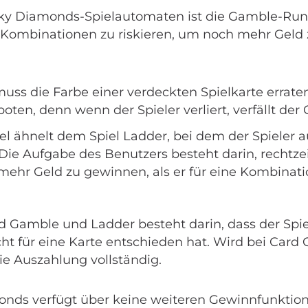
cky Diamonds-Spielautomaten ist die Gamble-Rund
 Kombinationen zu riskieren, um noch mehr Geld z
muss die Farbe einer verdeckten Spielkarte errat
boten, denn wenn der Spieler verliert, verfällt der
l ähnelt dem Spiel Ladder, bei dem der Spieler 
ie Aufgabe des Benutzers besteht darin, rechtzeit
hr Geld zu gewinnen, als er für eine Kombinatio
 Gamble und Ladder besteht darin, dass der Spie
cht für eine Karte entschieden hat. Wird bei Card
die Auszahlung vollständig.
nds verfügt über keine weiteren Gewinnfunktione