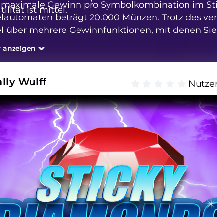
 maximale Gewinn pro Symbolkombination im St
tilität ist mittel.
elautomaten beträgt 20.000 Münzen. Trotz des ver
el über mehrere Gewinnfunktionen, mit denen Sie
öhen können. Sie können den Slot kostenlos und
 anzeigen
lly Wulff
Nutze