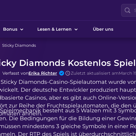
Bonus
Lesen & Lernen
Über uns
Sticky Diamonds
icky Diamonds Kostenlos Spie
Verfasst von
Erika Richter
Zuletzt aktualisiert am
March 1
 Sticky Diamonds-Casino-Spielautomat wurde vo
wickelt. Der deutsche Entwickler produziert haupts
dbasierte Casinos, aber es gibt auch Online-Versi
ört zur Reihe der Fruchtspielautomaten, die den
 Spielmechanik besteht aus 5 Walzen mit 3 Symbol
omaten ähneln.
ien. Die Bedingungen für die Bildung einer Gewi
 müssen mindestens 3 gleiche Symbole in einer Re
meln. Der RTP des Spiels ist überdurchschnittlich