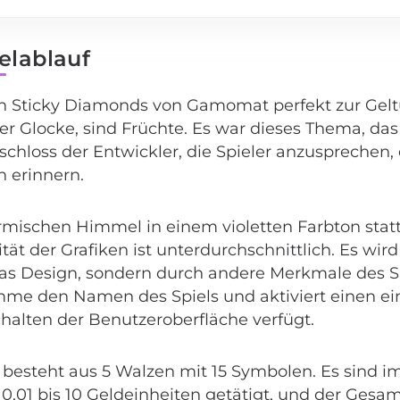
elablauf
 Sticky Diamonds von Gamomat perfekt zur Geltu
er Glocke, sind Früchte. Es war dieses Thema, das
schloss der Entwickler, die Spieler anzusprechen, 
 erinnern.
ürmischen Himmel in einem violetten Farbton stat
ität der Grafiken ist unterdurchschnittlich. Es wir
 das Design, sondern durch andere Merkmale des S
imme den Namen des Spiels und aktiviert einen ei
halten der Benutzeroberfläche verfügt.
besteht aus 5 Walzen mit 15 Symbolen. Es sind imm
 0,01 bis 10 Geldeinheiten getätigt, und der Gesa