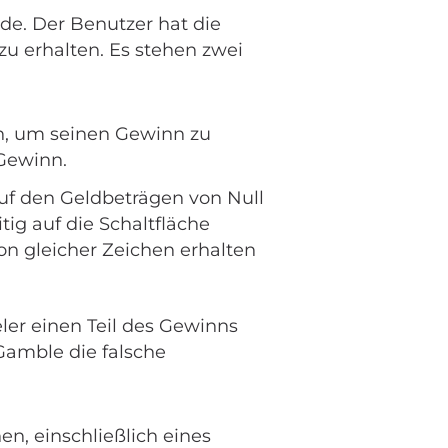
e. Der Benutzer hat die
u erhalten. Es stehen zwei
en, um seinen Gewinn zu
 Gewinn.
auf den Geldbeträgen von Null
ig auf die Schaltfläche
n gleicher Zeichen erhalten
ler einen Teil des Gewinns
 Gamble die falsche
n, einschließlich eines