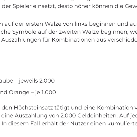
 der Spieler einsetzt, desto höher können die Gew
uf der ersten Walze von links beginnen und aus
lche Symbole auf der zweiten Walze beginnen, we
n Auszahlungen für Kombinationen aus verschied
ube – jeweils 2.000
und Orange – je 1.000
l den Höchsteinsatz tätigt und eine Kombination
 eine Auszahlung von 2.000 Geldeinheiten. Auf jed
In diesem Fall erhält der Nutzer einen kumuliert