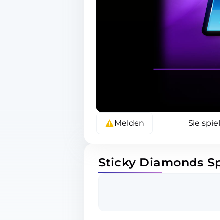
Melden
Sie spi
Sticky Diamonds Sp