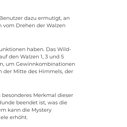
Benutzer dazu ermutigt, an
ch vom Drehen der Walzen
 Funktionen haben. Das Wild-
 auf den Walzen 1, 3 und 5
ehlen, um Gewinnkombinationen
in der Mitte des Himmels, der
Ein besonderes Merkmal dieser
 Runde beendet ist, was die
em kann die Mystery
ele erhöht.