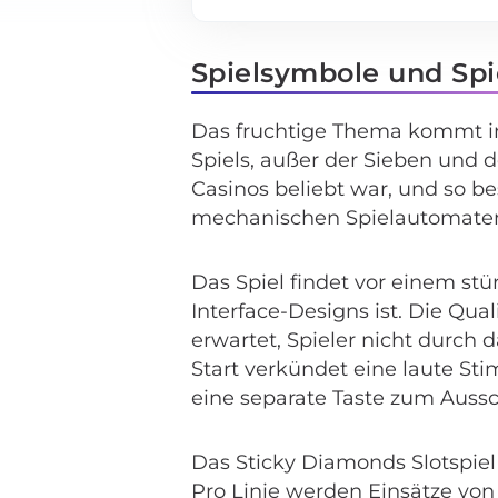
Spielsymbole und Spi
Das fruchtige Thema kommt in
Spiels, außer der Sieben und d
Casinos beliebt war, und so be
mechanischen Spielautomaten
Das Spiel findet vor einem st
Interface-Designs ist. Die Qual
erwartet, Spieler nicht durch
Start verkündet eine laute St
eine separate Taste zum Aussc
Das Sticky Diamonds Slotspiel 
Pro Linie werden Einsätze von