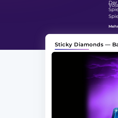
Der
Vola
Spi
Spi
erh
Mehr
Sticky Diamonds — Ba