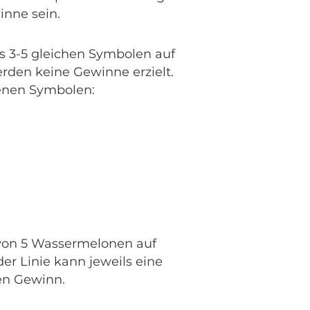
inne sein.
 3-5 gleichen Symbolen auf
rden keine Gewinne erzielt.
enen Symbolen:
 von 5 Wassermelonen auf
er Linie kann jeweils eine
en Gewinn.