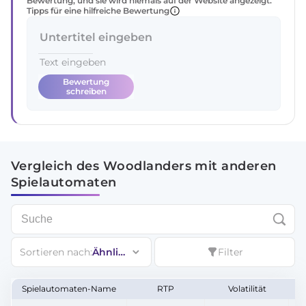
Bewertung, und sie wird niemals auf der Website angezeigt.
Tipps für eine hilfreiche Bewertung
Bewertung
schreiben
Vergleich des Woodlanders mit anderen
Spielautomaten
Sortieren nach:
Ähnliche RTP
Filter
Spielautomaten-Name
RTP
Volatilität