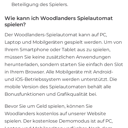
Beteiligung des Spielers.
Wie kann ich Woodlanders Spielautomat
spielen?
Der Woodlanders-Spielautomat kann auf PC,
Laptop und Mobilgeräten gespielt werden. Um von
Ihrem Smartphone oder Tablet aus zu spielen,
müssen Sie keine zusätzlichen Anwendungen
herunterladen, sondern starten Sie einfach den Slot
in Ihrem Browser. Alle Mobilgeräte mit Android-
und iOS-Betriebssystem werden unterstützt. Die
mobile Version des Spielautomaten behält alle
Bonusfunktionen und Grafikqualität bei.
Bevor Sie um Geld spielen, können Sie
Woodlanders kostenlos auf unserer Website
spielen. Der kostenlose Demomodus ist auf PC,