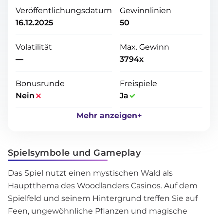
Veröffentlichungsdatum
Gewinnlinien
16.12.2025
50
Volatilität
Max. Gewinn
Video Slots
,
...
Mehr anzeigen
—
3794x
Bonusrunde
Freispiele
Nein
Ja
Mehr anzeigen
+
Spielsymbole und Gameplay
Das Spiel nutzt einen mystischen Wald als
Hauptthema des Woodlanders Casinos. Auf dem
Spielfeld und seinem Hintergrund treffen Sie auf
Feen, ungewöhnliche Pflanzen und magische