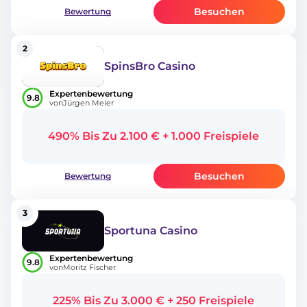
Besuchen
Bewertung
2
SpinsBro Casino
Expertenbewertung
9.8
von
Jürgen Meier
490% Bis Zu 2.100 € + 1.000 Freispiele
Besuchen
Bewertung
3
Sportuna Casino
Expertenbewertung
9.8
von
Moritz Fischer
225% Bis Zu 3.000 € + 250 Freispiele