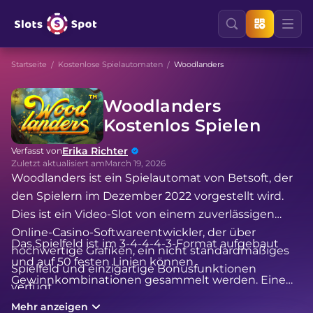
Startseite
Kostenlose Spielautomaten
Woodlanders
Woodlanders
Kostenlos Spielen
Erika Richter
Verfasst von
Zuletzt aktualisiert am
March 19, 2026
Woodlanders ist ein Spielautomat von Betsoft, der
den Spielern im Dezember 2022 vorgestellt wird.
Dies ist ein Video-Slot von einem zuverlässigen
Online-Casino-Softwareentwickler, der über
Das Spielfeld ist im 3-4-4-4-3-Format aufgebaut
hochwertige Grafiken, ein nicht standardmäßiges
und auf 50 festen Linien können
Spielfeld und einzigartige Bonusfunktionen
Gewinnkombinationen gesammelt werden. Eine
verfügt.
hohe Volatilität und ein RTP von 96,06 % weisen auf
Mehr anzeigen