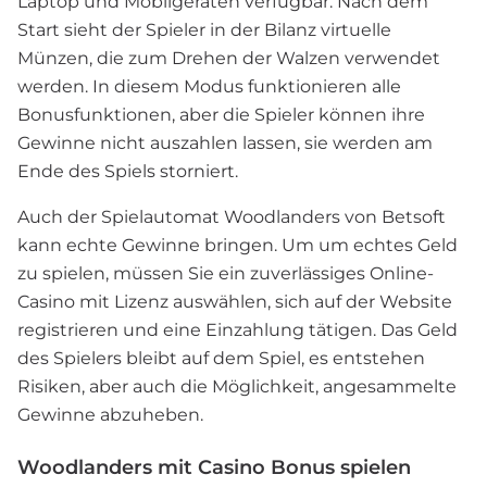
Laptop und Mobilgeräten verfügbar. Nach dem
Start sieht der Spieler in der Bilanz virtuelle
Münzen, die zum Drehen der Walzen verwendet
werden. In diesem Modus funktionieren alle
Bonusfunktionen, aber die Spieler können ihre
Gewinne nicht auszahlen lassen, sie werden am
Ende des Spiels storniert.
Auch der Spielautomat Woodlanders von Betsoft
kann echte Gewinne bringen. Um um echtes Geld
zu spielen, müssen Sie ein zuverlässiges Online-
Casino mit Lizenz auswählen, sich auf der Website
registrieren und eine Einzahlung tätigen. Das Geld
des Spielers bleibt auf dem Spiel, es entstehen
Risiken, aber auch die Möglichkeit, angesammelte
Gewinne abzuheben.
Woodlanders mit Casino Bonus spielen