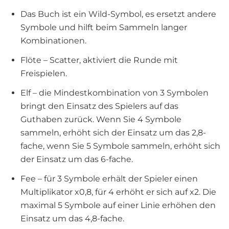
Das Buch ist ein Wild-Symbol, es ersetzt andere
Symbole und hilft beim Sammeln langer
Kombinationen.
Flöte – Scatter, aktiviert die Runde mit
Freispielen.
Elf – die Mindestkombination von 3 Symbolen
bringt den Einsatz des Spielers auf das
Guthaben zurück. Wenn Sie 4 Symbole
sammeln, erhöht sich der Einsatz um das 2,8-
fache, wenn Sie 5 Symbole sammeln, erhöht sich
der Einsatz um das 6-fache.
Fee – für 3 Symbole erhält der Spieler einen
Multiplikator x0,8, für 4 erhöht er sich auf x2. Die
maximal 5 Symbole auf einer Linie erhöhen den
Einsatz um das 4,8-fache.