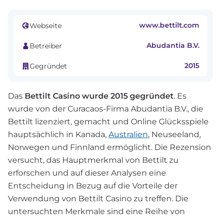
www.bettilt.com
Webseite
Abudantia B.V.
Betreiber
2015
Gegründet
Das
Bettilt Casino wurde 2015 gegründet
. Es
wurde von der Curacaos-Firma Abudantia B.V., die
Bettilt lizenziert, gemacht und Online Glücksspiele
hauptsächlich in Kanada,
Australien
, Neuseeland,
Norwegen und Finnland ermöglicht. Die Rezension
versucht, das Hauptmerkmal von Bettilt zu
erforschen und auf dieser Analysen eine
Entscheidung in Bezug auf die Vorteile der
Verwendung von Bettilt Casino zu treffen. Die
untersuchten Merkmale sind eine Reihe von