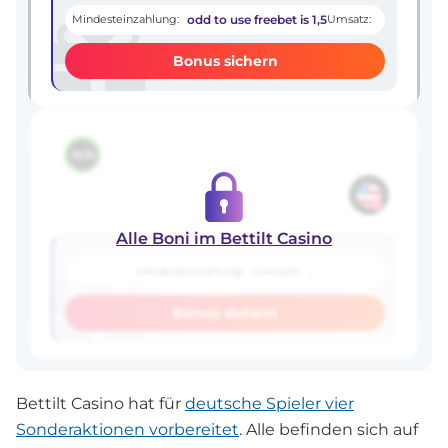
odd to use freebet is 1,5
Mindesteinzahlung:
Umsatz:
Bonus sichern
N/A
Alle Boni im Bettilt Casino
-
-
Mindesteinzahlung:
Umsatz:
Bonus sichern
Bettilt Casino hat für
deutsche Spieler vier
Sonderaktionen vorbereitet
. Alle befinden sich auf