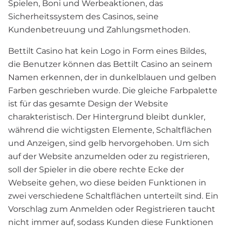
Spielen, Boni und Werbeaktionen, das
Sicherheitssystem des Casinos, seine
Kundenbetreuung und Zahlungsmethoden.
Bettilt Casino hat kein Logo in Form eines Bildes,
die Benutzer können das Bettilt Casino an seinem
Namen erkennen, der in dunkelblauen und gelben
Farben geschrieben wurde. Die gleiche Farbpalette
ist für das gesamte Design der Website
charakteristisch. Der Hintergrund bleibt dunkler,
während die wichtigsten Elemente, Schaltflächen
und Anzeigen, sind gelb hervorgehoben. Um sich
auf der Website anzumelden oder zu registrieren,
soll der Spieler in die obere rechte Ecke der
Webseite gehen, wo diese beiden Funktionen in
zwei verschiedene Schaltflächen unterteilt sind. Ein
Vorschlag zum Anmelden oder Registrieren taucht
nicht immer auf, sodass Kunden diese Funktionen