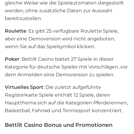
gleiche Weise wie die Spielautomaten dargestellt
werden, ohne zusätzliche Daten zur Auswahl
bereitzustellen.
Roulette
: Es gibt 25 verfügbare Roulette Spiele,
aber eine Demoversion wird nicht angeboten,
wenn Sie auf das Spielsymbol klicken.
Poker
: Bettilt Casino bietet 27 Spiele in dieser
Kategorie für deutsche Spieler mit Vorschlägen, vor
dem Anmelden eine Demoversion zu spielen.
Virtuelles Sport
: Die zuletzt aufgeführte
Registerkarte Spiele enthält 12 Spiele, deren
Hauptthema sich auf die Kategorien Pferderennen,
Basketball, Fahrrad und Tennissport konzentriert.
Bettilt Casino Bonus und Promotionen