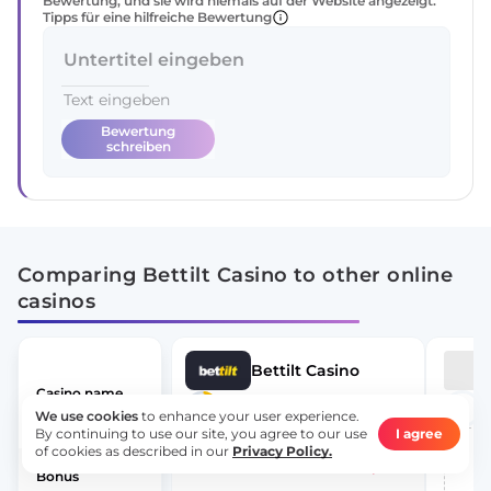
Bewertung, und sie wird niemals auf der Website angezeigt.
Tipps für eine hilfreiche Bewertung
Bewertung
schreiben
Comparing Bettilt Casino to other online
casinos
Bettilt Casino
Casino name
E
8
Expertenbewertung
0
We use cookies
to enhance your user experience.
e
By continuing to use our site, you agree to our use
I agree
of cookies as described in our
Privacy Policy.
100% Bis Zu 500 € + 30 Freispiele
Bonus