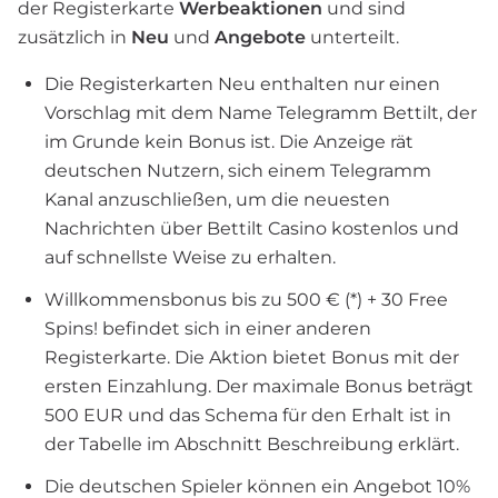
der Registerkarte
Werbeaktionen
und sind
zusätzlich in
Neu
und
Angebote
unterteilt.
Die Registerkarten Neu enthalten nur einen
Vorschlag mit dem Name Telegramm Bettilt, der
im Grunde kein Bonus ist. Die Anzeige rät
deutschen Nutzern, sich einem Telegramm
Kanal anzuschließen, um die neuesten
Nachrichten über Bettilt Casino kostenlos und
auf schnellste Weise zu erhalten.
Willkommensbonus bis zu 500 € (*) + 30 Free
Spins! befindet sich in einer anderen
Registerkarte. Die Aktion bietet Bonus mit der
ersten Einzahlung. Der maximale Bonus beträgt
500 EUR und das Schema für den Erhalt ist in
der Tabelle im Abschnitt Beschreibung erklärt.
Die deutschen Spieler können ein Angebot 10%