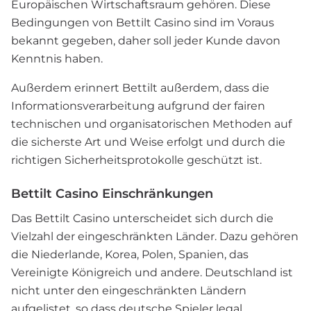
Europäischen Wirtschaftsraum gehören. Diese
Bedingungen von Bettilt Casino sind im Voraus
bekannt gegeben, daher soll jeder Kunde davon
Kenntnis haben.
Außerdem erinnert Bettilt außerdem, dass die
Informationsverarbeitung aufgrund der fairen
technischen und organisatorischen Methoden auf
die sicherste Art und Weise erfolgt und durch die
richtigen Sicherheitsprotokolle geschützt ist.
Bettilt Casino Einschränkungen
Das Bettilt Casino unterscheidet sich durch die
Vielzahl der eingeschränkten Länder. Dazu gehören
die Niederlande, Korea, Polen, Spanien, das
Vereinigte Königreich und andere. Deutschland ist
nicht unter den eingeschränkten Ländern
aufgelistet, so dass deutsche Spieler legal