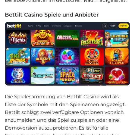
beliebte Anbieter im deutschen Raum aufgelistet.
Bettilt Casino Spiele und Anbieter
Die Spielesammlung von Bettilt Casino wird als
Liste der Symbole mit den Spielnamen angezeigt.
Bettilt schlägt zwei verfügbare Optionen vor: sich
anzumelden und das Spiel zu spielen oder eine
Demoversion auszuprobieren. Es ist für alle