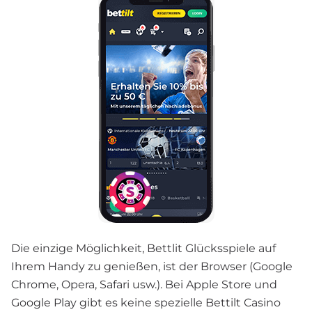
Die einzige Möglichkeit, Bettlit Glücksspiele auf
Ihrem Handy zu genießen, ist der Browser (Google
Chrome, Opera, Safari usw.). Bei Apple Store und
Google Play gibt es keine spezielle Bettilt Casino