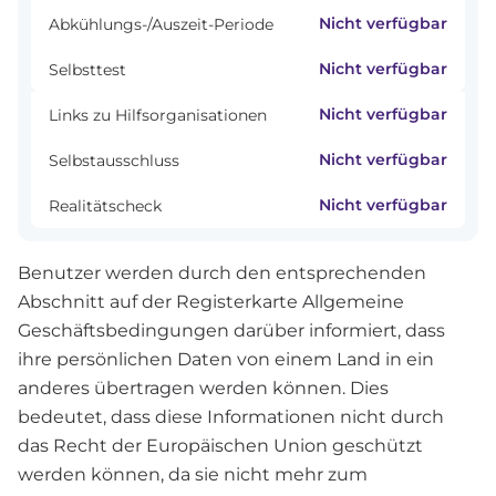
Nicht verfügbar
Abkühlungs-/Auszeit-Periode
Nicht verfügbar
Selbsttest
Nicht verfügbar
Links zu Hilfsorganisationen
Nicht verfügbar
Selbstausschluss
Nicht verfügbar
Realitätscheck
Benutzer werden durch den entsprechenden
Abschnitt auf der Registerkarte Allgemeine
Geschäftsbedingungen darüber informiert, dass
ihre persönlichen Daten von einem Land in ein
anderes übertragen werden können. Dies
bedeutet, dass diese Informationen nicht durch
das Recht der Europäischen Union geschützt
werden können, da sie nicht mehr zum