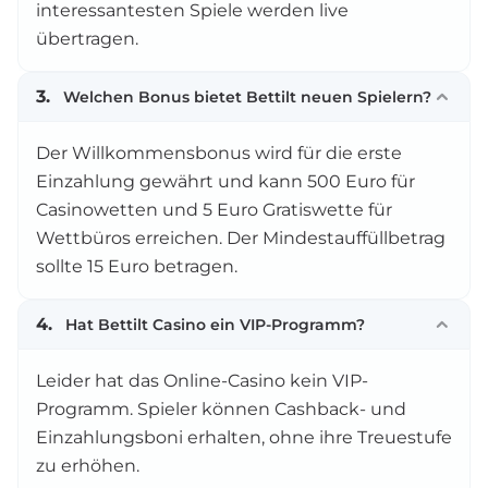
interessantesten Spiele werden live
übertragen.
3.
Welchen Bonus bietet Bettilt neuen Spielern?
Der Willkommensbonus wird für die erste
Einzahlung gewährt und kann 500 Euro für
Casinowetten und 5 Euro Gratiswette für
Wettbüros erreichen. Der Mindestauffüllbetrag
sollte 15 Euro betragen.
4.
Hat Bettilt Casino ein VIP-Programm?
Leider hat das Online-Casino kein VIP-
Programm. Spieler können Cashback- und
Einzahlungsboni erhalten, ohne ihre Treuestufe
zu erhöhen.