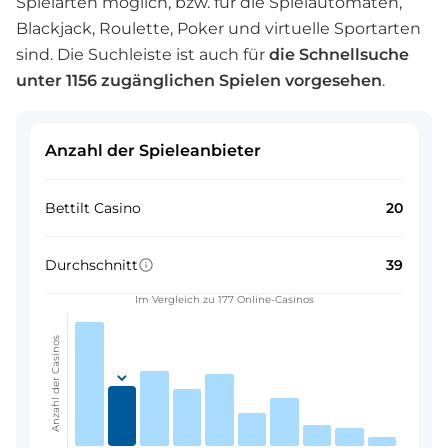
Spielarten möglich, bzw. für die Spielautomaten,
Blackjack, Roulette, Poker und virtuelle Sportarten
sind. Die Suchleiste ist auch für
die Schnellsuche
unter 1156 zugänglichen Spielen vorgesehen
.
Anzahl der Spieleanbieter
Bettilt Casino
20
Durchschnitt
39
Im Vergleich zu 177 Online-Casinos
Anzahl der Casinos