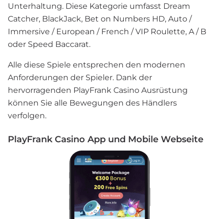
Unterhaltung. Diese Kategorie umfasst Dream
Catcher, BlackJack, Bet on Numbers HD, Auto /
Immersive / European / French / VIP Roulette, A / B
oder Speed Baccarat.
Alle diese Spiele entsprechen den modernen
Anforderungen der Spieler. Dank der
hervorragenden PlayFrank Casino Ausrüstung
können Sie alle Bewegungen des Händlers
verfolgen.
PlayFrank Casino App und Mobile Webseite