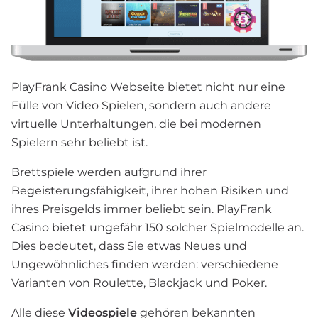
PlayFrank Casino Webseite bietet nicht nur eine
Fülle von Video Spielen, sondern auch andere
virtuelle Unterhaltungen, die bei modernen
Spielern sehr beliebt ist.
Brettspiele werden aufgrund ihrer
Begeisterungsfähigkeit, ihrer hohen Risiken und
ihres Preisgelds immer beliebt sein. PlayFrank
Casino bietet ungefähr 150 solcher Spielmodelle an.
Dies bedeutet, dass Sie etwas Neues und
Ungewöhnliches finden werden: verschiedene
Varianten von Roulette, Blackjack und Poker.
Alle diese
Videospiele
gehören bekannten