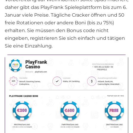
daher gibt das PlayFrank Spieleplattform bis zum 6.
Januar viele Preise. Tägliche Cracker öffnen und 50
freie Rotationen oder andere Boni (bis zu 75%)
erhalten. Sie müssen den Bonus code nicht
eingeben, registrieren Sie sich einfach und tätigen
Sie eine Einzahlung.