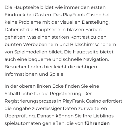
Die Hauptseite bildet wie immer den ersten
Eindruck bei Gästen. Das PlayFrank Casino hat
keine Probleme mit der visuellen Darstellung.
Daher ist die Hauptseite in blassen Farben
gehalten, was einen starken Kontrast zu den
bunten Werbebannern und Bildschirmschonern
von Spielmodellen bildet. Die Hauptseite bietet
auch eine bequeme und schnelle Navigation.
Besucher finden hier leicht die richtigen
Informationen und Spiele.
In der oberen linken Ecke finden Sie eine
Schaltfläche für die Registrierung. Der
Registrierungsprozess in PlayFrank Casino erfordert
die Angabe zuverlässiger Daten zur weiteren
Überprüfung. Danach können Sie Ihre Lieblings
spielautomaten genießen, die von
führenden