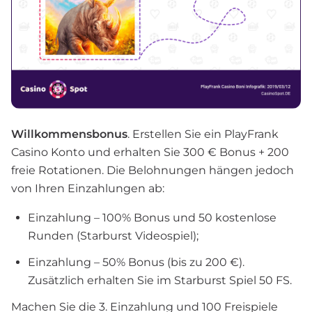
Willkommensbonus
. Erstellen Sie ein PlayFrank
Casino Konto und erhalten Sie 300 € Bonus + 200
freie Rotationen. Die Belohnungen hängen jedoch
von Ihren Einzahlungen ab:
Einzahlung – 100% Bonus und 50 kostenlose
Runden (Starburst Videospiel);
Einzahlung – 50% Bonus (bis zu 200 €).
Zusätzlich erhalten Sie im Starburst Spiel 50 FS.
Machen Sie die 3. Einzahlung und 100 Freispiele