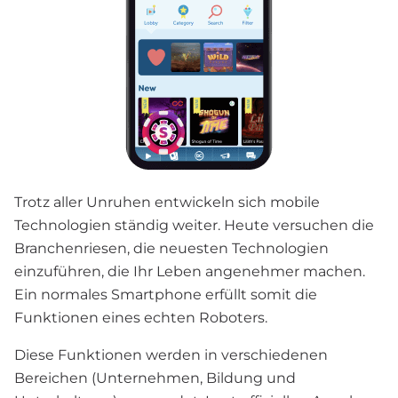
Trotz aller Unruhen entwickeln sich mobile
Technologien ständig weiter. Heute versuchen die
Branchenriesen, die neuesten Technologien
einzuführen, die Ihr Leben angenehmer machen.
Ein normales Smartphone erfüllt somit die
Funktionen eines echten Roboters.
Diese Funktionen werden in verschiedenen
Bereichen (Unternehmen, Bildung und