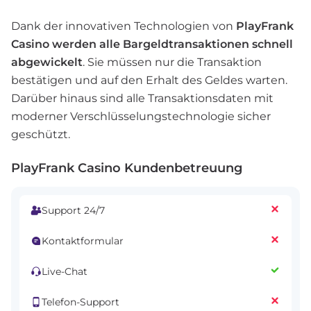
Dank der innovativen Technologien von
PlayFrank
Casino werden alle Bargeldtransaktionen schnell
abgewickelt
. Sie müssen nur die Transaktion
bestätigen und auf den Erhalt des Geldes warten.
Darüber hinaus sind alle Transaktionsdaten mit
moderner Verschlüsselungstechnologie sicher
geschützt.
PlayFrank Casino Kundenbetreuung
Support 24/7
Kontaktformular
Live-Chat
Telefon-Support