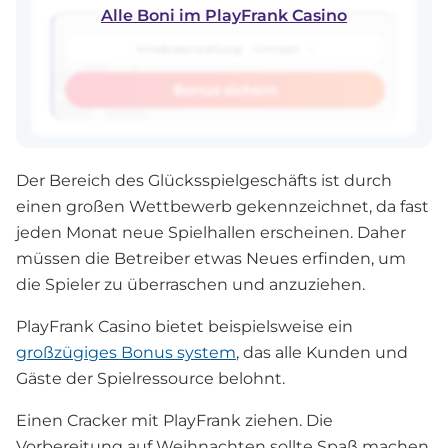
Alle Boni im PlayFrank Casino
-
-
Mindesteinzahlung:
Umsatz:
Bonus sichern
Der Bereich des Glücksspielgeschäfts ist durch
einen großen Wettbewerb gekennzeichnet, da fast
jeden Monat neue Spielhallen erscheinen. Daher
müssen die Betreiber etwas Neues erfinden, um
die Spieler zu überraschen und anzuziehen.
PlayFrank Casino bietet beispielsweise ein
großzügiges Bonus system
, das alle Kunden und
Gäste der Spielressource belohnt.
Einen Cracker mit PlayFrank ziehen. Die
Vorbereitung auf Weihnachten sollte Spaß machen,