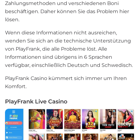
Zahlungsmethoden und verschiedenen Boni
beschäftigen. Daher können Sie das Problem hier
lösen.
Wenn diese Informationen nicht ausreichen,
wenden Sie sich an die technische Unterstützung
von PlayFrank, die alle Probleme löst. Alle
Informationen sind übrigens in 6 Sprachen
verfügbar, einschließlich Deutsch und Schwedisch.
PlayFrank Casino kümmert sich immer um Ihren
Komfort.
PlayFrank Live Casino