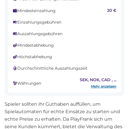
20 €
Mindesteinzahlung
Einzahlungsgebühren
Auszahlungsgebühren
Mindestabhebung
Höchstabhebung
Durchschnittliche Auszahlungszeit
SEK, NOK, CAD
,
...
Währungen
Mehr anzeigen
Spieler sollten ihr Guthaben auffüllen, um
Spielautomaten für echte Einsätze zu starten und
echte Preise zu erhalten. Da PlayFrank sich um
seine Kunden kümmert, bietet die Verwaltung des