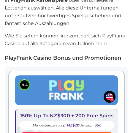
in
PlayFrank Kartenspiele
oder verschiedene
Lotterien auswählen. Alle diese Unterhaltungen
unterstützen hochwertiges Spielgeschehen und
fantastische Auszahlungen.
Wie Sie sehen können, konzentriert sich PlayFrank
Casino auf alle Kategorien von Teilnehmern.
PlayFrank Casino Bonus und Promotionen
9.4
150% Up To NZ$300 + 200 Free Spins
NZ$20
35x
Mindesteinzahlung:
Umsatz: