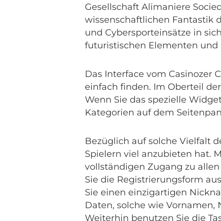
Gesellschaft Alimaniere Socied
wissenschaftlichen Fantastik d
und Cybersporteinsätze in sich
futuristischen Elementen und 
Das Interface vom Casinozer C
einfach finden. Im Oberteil de
Wenn Sie das spezielle Widget
Kategorien auf dem Seitenpanel
Bezüglich auf solche Vielfalt d
Spielern viel anzubieten hat.
vollständigen Zugang zu allen
Sie die Registrierungsform aus
Sie einen einzigartigen Nickn
Daten, solche wie Vornamen
Weiterhin benutzen Sie die Tas