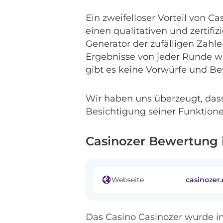
Ein zweifelloser Vorteil von C
einen qualitativen und zertifiz
Generator der zufälligen Zahl
Ergebnisse von jeder Runde we
gibt es keine Vorwürfe und 
Wir haben uns überzeugt, dass
Besichtigung seiner Funktione
Casinozer Bewertung 
casinozer
Webseite
Das Casino Casinozer wurde im