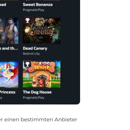
er einen bestimmten Anbieter