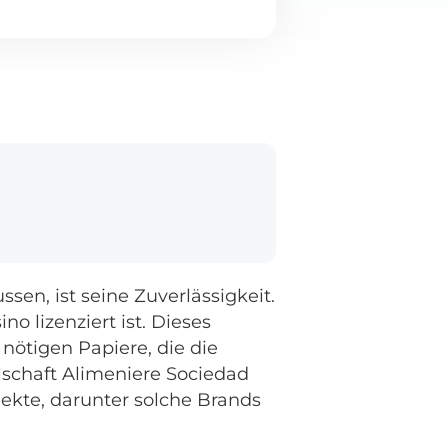
sen, ist seine Zuverlässigkeit.
o lizenziert ist. Dieses
 nötigen Papiere, die die
lschaft Alimeniere Sociedad
ekte, darunter solche Brands