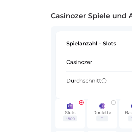
Casinozer Spiele und 
Spielanzahl – Slots
Casinozer
Durchschnitt
Slots
Roulette
Bac
4800
11