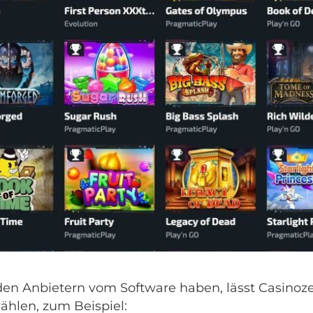
 den Anbietern vom Software haben, lässt Casinoz
len, zum Beispiel: