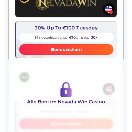
30% Up To €100 Tuesday
€10
30x
Mindesteinzahlung:
Umsatz:
Bonus sichern
N/A
Alle Boni im Nevada Win Casino
-
-
Mindesteinzahlung:
Umsatz:
Bonus sichern