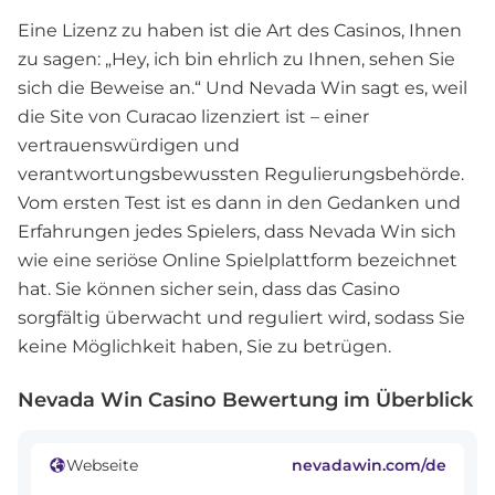
Eine Lizenz zu haben ist die Art des Casinos, Ihnen
zu sagen: „Hey, ich bin ehrlich zu Ihnen, sehen Sie
sich die Beweise an.“ Und Nevada Win sagt es, weil
die Site von Curacao lizenziert ist – einer
vertrauenswürdigen und
verantwortungsbewussten Regulierungsbehörde.
Vom ersten Test ist es dann in den Gedanken und
Erfahrungen jedes Spielers, dass Nevada Win sich
wie eine seriöse Online Spielplattform bezeichnet
hat. Sie können sicher sein, dass das Casino
sorgfältig überwacht und reguliert wird, sodass Sie
keine Möglichkeit haben, Sie zu betrügen.
Nevada Win Casino Bewertung im Überblick
nevadawin.com/de
Webseite