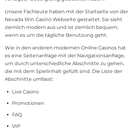
Unsere Fachleute haben mit der Startseite von der
Nevada Win Casino Webseite gestartet. Sie sieht
ziemlich modern aus und ist ziemlich bequem,
wenn es um die tägliche Benutzung geht.
Wie in den anderen modernen Online Casinos hat
es eine Seitenanfrage mit der Navigationsanfrage,
um durch unterschiedliche Abschnitte zu gehen,
die mit dem Spielinhalt gefüllt sind. Die Liste der
Abschnitte umfasst:
Live Casino
Promotionen
FAQ
VIP