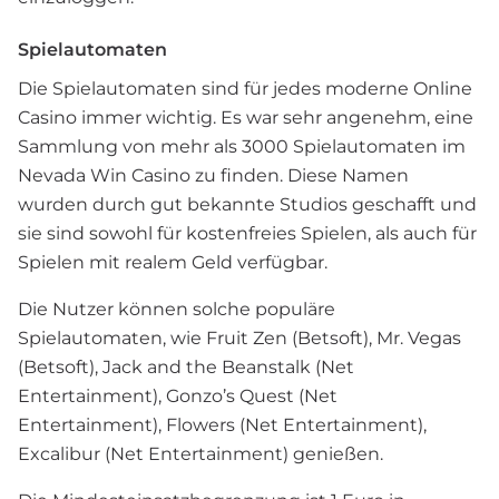
Spielautomaten
Die Spielautomaten sind für jedes moderne Online
Casino immer wichtig. Es war sehr angenehm, eine
Sammlung von mehr als 3000 Spielautomaten im
Nevada Win Casino zu finden. Diese Namen
wurden durch gut bekannte Studios geschafft und
sie sind sowohl für kostenfreies Spielen, als auch für
Spielen mit realem Geld verfügbar.
Die Nutzer können solche populäre
Spielautomaten, wie Fruit Zen (Betsoft), Mr. Vegas
(Betsoft), Jack and the Beanstalk (Net
Entertainment), Gonzo’s Quest (Net
Entertainment), Flowers (Net Entertainment),
Excalibur (Net Entertainment) genießen.