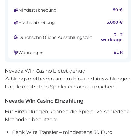
50 €
Mindestabhebung
5.000 €
Höchstabhebung
0 - 2
Durchschnittliche Auszahlungszeit
werktage
EUR
Währungen
Nevada Win Casino bietet genug
Zahlungsmethoden an, um Ein- und Auszahlungen
für alle deutschen Spieler einfach zu machen.
Nevada Win Casino Einzahlung
Für Einzahlungen können die Spieler verschiedene
Methoden benutzen:
Bank Wire Transfer – mindestens 50 Euro