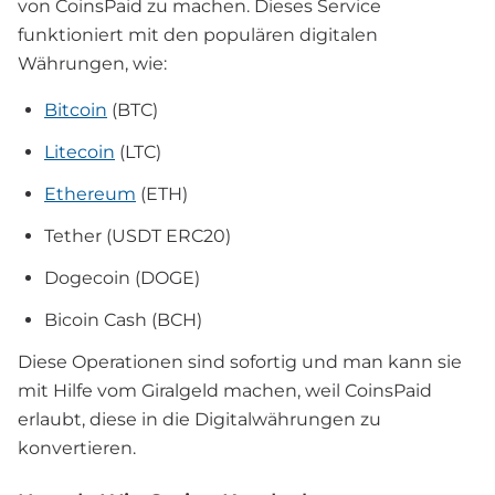
von CoinsPaid zu machen. Dieses Service
funktioniert mit den populären digitalen
Währungen, wie:
Bitcoin
(BTC)
Litecoin
(LTC)
Ethereum
(ETH)
Tether (USDT ERC20)
Dogecoin (DOGE)
Bicoin Cash (BCH)
Diese Operationen sind sofortig und man kann sie
mit Hilfe vom Giralgeld machen, weil CoinsPaid
erlaubt, diese in die Digitalwährungen zu
konvertieren.