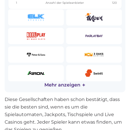
1
Anzahl der Spieleanbieter
120
Mehr anzeigen
Diese Gesellschaften haben schon bestätigt, dass
sie die besten sind, wenn es um die
Spielautomaten, Jackpots, Tischspiele und Live
Casinos geht. Jeder Spieler kann etwas finden, um
das Spielen zu genießen.