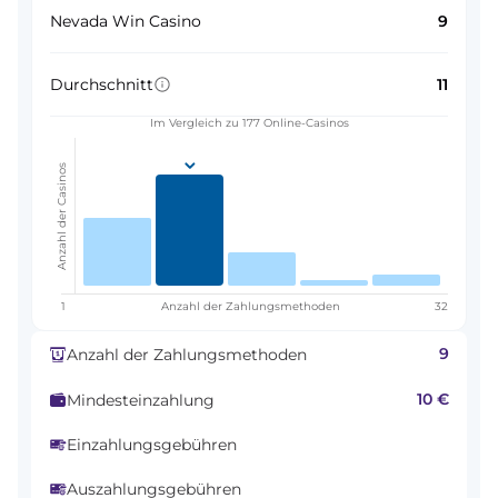
Nevada Win Casino
9
Durchschnitt
11
Im Vergleich zu 177 Online-Casinos
Anzahl der Casinos
1
Anzahl der Zahlungsmethoden
32
9
Anzahl der Zahlungsmethoden
10 €
Mindesteinzahlung
Einzahlungsgebühren
Auszahlungsgebühren