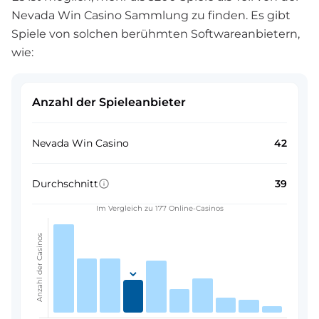
Nevada Win Casino Sammlung zu finden. Es gibt
Spiele von solchen berühmten Softwareanbietern,
wie:
Anzahl der Spieleanbieter
Nevada Win Casino
42
Durchschnitt
39
Im Vergleich zu 177 Online-Casinos
Anzahl der Casinos