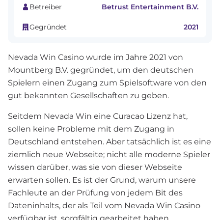
Betrust Entertainment B.V.
Betreiber
2021
Gegründet
Nevada Win Casino wurde im Jahre 2021 von
Mountberg B.V. gegründet, um den deutschen
Spielern einen Zugang zum Spielsoftware von den
gut bekannten Gesellschaften zu geben.
Seitdem Nevada Win eine Curacao Lizenz hat,
sollen keine Probleme mit dem Zugang in
Deutschland entstehen. Aber tatsächlich ist es eine
ziemlich neue Webseite; nicht alle moderne Spieler
wissen darüber, was sie von dieser Webseite
erwarten sollen. Es ist der Grund, warum unsere
Fachleute an der Prüfung von jedem Bit des
Dateninhalts, der als Teil vom Nevada Win Casino
verfügbar ist, sorgfältig gearbeitet haben.