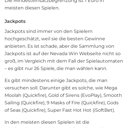
Die Mindesteinsatzbegrenzung ist 1 Euro in
meisten diesen Spielen.
Jackpots
Jackpots sind immer von den Spielern
hochgeschätzt, weil sie die besten Gewinne
anbieten. Es ist schade, aber die Sammlung von
Jackpots ist auf der Nevada Win Webseite nicht so
groß, im Vergleich mit dem Fall der Spielautomaten
– es gibt nur 26 Spiele, die man wählen kann.
Es gibt mindestens einige Jackpots, die man
versuchen soll. Darunter gibt es solche, wie Mega
Moolah (Quickfire), Gold of Sirens (EvoPlay), Smooth
Sailing (Quickfire), 9 Masks of Fire (Quickfire), Gods
of Seas (Quickfire), Super Fast Hot Hot (iSoftBet).
In den meisten diesen Spielen ist die