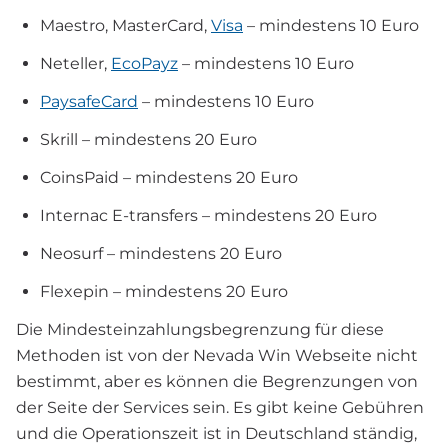
Maestro, MasterCard,
Visa
– mindestens 10 Euro
Neteller,
EcoPayz
– mindestens 10 Euro
PaysafeCard
– mindestens 10 Euro
Skrill – mindestens 20 Euro
CoinsPaid – mindestens 20 Euro
Internac E-transfers – mindestens 20 Euro
Neosurf – mindestens 20 Euro
Flexepin – mindestens 20 Euro
Die Mindesteinzahlungsbegrenzung für diese
Methoden ist von der Nevada Win Webseite nicht
bestimmt, aber es können die Begrenzungen von
der Seite der Services sein. Es gibt keine Gebühren
und die Operationszeit ist in Deutschland ständig,