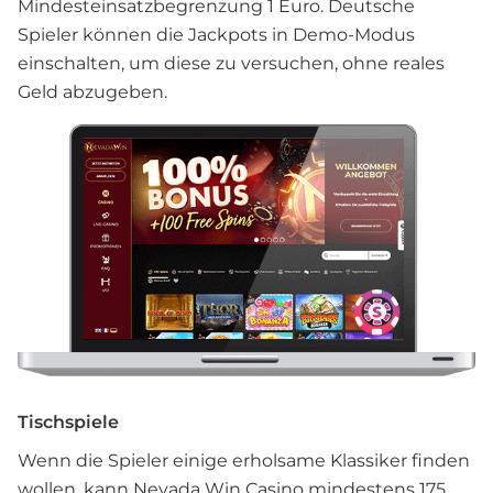
Mindesteinsatzbegrenzung 1 Euro. Deutsche
Spieler können die Jackpots in Demo-Modus
einschalten, um diese zu versuchen, ohne reales
Geld abzugeben.
Tischspiele
Wenn die Spieler einige erholsame Klassiker finden
wollen, kann Nevada Win Casino mindestens 175