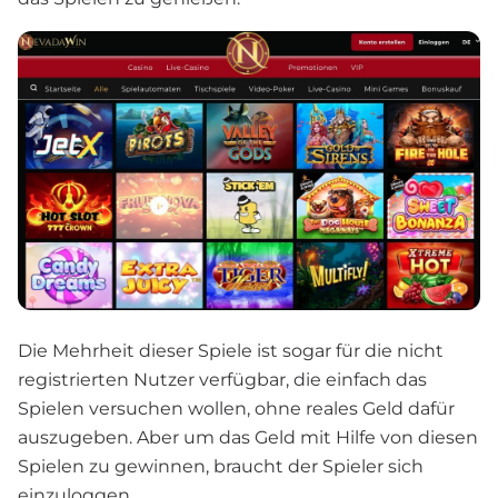
Die Mehrheit dieser Spiele ist sogar für die nicht
registrierten Nutzer verfügbar, die einfach das
Spielen versuchen wollen, ohne reales Geld dafür
auszugeben. Aber um das Geld mit Hilfe von diesen
Spielen zu gewinnen, braucht der Spieler sich
einzuloggen.