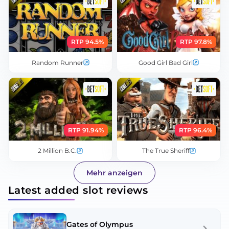
RTP 94.5%
RTP 97.8%
Random Runner
Good Girl Bad Girl
RTP 91.94%
RTP 96.4%
2 Million B.C.
The True Sheriff
Mehr anzeigen
Latest added slot reviews
Gates of Olympus