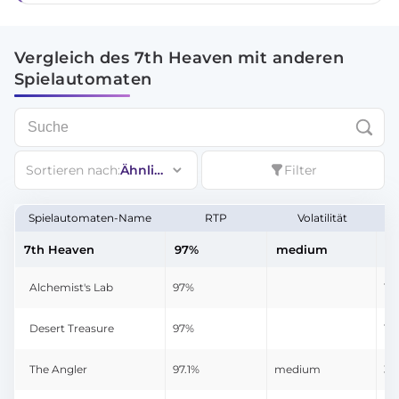
Vergleich des 7th Heaven mit anderen
Spielautomaten
Sortieren nach:
Ähnliche RTP
Filter
Spielautomaten-Name
RTP
Volatilität
7th Heaven
97%
medium
5
Alchemist's Lab
97%
10
Desert Treasure
97%
10
The Angler
97.1%
medium
35