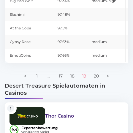
Big Bad Wolf
97.34%
medium-high
12
Slashimi
97.48%
50
At the Copa
97.5%
-
Gypsy Rose
97.63%
medium
50
EmotiCoins
97.66%
medium
75
<
1
...
17
18
19
20
>
Desert Treasure Spielautomaten in
Casinos
1
Thor Casino
Expertenbewertung
9.4
von
Jürgen Meier