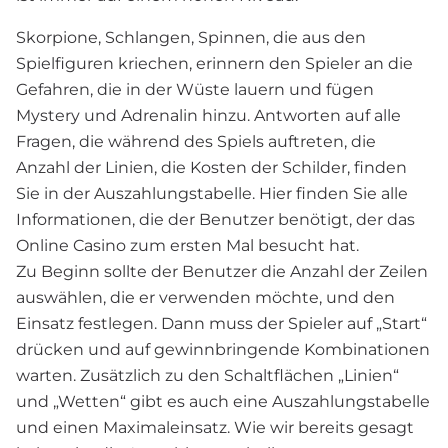
Skorpione, Schlangen, Spinnen, die aus den
Spielfiguren kriechen, erinnern den Spieler an die
Gefahren, die in der Wüste lauern und fügen
Mystery und Adrenalin hinzu. Antworten auf alle
Fragen, die während des Spiels auftreten, die
Anzahl der Linien, die Kosten der Schilder, finden
Sie in der Auszahlungstabelle. Hier finden Sie alle
Informationen, die der Benutzer benötigt, der das
Online Casino zum ersten Mal besucht hat.
Zu Beginn sollte der Benutzer die Anzahl der Zeilen
auswählen, die er verwenden möchte, und den
Einsatz festlegen. Dann muss der Spieler auf „Start“
drücken und auf gewinnbringende Kombinationen
warten. Zusätzlich zu den Schaltflächen „Linien“
und „Wetten“ gibt es auch eine Auszahlungstabelle
und einen Maximaleinsatz. Wie wir bereits gesagt