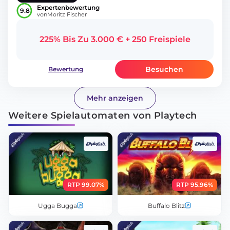
Expertenbewertung
9.8
von
Moritz Fischer
225% Bis Zu 3.000 € + 250 Freispiele
Besuchen
Bewertung
Mehr anzeigen
Weitere Spielautomaten von Playtech
RTP 99.07%
RTP 95.96%
Ugga Bugga
Buffalo Blitz