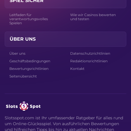
SPIEL SICHER
Leitfaden für
Wie wir Casinos bewerten
verantwortungsvolles
und testen
Spielen
ÜBER UNS
Über uns
Datenschutzrichtlinien
Geschäftsbedingungen
Redaktionsrichtlinien
Bewertungsrichtlinien
Kontakt
Seitenübersicht
Slotsspot.com ist Ihr umfassender Ratgeber für alles rund
um Online-Glücksspiel. Von ausführlichen Bewertungen
und hilfreichen Tipps bis hin zu aktuellen Nachrichten