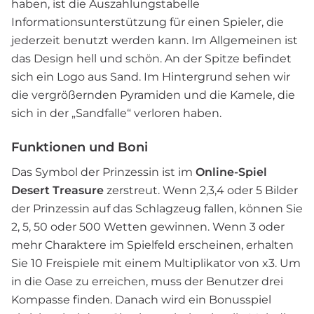
haben, ist die Auszahlungstabelle
Informationsunterstützung für einen Spieler, die
jederzeit benutzt werden kann. Im Allgemeinen ist
das Design hell und schön. An der Spitze befindet
sich ein Logo aus Sand. Im Hintergrund sehen wir
die vergrößernden Pyramiden und die Kamele, die
sich in der „Sandfalle“ verloren haben.
Funktionen und Boni
Das Symbol der Prinzessin ist im
Online-Spiel
Desert Treasure
zerstreut. Wenn 2,3,4 oder 5 Bilder
der Prinzessin auf das Schlagzeug fallen, können Sie
2, 5, 50 oder 500 Wetten gewinnen. Wenn 3 oder
mehr Charaktere im Spielfeld erscheinen, erhalten
Sie 10 Freispiele mit einem Multiplikator von x3. Um
in die Oase zu erreichen, muss der Benutzer drei
Kompasse finden. Danach wird ein Bonusspiel