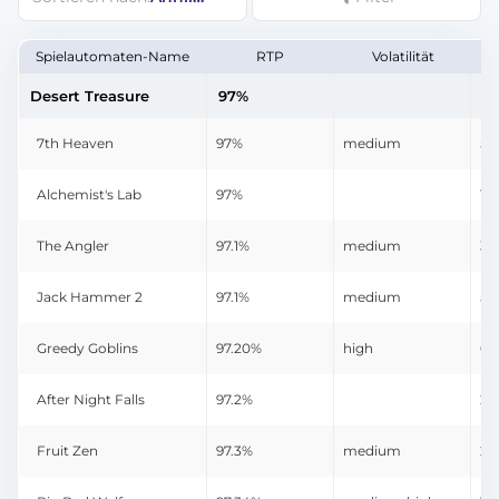
Spielautomaten-Name
RTP
Volatilität
Desert Treasure
97%
1
7th Heaven
97%
medium
50
Alchemist's Lab
97%
10
The Angler
97.1%
medium
35
Jack Hammer 2
97.1%
medium
50
Greedy Goblins
97.20%
high
62
After Night Falls
97.2%
25
Fruit Zen
97.3%
medium
25