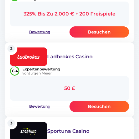
325% Bis Zu 2,000 € + 200 Freispiele
Besuchen
Bewertung
2
Ladbrokes Casino
Expertenbewertung
8.4
von
Jürgen Meier
50 £
Besuchen
Bewertung
3
Sportuna Casino