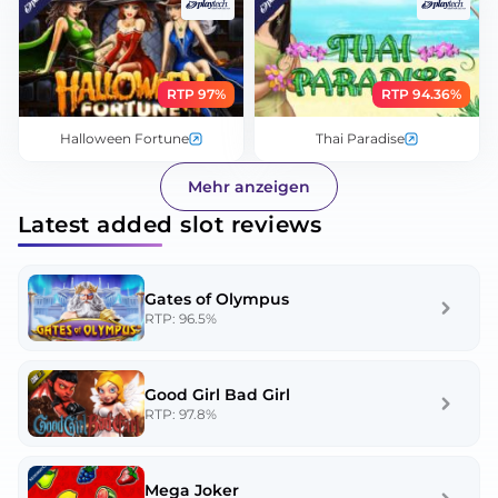
RTP 97%
RTP 94.36%
Halloween Fortune
Thai Paradise
Mehr anzeigen
Latest added slot reviews
Gates of Olympus
RTP: 96.5%
Good Girl Bad Girl
RTP: 97.8%
Mega Joker