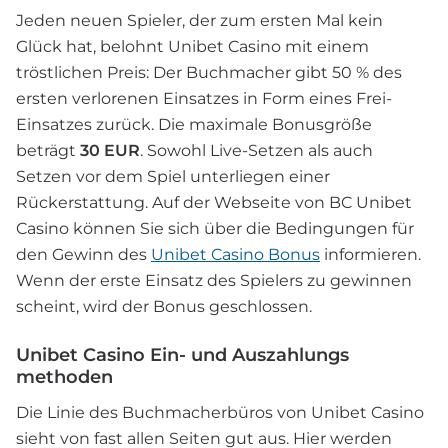
Jeden neuen Spieler, der zum ersten Mal kein
Glück hat, belohnt Unibet Casino mit einem
tröstlichen Preis: Der Buchmacher gibt 50 % des
ersten verlorenen Einsatzes in Form eines Frei-
Einsatzes zurück. Die maximale Bonusgröße
beträgt
30 EUR
. Sowohl Live-Setzen als auch
Setzen vor dem Spiel unterliegen einer
Rückerstattung. Auf der Webseite von BC Unibet
Casino können Sie sich über die Bedingungen für
den Gewinn des
Unibet Casino Bonus
informieren.
Wenn der erste Einsatz des Spielers zu gewinnen
scheint, wird der Bonus geschlossen.
Unibet Casino Ein- und Auszahlungs
methoden
Die Linie des Buchmacherbüros von Unibet Casino
sieht von fast allen Seiten gut aus. Hier werden