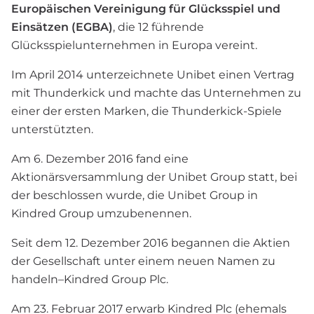
Europäischen Vereinigung für Glücksspiel und
Einsätzen (EGBA)
, die 12 führende
Glücksspielunternehmen in Europa vereint.
Im April 2014 unterzeichnete Unibet einen Vertrag
mit Thunderkick und machte das Unternehmen zu
einer der ersten Marken, die Thunderkick-Spiele
unterstützten.
Am 6. Dezember 2016 fand eine
Aktionärsversammlung der Unibet Group statt, bei
der beschlossen wurde, die Unibet Group in
Kindred Group umzubenennen.
Seit dem 12. Dezember 2016 begannen die Aktien
der Gesellschaft unter einem neuen Namen zu
handeln–Kindred Group Plc.
Am 23. Februar 2017 erwarb Kindred Plc (ehemals