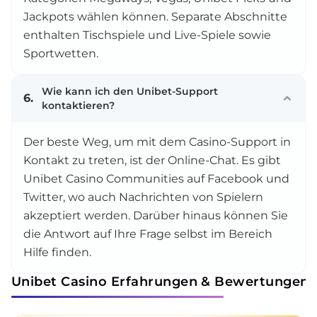
Jackpots wählen können. Separate Abschnitte
enthalten Tischspiele und Live-Spiele sowie
Sportwetten.
Wie kann ich den Unibet-Support
6.
kontaktieren?
Der beste Weg, um mit dem Casino-Support in
Kontakt zu treten, ist der Online-Chat. Es gibt
Unibet Casino Communities auf Facebook und
Twitter, wo auch Nachrichten von Spielern
akzeptiert werden. Darüber hinaus können Sie
die Antwort auf Ihre Frage selbst im Bereich
Hilfe finden.
Unibet Casino Erfahrungen & Bewertungen v