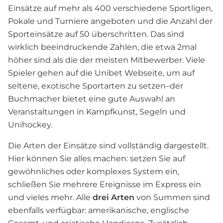
Einsätze auf mehr als 400 verschiedene Sportligen,
Pokale und Turniere angeboten und die Anzahl der
Sporteinsätze auf 50 überschritten. Das sind
wirklich beeindruckende Zahlen, die etwa 2mal
höher sind als die der meisten Mitbewerber. Viele
Spieler gehen auf die Unibet Webseite, um auf
seltene, exotische Sportarten zu setzen–der
Buchmacher bietet eine gute Auswahl an
Veranstaltungen in Kampfkunst, Segeln und
Unihockey.
Die Arten der Einsätze sind vollständig dargestellt.
Hier können Sie alles machen: setzen Sie auf
gewöhnliches oder komplexes System ein,
schließen Sie mehrere Ereignisse im Express ein
und vieles mehr. Alle
drei Arten
von Summen sind
ebenfalls verfügbar: amerikanische, englische