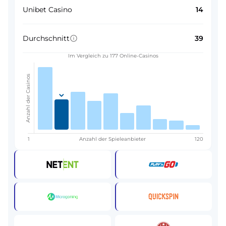
Unibet Casino
14
Durchschnitt
39
Im Vergleich zu 177 Online-Casinos
Anzahl der Casinos
1
Anzahl der Spieleanbieter
120