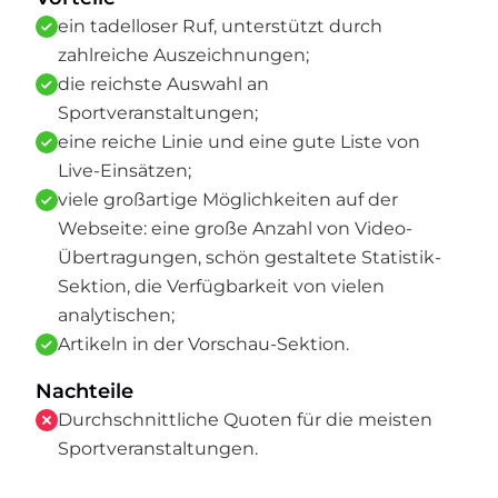
ein tadelloser Ruf, unterstützt durch
zahlreiche Auszeichnungen;
die reichste Auswahl an
Sportveranstaltungen;
eine reiche Linie und eine gute Liste von
Live-Einsätzen;
viele großartige Möglichkeiten auf der
Webseite: eine große Anzahl von Video-
Übertragungen, schön gestaltete Statistik-
Sektion, die Verfügbarkeit von vielen
analytischen;
Artikeln in der Vorschau-Sektion.
Nachteile
Durchschnittliche Quoten für die meisten
Sportveranstaltungen.