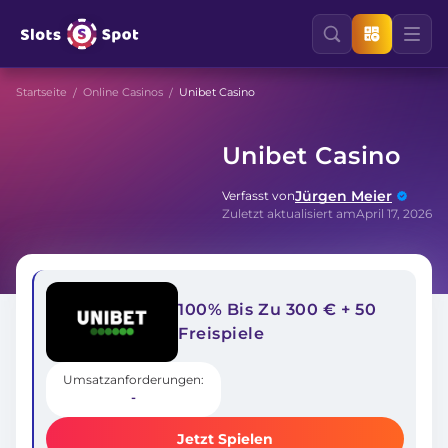
Startseite
Online Casinos
Unibet Casino
Unibet Casino
Jürgen Meier
Verfasst von
Zuletzt aktualisiert am
April 17, 2026
100% Bis Zu 300 € + 50
Freispiele
Umsatzanforderungen:
-
Jetzt Spielen