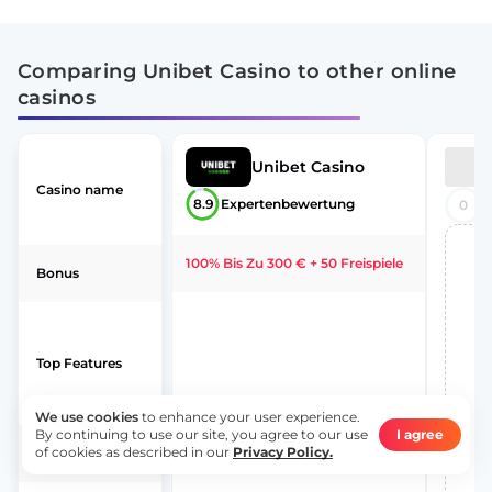
Comparing Unibet Casino to other online
casinos
Unibet Casino
Casino name
E
8.9
Expertenbewertung
0
e
100% Bis Zu 300 € + 50 Freispiele
Bonus
Top Features
We use cookies
to enhance your user experience.
By continuing to use our site, you agree to our use
I agree
10 €
of cookies as described in our
Privacy Policy.
Min. deposit