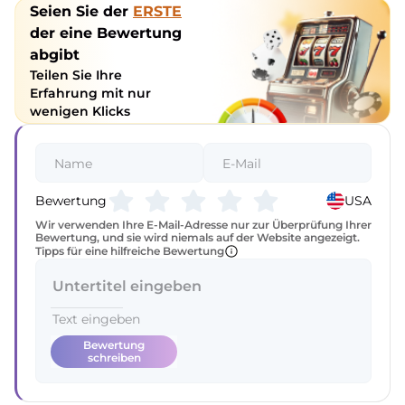
Seien Sie der
ERSTE
der eine Bewertung
abgibt
Teilen Sie Ihre
Erfahrung mit nur
wenigen Klicks
Bewertung
USA
Wir verwenden Ihre E-Mail-Adresse nur zur Überprüfung Ihrer
Bewertung, und sie wird niemals auf der Website angezeigt.
Tipps für eine hilfreiche Bewertung
Bewertung
schreiben