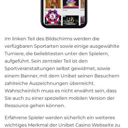
Im linken Teil des Bildschirms werden die
verfügbaren Sportarten sowie einige ausgewählte
Turniere, die beliebtesten unter den Spielern,
aufgeführt. Sein zentraler Teil ist den
Sportveranstaltungen selbst gewidmet, sowie
einem Banner, mit dem Unibet seinen Besuchern
zahlreiche Auszeichnungen überreicht.
Wahrscheinlich muss es nicht erwähnt sein, dass
Sie auch zu einer speziellen mobilen Version der
Ressource gehen können.
Erfahrene Spieler werden sicherlich ein weiteres
wichtiges Merkmal der Unibet Casino Webseite zu