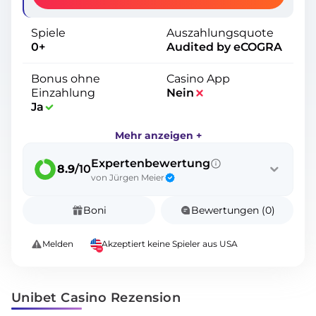
Spiele
Auszahlungsquote
0+
Audited by eCOGRA
Bonus ohne
Casino App
Einzahlung
Nein
Ja
Mehr anzeigen +
Expertenbewertung
8.9
/10
von Jürgen Meier
Boni
Bewertungen (0)
Melden
Akzeptiert keine Spieler aus USA
Unibet Casino Rezension