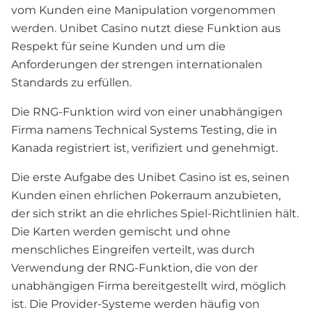
vom Kunden eine Manipulation vorgenommen
werden. Unibet Casino nutzt diese Funktion aus
Respekt für seine Kunden und um die
Anforderungen der strengen internationalen
Standards zu erfüllen.
Die RNG-Funktion wird von einer unabhängigen
Firma namens Technical Systems Testing, die in
Kanada registriert ist, verifiziert und genehmigt.
Die erste Aufgabe des Unibet Casino ist es, seinen
Kunden einen ehrlichen Pokerraum anzubieten,
der sich strikt an die ehrliches Spiel-Richtlinien hält.
Die Karten werden gemischt und ohne
menschliches Eingreifen verteilt, was durch
Verwendung der RNG-Funktion, die von der
unabhängigen Firma bereitgestellt wird, möglich
ist. Die Provider-Systeme werden häufig von