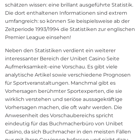
schätzen wissen: eine brillant ausgeführte Statistik.
Die dort enthaltenen Informationen sind extrem
umfangreich: so können Sie beispielsweise ab der
Zeitperiode 1993/1994 die Statistiken zur englischen
Premier League einsehen!
Neben den Statistiken verdient ein weiterer
interessanter Bereich der Unibet Casino Seite
Aufmerksamkeit–eine Vorschau. Es gibt viele
analytische Artikel sowie verschiedene Prognosen
für Sportveranstaltungen. Manchmal gibt es
Vorhersagen berühmter Sportexperten, die sie
wirklich verstehen und seriöse aussagekräftige
Vorhersagen machen, die oft wahr werden. Die
Anwesenheit des Vorschaubereichs spricht
eindeutig für das Buchmacherbüro von Unibet
Casino, da sich Buchmacher in den meisten Fällen
nur mit ihren Gewinnen befassen und nicht dazu