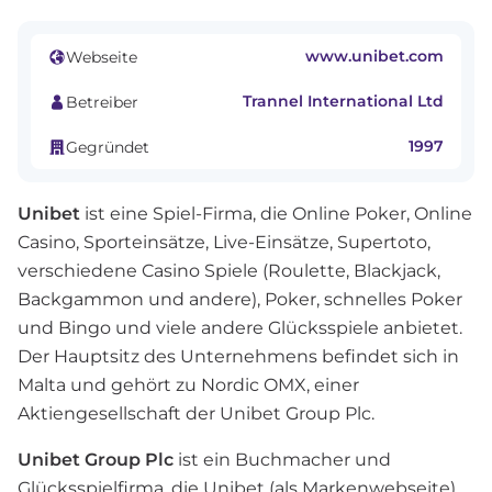
www.unibet.com
Webseite
Trannel International Ltd
Betreiber
1997
Gegründet
Unibet
ist eine Spiel-Firma, die Online Poker, Online
Casino, Sporteinsätze, Live-Einsätze, Supertoto,
verschiedene Casino Spiele (Roulette, Blackjack,
Backgammon und andere), Poker, schnelles Poker
und Bingo und viele andere Glücksspiele anbietet.
Der Hauptsitz des Unternehmens befindet sich in
Malta und gehört zu Nordic OMX, einer
Aktiengesellschaft der Unibet Group Plc.
Unibet Group Plc
ist ein Buchmacher und
Glücksspielfirma, die Unibet (als Markenwebseite),