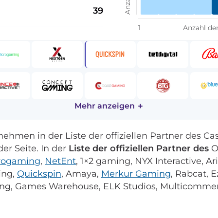
39
1
Anzahl der
Mehr anzeigen
hmen in der Liste der offiziellen Partner des Ca
der Seite. In der
Liste der offiziellen Partner des
O
rogaming
,
NetEnt
, 1×2 gaming, NYX Interactive, Ar
ing,
Quickspin
, Amaya,
Merkur Gaming
, Rabcat, E
ing, Games Warehouse, ELK Studios, Multicommer