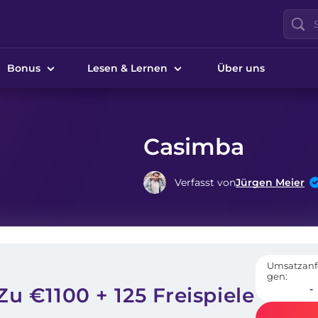
Bonus
Lesen & Lernen
Über uns
Casimba
Verfasst von
Jürgen Meier
Umsatzanf
gen:
-
Zu €1100 + 125 Freispiele