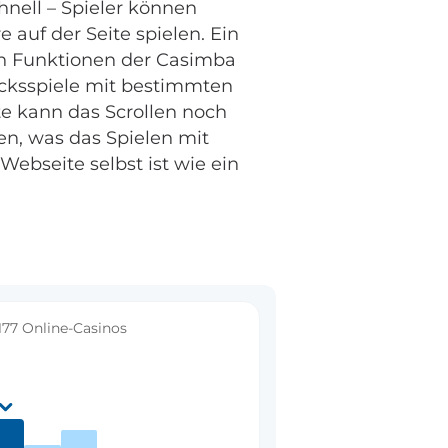
nell – Spieler können
auf der Seite spielen. Ein
en Funktionen der Casimba
ücksspiele mit bestimmten
e kann das Scrollen noch
en, was das Spielen mit
Webseite selbst ist wie ein
177 Online-Casinos