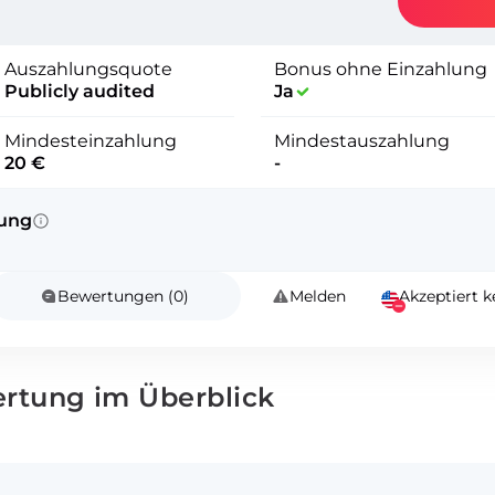
Auszahlungsquote
Bonus ohne Einzahlung
Publicly audited
Ja
Mindesteinzahlung
Mindestauszahlung
20 €
-
ung
Bewertungen (0)
Melden
Akzeptiert k
rtung im Überblick