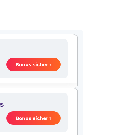
Bonus sichern
s
Bonus sichern