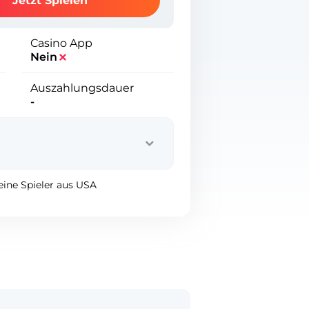
Jetzt Spielen
Casino App
Nein
Auszahlungsdauer
-
eine Spieler aus USA