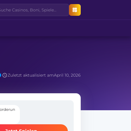
Zuletzt aktualisiert am
April 10, 2026
orderun