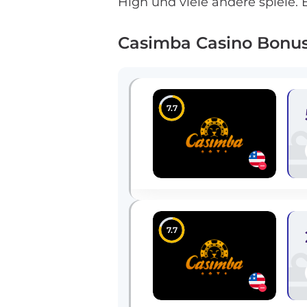
High und viele andere spiele. 
Casimba Casino Bonu
7.7
7.7