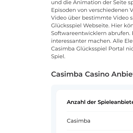
und die Animation der Seite s
Episoden von verschiedenen Vi
Video über bestimmte Video s
Glücksspiel Webseite. Hier k
Softwareentwicklern abrufen. 
interessanter machen. Alle El
Casimba Glücksspiel Portal nic
Spiel.
Casimba Casino Anbie
Anzahl der Spieleanbiet
Casimba