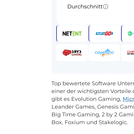
Durchschnitt
Top bewertete Software Unterne
einer der wichtigsten Vorteile 
gibt es Evolution Gaming,
Mic
Leander Games, Genesis Gam
Big Time Gaming, 2 by 2 Gam
Box, Foxium und Stakelogic.