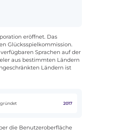
oration eröffnet. Das
hen Glücksspielkommission.
n verfügbaren Sprachen auf der
pieler aus bestimmten Ländern
ingeschränkten Ländern ist
2017
gründet
über die Benutzeroberfläche