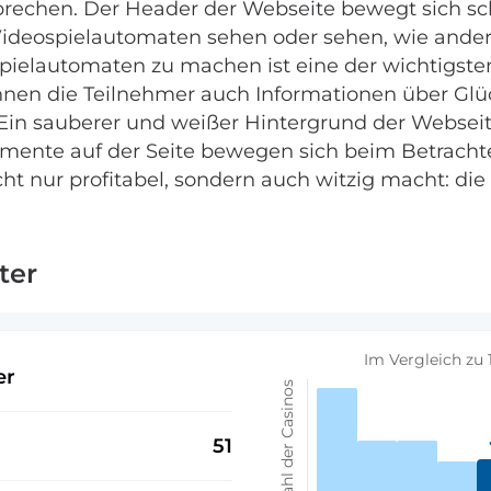
prechen. Der Header der Webseite bewegt sich sch
deospielautomaten sehen oder sehen, wie andere 
pielautomaten zu machen ist eine der wichtigst
önnen die Teilnehmer auch Informationen über Gl
Ein sauberer und weißer Hintergrund der Webseit
emente auf der Seite bewegen sich beim Betracht
ht nur profitabel, sondern auch witzig macht: die 
ter
Im Vergleich zu 
er
Anzahl der Casinos
51