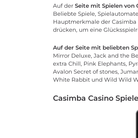
Auf der
Seite mit Spielen vo
Beliebte Spiele, Spielautomate
Hauptmerkmale der Casimba Webs
drücken, um eine Glücksspielr
Auf der Seite mit beliebten Sp
Mirror Deluxe, Jack and the B
extra Chill, Pink Elephants, Py
Avalon Secret of stones, Juman
White Rabbit und Wild Wild W
Casimba Casino Spiel