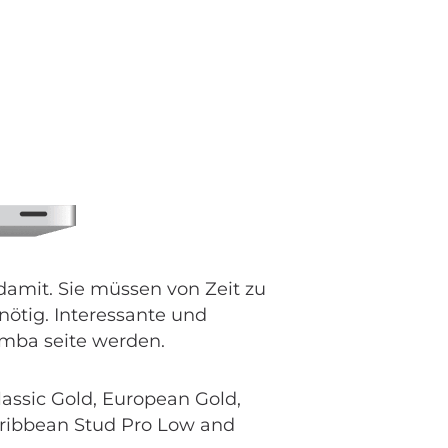
damit. Sie müssen von Zeit zu
nötig. Interessante und
mba seite werden.
assic Gold, European Gold,
aribbean Stud Pro Low and