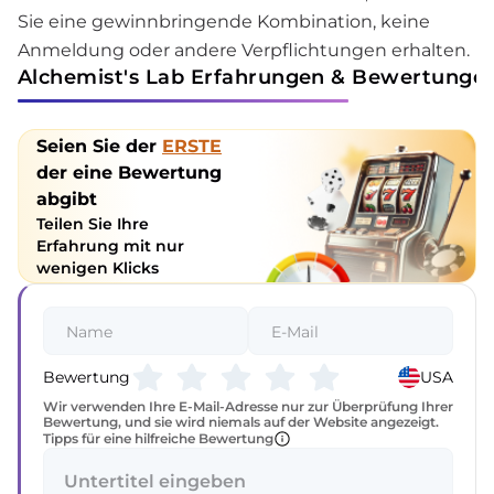
Sie eine gewinnbringende Kombination, keine
Anmeldung oder andere Verpflichtungen erhalten.
Alchemist's Lab Erfahrungen & Bewertungen
Seien Sie der
ERSTE
der eine Bewertung
abgibt
Teilen Sie Ihre
Erfahrung mit nur
wenigen Klicks
Bewertung
USA
Wir verwenden Ihre E-Mail-Adresse nur zur Überprüfung Ihrer
Bewertung, und sie wird niemals auf der Website angezeigt.
Tipps für eine hilfreiche Bewertung