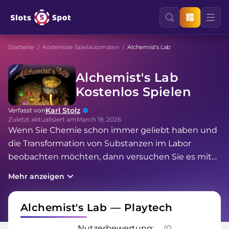
Startseite
Kostenlose Spielautomaten
Alchemist's Lab
Alchemist's Lab
Kostenlos Spielen
Karl Stolz
Verfasst von
Zuletzt aktualisiert am
March 19, 2026
Wenn Sie Chemie schon immer geliebt haben und
die Transformation von Substanzen im Labor
beobachten möchten, dann versuchen Sie es mit
Alchemist’s Lab Spielautomat von Playtech. Im
Mehr anzeigen
klassischen kostenlosen
Spielautomat Alchemist’s
Lab
können Sie sehen, wie man Blei in Gold
Alchemist's Lab — Playtech
verwandelt.
Nutzerbewertung:
(0