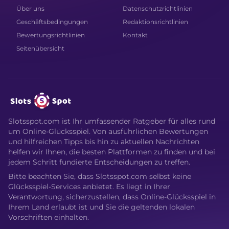
Über uns
Datenschutzrichtlinien
Geschäftsbedingungen
Redaktionsrichtlinien
Bewertungsrichtlinien
Kontakt
Seitenübersicht
Slotsspot.com ist Ihr umfassender Ratgeber für alles rund
um Online-Glücksspiel. Von ausführlichen Bewertungen
und hilfreichen Tipps bis hin zu aktuellen Nachrichten
helfen wir Ihnen, die besten Plattformen zu finden und bei
jedem Schritt fundierte Entscheidungen zu treffen.
Bitte beachten Sie, dass Slotsspot.com selbst keine
Glücksspiel-Services anbietet. Es liegt in Ihrer
Verantwortung, sicherzustellen, dass Online-Glücksspiel in
Ihrem Land erlaubt ist und Sie die geltenden lokalen
Vorschriften einhalten.