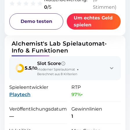
0
/5
Stimmen)
Um echtes Geld
Demo testen
spielen
Alchemist's Lab Spielautomat-
Info & Funktionen
Slot Score
5.5
/10
Moderner Spielautomat
Berechnet aus 8 Kriterien
Spieleentwickler
RTP
Playtech
97%
Veröffentlichungsdatum
Gewinnlinien
—
1