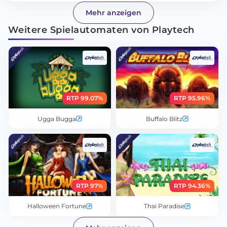
Mehr anzeigen
Weitere Spielautomaten von Playtech
RTP 99.07%
RTP 95.96%
Ugga Bugga
Buffalo Blitz
RTP 97%
RTP 94.36%
Halloween Fortune
Thai Paradise