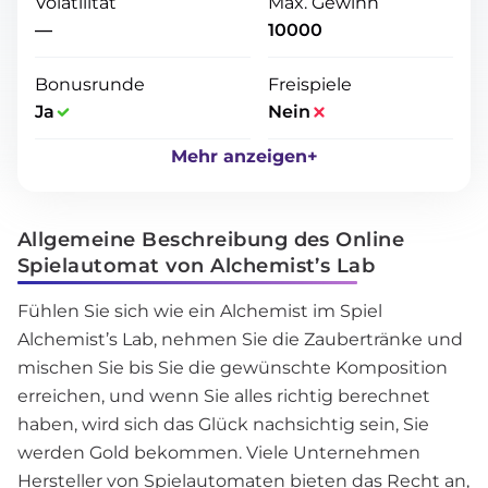
Volatilität
Max. Gewinn
Mobile
,
...
Mehr
—
10000
anzeigen
Slots
Bonusrunde
Freispiele
Ja
Nein
Mehr anzeigen
+
Allgemeine Beschreibung des Online
Spielautomat von Alchemist’s Lab
Fühlen Sie sich wie ein Alchemist im Spiel
Alchemist’s Lab, nehmen Sie die Zaubertränke und
mischen Sie bis Sie die gewünschte Komposition
erreichen, und wenn Sie alles richtig berechnet
haben, wird sich das Glück nachsichtig sein, Sie
werden Gold bekommen. Viele Unternehmen
Hersteller von Spielautomaten bieten das Recht an,