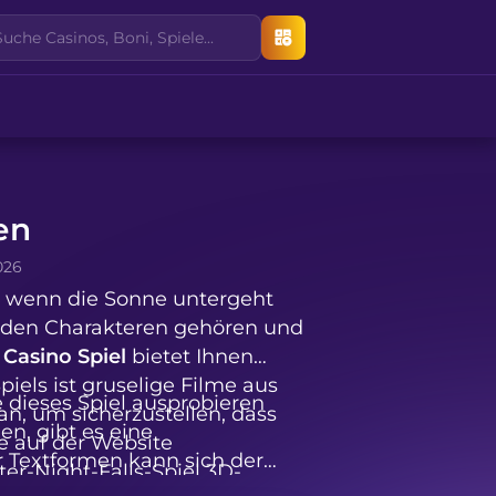
en
026
n, wenn die Sonne untergeht
 den Charakteren gehören und
 Casino Spiel
bietet Ihnen
els ist gruselige Filme aus
 dieses Spiel ausprobieren
an, um sicherzustellen, dass
n, gibt es eine
sie auf der Website
r Textformen kann sich der
er-Night-Falls-Spiel 3D-
tatistiken werden auf dem