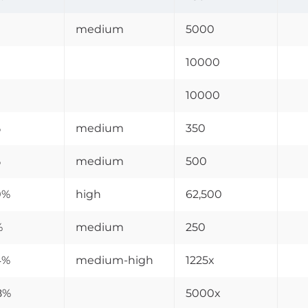
medium
5000
10000
10000
%
medium
350
%
medium
500
0%
high
62,500
%
medium
250
4%
medium-high
1225x
8%
5000x