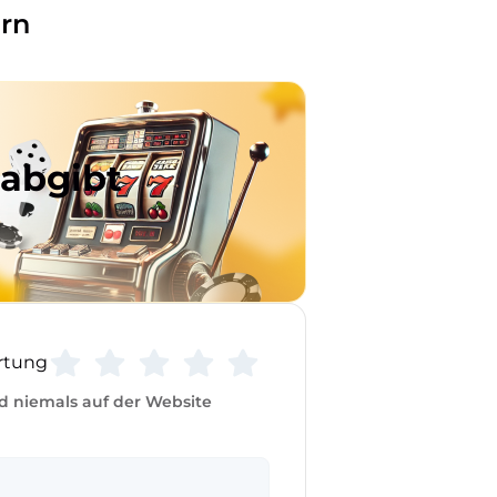
ern
abgibt
rtung
d niemals auf der Website