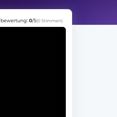
 jedem Handheld-Gerät spielen.
jekt ausführen kann. Handys
rbewertung:
0
/5
(0 Stimmen)