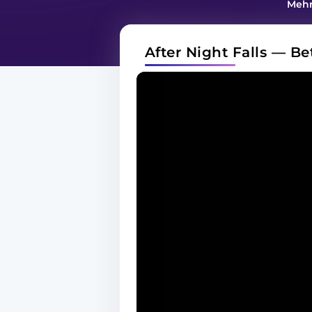
vis
Mehr
Prof
Ein
ode
After Night Falls — Be