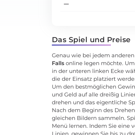
—
Video Slots
,
...
Mehr anzeigen
Das Spiel und Preise
Genau wie bei jedem anderen Sp
Falls
online legen möchte. Um d
in der unteren linken Ecke wäh
die der Einsatz platziert werden
Um den bestmöglichen Gewinn 
und Geld auf alle dreißig Lini
drehen und das eigentliche Sp
Nach dem Beginn des Drehens
gleichen Bildern sammeln. Sp
Menü lernen. Indem Sie eine vo
Linien, gewinnen Sie bis zu dre