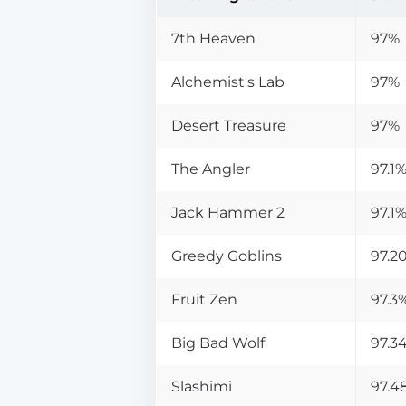
7th Heaven
97%
Alchemist's Lab
97%
Desert Treasure
97%
The Angler
97.1
Jack Hammer 2
97.1
Greedy Goblins
97.2
Fruit Zen
97.3
Big Bad Wolf
97.3
Slashimi
97.4