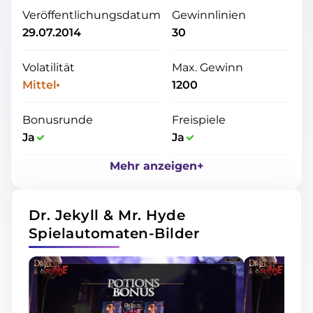
Veröffentlichungsdatum
Gewinnlinien
29.07.2014
30
Volatilität
Max. Gewinn
Video Slots
,
...
Mehr anzeigen
Mittel
1200
Bonusrunde
Freispiele
Ja
Ja
Mehr anzeigen
+
Dr. Jekyll & Mr. Hyde
Spielautomaten-Bilder