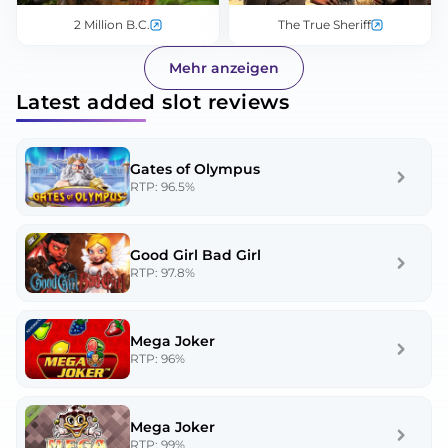
2 Million B.C.
The True Sheriff
Mehr anzeigen
Latest added slot reviews
Gates of Olympus
RTP: 96.5%
Good Girl Bad Girl
RTP: 97.8%
Mega Joker
RTP: 96%
Mega Joker
RTP: 99%