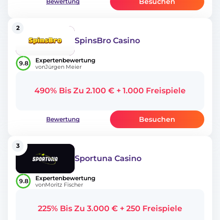
Besuchen
Bewertung
2
SpinsBro Casino
Expertenbewertung
9.8
von
Jürgen Meier
490% Bis Zu 2.100 € + 1.000 Freispiele
Besuchen
Bewertung
3
Sportuna Casino
Expertenbewertung
9.8
von
Moritz Fischer
225% Bis Zu 3.000 € + 250 Freispiele