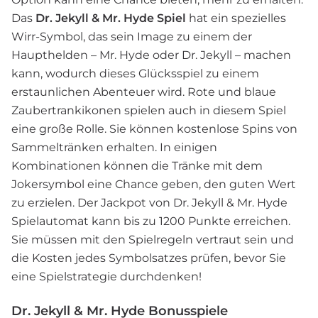
Das
Dr. Jekyll & Mr. Hyde Spiel
hat ein spezielles
Wirr-Symbol, das sein Image zu einem der
Haupthelden – Mr. Hyde oder Dr. Jekyll – machen
kann, wodurch dieses Glücksspiel zu einem
erstaunlichen Abenteuer wird. Rote und blaue
Zaubertrankikonen spielen auch in diesem Spiel
eine große Rolle. Sie können kostenlose Spins von
Sammeltränken erhalten. In einigen
Kombinationen können die Tränke mit dem
Jokersymbol eine Chance geben, den guten Wert
zu erzielen. Der Jackpot von Dr. Jekyll & Mr. Hyde
Spielautomat kann bis zu 1200 Punkte erreichen.
Sie müssen mit den Spielregeln vertraut sein und
die Kosten jedes Symbolsatzes prüfen, bevor Sie
eine Spielstrategie durchdenken!
Dr. Jekyll & Mr. Hyde Bonusspiele