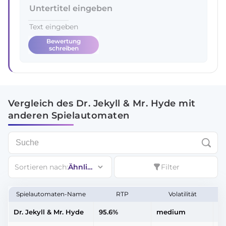
Bewertung
schreiben
Vergleich des Dr. Jekyll & Mr. Hyde mit
anderen Spielautomaten
Sortieren nach:
Ähnliche RTP
Filter
Spielautomaten-Name
RTP
Volatilität
Dr. Jekyll & Mr. Hyde
95.6%
medium
1