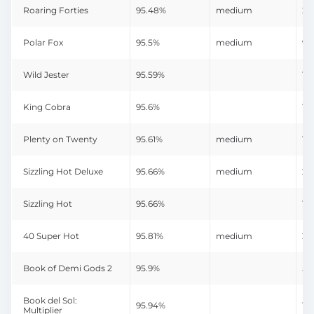
Roaring Forties
95.48%
medium
20
Polar Fox
95.5%
medium
90
Wild Jester
95.59%
10
King Cobra
95.6%
10
Plenty on Twenty
95.61%
medium
10
Sizzling Hot Deluxe
95.66%
medium
20
Sizzling Hot
95.66%
10
40 Super Hot
95.81%
medium
20
Book of Demi Gods 2
95.9%
5,
Book del Sol:
95.94%
10
Multiplier