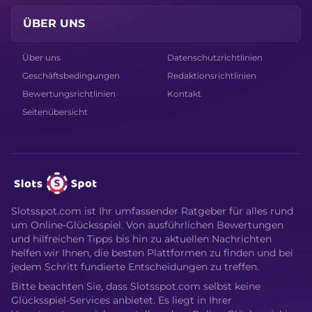
ÜBER UNS
Über uns
Datenschutzrichtlinien
Geschäftsbedingungen
Redaktionsrichtlinien
Bewertungsrichtlinien
Kontakt
Seitenübersicht
Slotsspot.com ist Ihr umfassender Ratgeber für alles rund
um Online-Glücksspiel. Von ausführlichen Bewertungen
und hilfreichen Tipps bis hin zu aktuellen Nachrichten
helfen wir Ihnen, die besten Plattformen zu finden und bei
jedem Schritt fundierte Entscheidungen zu treffen.
Bitte beachten Sie, dass Slotsspot.com selbst keine
Glücksspiel-Services anbietet. Es liegt in Ihrer