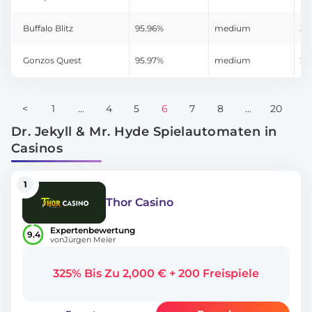
Buffalo Blitz
95.96%
medium
30
Gonzos Quest
95.97%
medium
25
<
1
...
4
5
6
7
8
...
20
>
Dr. Jekyll & Mr. Hyde Spielautomaten in
Casinos
1
Thor Casino
Expertenbewertung
9.4
von
Jürgen Meier
325% Bis Zu 2,000 € + 200 Freispiele