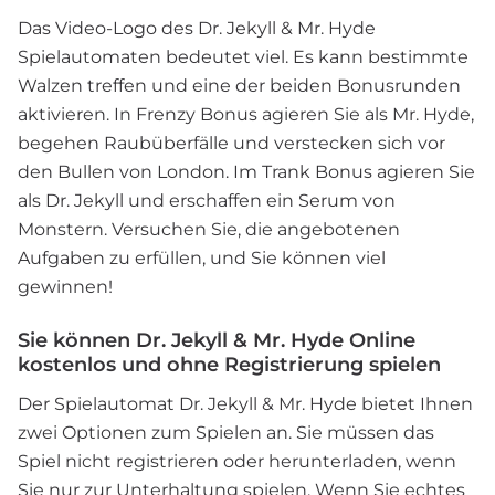
Das Video-Logo des Dr. Jekyll & Mr. Hyde
Spielautomaten bedeutet viel. Es kann bestimmte
Walzen treffen und eine der beiden Bonusrunden
aktivieren. In Frenzy Bonus agieren Sie als Mr. Hyde,
begehen Raubüberfälle und verstecken sich vor
den Bullen von London. Im Trank Bonus agieren Sie
als Dr. Jekyll und erschaffen ein Serum von
Monstern. Versuchen Sie, die angebotenen
Aufgaben zu erfüllen, und Sie können viel
gewinnen!
Sie können Dr. Jekyll & Mr. Hyde Online
kostenlos und ohne Registrierung spielen
Der Spielautomat Dr. Jekyll & Mr. Hyde bietet Ihnen
zwei Optionen zum Spielen an. Sie müssen das
Spiel nicht registrieren oder herunterladen, wenn
Sie nur zur Unterhaltung spielen. Wenn Sie echtes