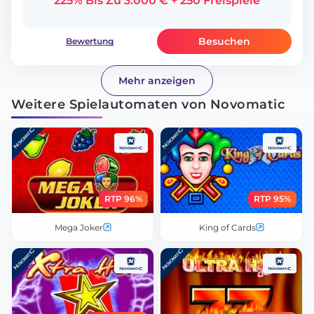
225% Bis Zu 3.000 € + 250 Freispiele
Besuchen
Bewertung
Mehr anzeigen
Weitere Spielautomaten von Novomatic
RTP 96%
RTP 95%
Mega Joker
King of Cards