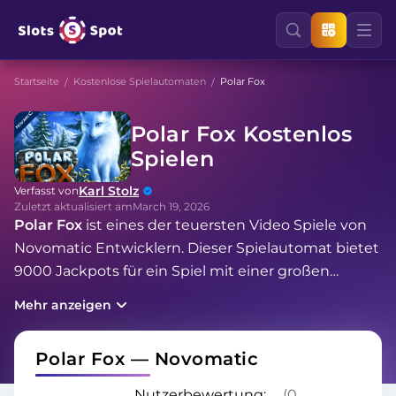
Startseite
Kostenlose Spielautomaten
Polar Fox
Polar Fox Kostenlos
Spielen
Karl Stolz
Verfasst von
Zuletzt aktualisiert am
March 19, 2026
Polar Fox
ist eines der teuersten Video Spiele von
Novomatic Entwicklern. Dieser Spielautomat bietet
9000 Jackpots für ein Spiel mit einer großen
Auswahl an zusätzlichen Optionen, qualitativ
Mehr anzeigen
hochwertigen Grafiken und Animationen. Alle
Symbole in einem Spiel scheinen lebendig zu sein.
Polar Fox — Novomatic
Sie sehen wie echte aus und können jedem in
einem Spiel die wahre Realität vermitteln. Das
Nutzerbewertung:
(0