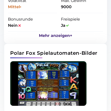
Volatilität
Max. Gewinn
interessant, sondern auch profitabel sein. Polar Fox
Video Slots
,
...
Mehr anzeigen
Mittel
9000
wird es Ihnen beweisen. Die Teilnehmer werden
sich freuen, herauszufinden, dass es nicht
Bonusrunde
Freispiele
notwendig ist, die Registrierung abzuschließen
Nein
Ja
oder das Spiel auf dem PC herunterzuladen.
Modernes Glücksspiel ist für Menschen gemacht
Mehr anzeigen
+
und bietet die bequemsten Bedingungen. Sie
müssen keine persönlichen Daten eingeben, Sie
Polar Fox Spielautomaten-Bilder
müssen keine Zeit mit unnötigen Bewegungen
verschwenden. Öffnen Sie einfach eine Website
von Online-Casino.