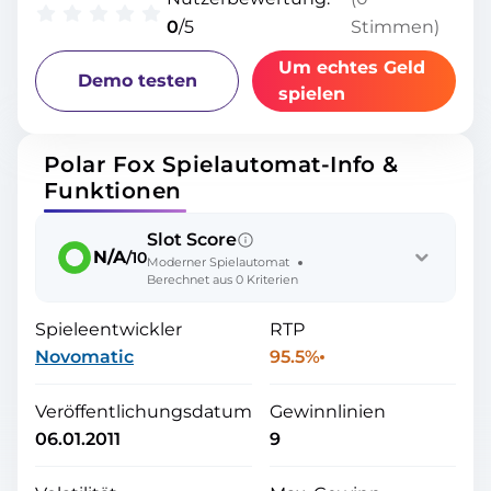
Interface ist in tiefblauen Farben gehalten. Symbole
0
/5
Stimmen)
von Tieren (Spieler werden Eichhörnchen, Füchse
Um echtes Geld
und andere wahre Lebensräume von nördlichen
Demo testen
spielen
Ländern in einem Spiel herausfinden) werden mit
dem hellen weißen Licht beleuchtet. Es ist schwer,
nicht auf die hohe Dynamik von Symbolen und ihre
Polar Fox Spielautomat-Info &
Art zu achten, wenn Wild oder Scatter in einem
Funktionen
Spiel auftritt. Die Teilnehmer werden die Animation
Slot Score
sicher mögen. Kommen wir zurück auf die Idee des
N/A
/10
Moderner Spielautomat
Spielautomaten, stellen wir uns den nördlichen
Berechnet aus 0 Kriterien
Wald vor, der voller Gefahren und kaltem Schnee
ist. Stellen Sie sich wilde Füchse und Wölfe vor, die
Spieleentwickler
RTP
Novomatic
95.5%
durch den Wald laufen. Fühlen Sie einfach diese
Schönheit der nordischen Länder und lassen Sie
Veröffentlichungsdatum
Gewinnlinien
sich davon inspirieren. Fangen Sie Fuchs und
06.01.2011
9
ersetzen Sie Symbole im Spiel und gewinnen Sie
schnell echtes Geld! Das Glücksspiel kann nicht nur