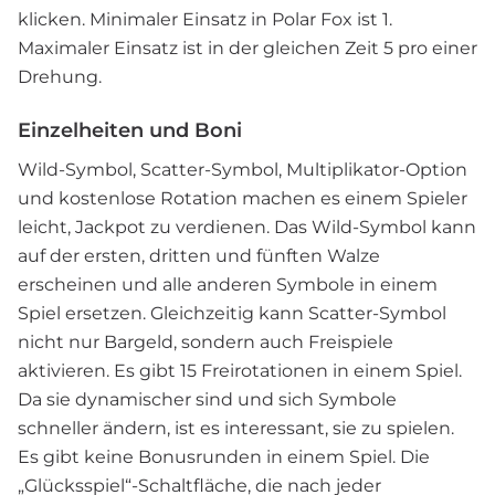
klicken. Minimaler Einsatz in Polar Fox ist 1.
Maximaler Einsatz ist in der gleichen Zeit 5 pro einer
Drehung.
Einzelheiten und Boni
Wild-Symbol, Scatter-Symbol, Multiplikator-Option
und kostenlose Rotation machen es einem Spieler
leicht, Jackpot zu verdienen. Das Wild-Symbol kann
auf der ersten, dritten und fünften Walze
erscheinen und alle anderen Symbole in einem
Spiel ersetzen. Gleichzeitig kann Scatter-Symbol
nicht nur Bargeld, sondern auch Freispiele
aktivieren. Es gibt 15 Freirotationen in einem Spiel.
Da sie dynamischer sind und sich Symbole
schneller ändern, ist es interessant, sie zu spielen.
Es gibt keine Bonusrunden in einem Spiel. Die
„Glücksspiel“-Schaltfläche, die nach jeder