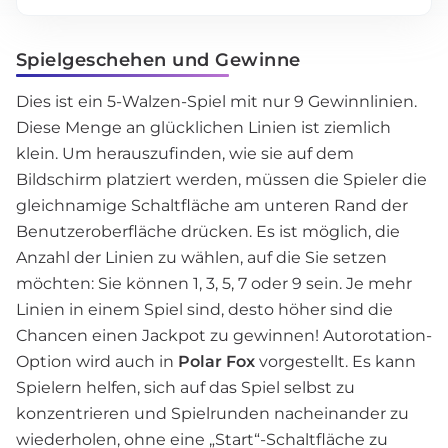
Spielgeschehen und Gewinne
Dies ist ein 5-Walzen-Spiel mit nur 9 Gewinnlinien.
Diese Menge an glücklichen Linien ist ziemlich
klein. Um herauszufinden, wie sie auf dem
Bildschirm platziert werden, müssen die Spieler die
gleichnamige Schaltfläche am unteren Rand der
Benutzeroberfläche drücken. Es ist möglich, die
Anzahl der Linien zu wählen, auf die Sie setzen
möchten: Sie können 1, 3, 5, 7 oder 9 sein. Je mehr
Linien in einem Spiel sind, desto höher sind die
Chancen einen Jackpot zu gewinnen! Autorotation-
Option wird auch in
Polar Fox
vorgestellt. Es kann
Spielern helfen, sich auf das Spiel selbst zu
konzentrieren und Spielrunden nacheinander zu
wiederholen, ohne eine „Start“-Schaltfläche zu