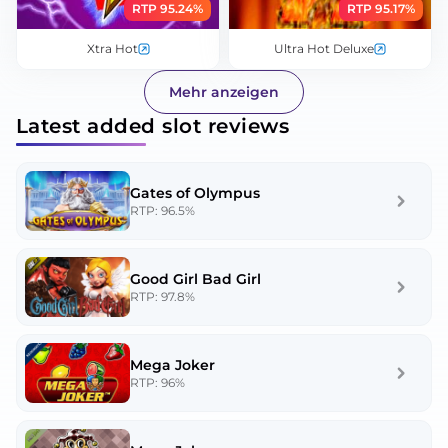
RTP 95.24%
RTP 95.17%
Xtra Hot
Ultra Hot Deluxe
Mehr anzeigen
Latest added slot reviews
Gates of Olympus
RTP: 96.5%
Good Girl Bad Girl
RTP: 97.8%
Mega Joker
RTP: 96%