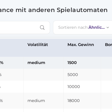
hance mit anderen Spielautomaten
Sortieren nach:
Ähnliche RTP
Volatilität
Max. Gewinn
Bon
7%
medium
1500
%
5000
%
10000
3%
medium
18000