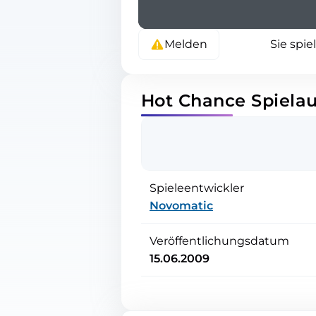
Melden
Sie spi
Hot Chance Spiela
Spieleentwickler
Novomatic
Veröffentlichungsdatum
15.06.2009
Video Slots
,
...
Mehr anzeigen