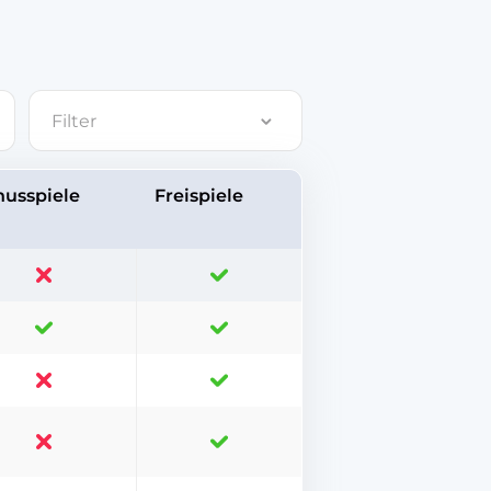
Filter
usspiele
Freispiele