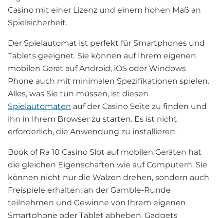
Casino mit einer Lizenz und einem hohen Maß an
Spielsicherheit.
Der Spielautomat ist perfekt für Smartphones und
Tablets geeignet. Sie können auf Ihrem eigenen
mobilen Gerät auf Android, iOS oder Windows
Phone auch mit minimalen Spezifikationen spielen.
Alles, was Sie tun müssen, ist diesen
Spielautomaten
auf der Casino Seite zu finden und
ihn in Ihrem Browser zu starten. Es ist nicht
erforderlich, die Anwendung zu installieren.
Book of Ra 10 Casino Slot auf mobilen Geräten hat
die gleichen Eigenschaften wie auf Computern. Sie
können nicht nur die Walzen drehen, sondern auch
Freispiele erhalten, an der Gamble-Runde
teilnehmen und Gewinne von Ihrem eigenen
Smartphone oder Tablet abheben. Gadgets