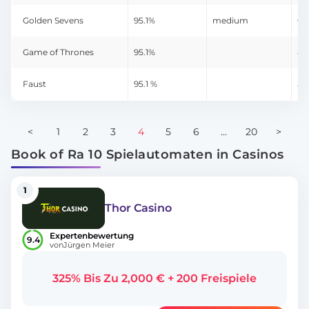
Golden Sevens
95.1%
medium
0
Game of Thrones
95.1%
80
Faust
95.1 %
50
<
1
2
3
4
5
6
...
20
>
Book of Ra 10 Spielautomaten in Casinos
1
Thor Casino
Expertenbewertung
9.4
von
Jürgen Meier
325% Bis Zu 2,000 € + 200 Freispiele