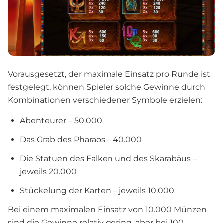
Vorausgesetzt, der maximale Einsatz pro Runde ist
festgelegt, können Spieler solche Gewinne durch
Kombinationen verschiedener Symbole erzielen:
Abenteurer – 50.000
Das Grab des Pharaos – 40.000
Die Statuen des Falken und des Skarabäus –
jeweils 20.000
Stückelung der Karten – jeweils 10.000
Bei einem maximalen Einsatz von 10.000 Münzen
sind die Gewinne relativ gering, aber bei 100