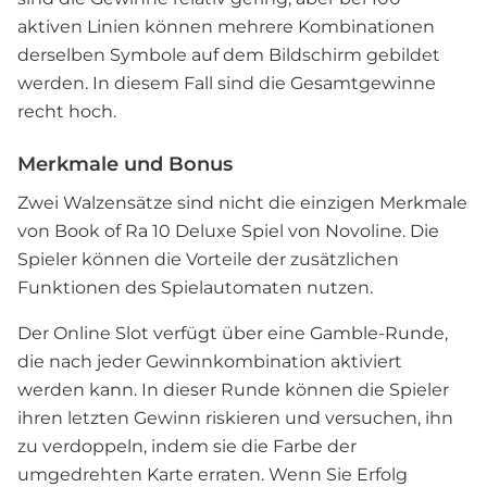
aktiven Linien können mehrere Kombinationen
derselben Symbole auf dem Bildschirm gebildet
werden. In diesem Fall sind die Gesamtgewinne
recht hoch.
Merkmale und Bonus
Zwei Walzensätze sind nicht die einzigen Merkmale
von Book of Ra 10 Deluxe Spiel von Novoline. Die
Spieler können die Vorteile der zusätzlichen
Funktionen des Spielautomaten nutzen.
Der Online Slot verfügt über eine Gamble-Runde,
die nach jeder Gewinnkombination aktiviert
werden kann. In dieser Runde können die Spieler
ihren letzten Gewinn riskieren und versuchen, ihn
zu verdoppeln, indem sie die Farbe der
umgedrehten Karte erraten. Wenn Sie Erfolg