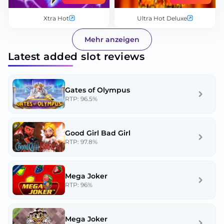
Xtra Hot
Ultra Hot Deluxe
Mehr anzeigen
Latest added slot reviews
Gates of Olympus
RTP: 96.5%
Good Girl Bad Girl
RTP: 97.8%
Mega Joker
RTP: 96%
Mega Joker