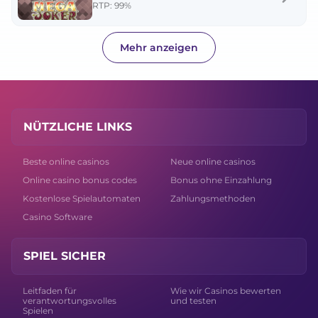
RTP: 99%
Mehr anzeigen
NÜTZLICHE LINKS
Beste online casinos
Neue online casinos
Online casino bonus codes
Bonus ohne Einzahlung
Kostenlose Spielautomaten
Zahlungsmethoden
Casino Software
SPIEL SICHER
Leitfaden für
Wie wir Casinos bewerten
verantwortungsvolles
und testen
Spielen