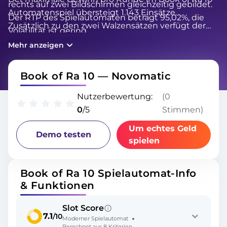
rechts auf zwei Bildschirmen gleichzeitig gebildet.
Automatenspiel übersteigt 1.143 Einsätze.
Der RTP des Spielautomaten beträgt 95,02%, die
Zusätzlich zu den zwei Walzensätzen verfügt der
Volatilität ist gering.
Spielautomat über mehrere Gewinnfunktionen, die
Mehr anzeigen
das Spielen sehr viel interessanter machen. Um
dieses Spiel ohne Risiko zu erleben, können Sie
Book of Ra 10 — Novomatic
seine Demoversion kostenlos spielen.
Nutzerbewertung:
(0
0
/5
Stimmen)
Um echtes Geld
Demo testen
spielen
Book of Ra 10 Spielautomat-Info
& Funktionen
Slot Score
7.1
/10
Moderner Spielautomat
Berechnet aus 8 Kriterien