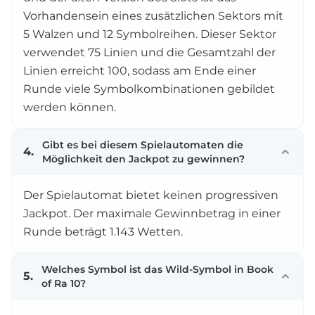
Vorhandensein eines zusätzlichen Sektors mit
5 Walzen und 12 Symbolreihen. Dieser Sektor
verwendet 75 Linien und die Gesamtzahl der
Linien erreicht 100, sodass am Ende einer
Runde viele Symbolkombinationen gebildet
werden können.
Gibt es bei diesem Spielautomaten die
4.
Möglichkeit den Jackpot zu gewinnen?
Der Spielautomat bietet keinen progressiven
Jackpot. Der maximale Gewinnbetrag in einer
Runde beträgt 1.143 Wetten.
Welches Symbol ist das Wild-Symbol in Book
5.
of Ra 10?