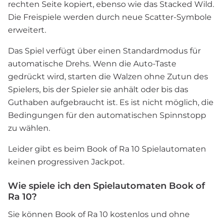
rechten Seite kopiert, ebenso wie das Stacked Wild.
Die Freispiele werden durch neue Scatter-Symbole
erweitert.
Das Spiel verfügt über einen Standardmodus für
automatische Drehs. Wenn die Auto-Taste
gedrückt wird, starten die Walzen ohne Zutun des
Spielers, bis der Spieler sie anhält oder bis das
Guthaben aufgebraucht ist. Es ist nicht möglich, die
Bedingungen für den automatischen Spinnstopp
zu wählen.
Leider gibt es beim Book of Ra 10 Spielautomaten
keinen progressiven Jackpot.
Wie spiele ich den Spielautomaten Book of
Ra 10?
Sie können Book of Ra 10 kostenlos und ohne