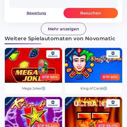
Besuchen
Bewertung
Mehr anzeigen
Weitere Spielautomaten von Novomatic
RTP 96%
RTP 95%
Mega Joker
King of Cards
RTP 95.24%
RTP 95.17%