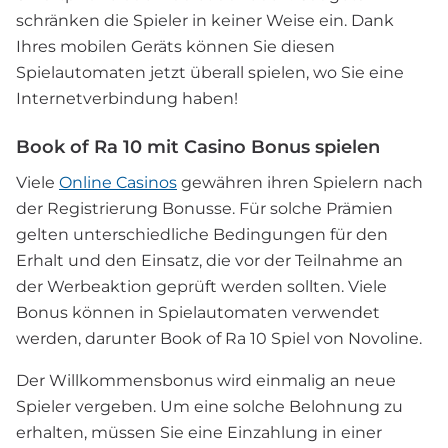
schränken die Spieler in keiner Weise ein. Dank
Ihres mobilen Geräts können Sie diesen
Spielautomaten jetzt überall spielen, wo Sie eine
Internetverbindung haben!
Book of Ra 10 mit Casino Bonus spielen
Viele
Online Casinos
gewähren ihren Spielern nach
der Registrierung Bonusse. Für solche Prämien
gelten unterschiedliche Bedingungen für den
Erhalt und den Einsatz, die vor der Teilnahme an
der Werbeaktion geprüft werden sollten. Viele
Bonus können in Spielautomaten verwendet
werden, darunter Book of Ra 10 Spiel von Novoline.
Der Willkommensbonus wird einmalig an neue
Spieler vergeben. Um eine solche Belohnung zu
erhalten, müssen Sie eine Einzahlung in einer