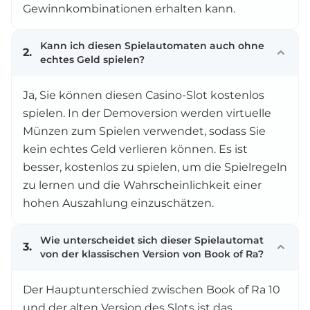
Gewinnkombinationen erhalten kann.
Kann ich diesen Spielautomaten auch ohne
2.
echtes Geld spielen?
Ja, Sie können diesen Casino-Slot kostenlos
spielen. In der Demoversion werden virtuelle
Münzen zum Spielen verwendet, sodass Sie
kein echtes Geld verlieren können. Es ist
besser, kostenlos zu spielen, um die Spielregeln
zu lernen und die Wahrscheinlichkeit einer
hohen Auszahlung einzuschätzen.
Wie unterscheidet sich dieser Spielautomat
3.
von der klassischen Version von Book of Ra?
Der Hauptunterschied zwischen Book of Ra 10
und der alten Version des Slots ist das