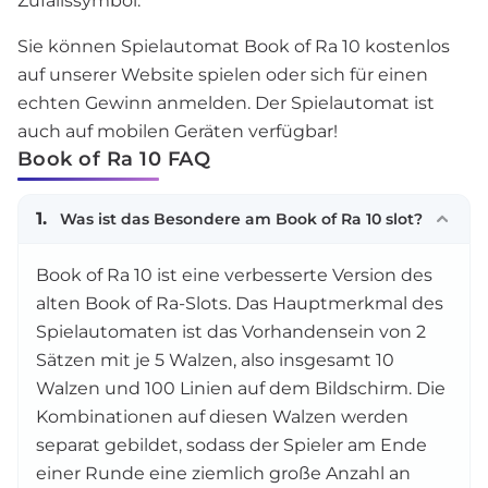
Zufallssymbol.
Sie können Spielautomat Book of Ra 10 kostenlos
auf unserer Website spielen oder sich für einen
echten Gewinn anmelden. Der Spielautomat ist
auch auf mobilen Geräten verfügbar!
Book of Ra 10 FAQ
1.
Was ist das Besondere am Book of Ra 10 slot?
Book of Ra 10 ist eine verbesserte Version des
alten Book of Ra-Slots. Das Hauptmerkmal des
Spielautomaten ist das Vorhandensein von 2
Sätzen mit je 5 Walzen, also insgesamt 10
Walzen und 100 Linien auf dem Bildschirm. Die
Kombinationen auf diesen Walzen werden
separat gebildet, sodass der Spieler am Ende
einer Runde eine ziemlich große Anzahl an