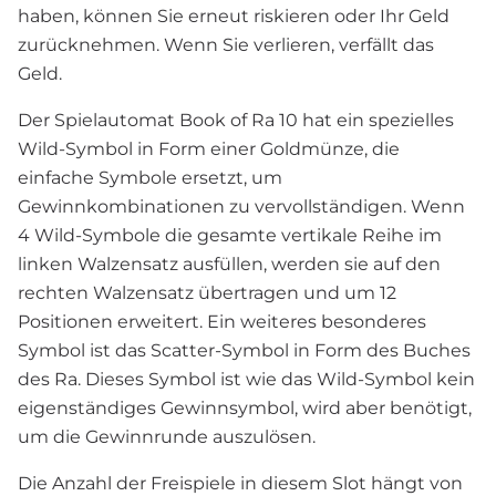
haben, können Sie erneut riskieren oder Ihr Geld
zurücknehmen. Wenn Sie verlieren, verfällt das
Geld.
Der Spielautomat Book of Ra 10 hat ein spezielles
Wild-Symbol in Form einer Goldmünze, die
einfache Symbole ersetzt, um
Gewinnkombinationen zu vervollständigen. Wenn
4 Wild-Symbole die gesamte vertikale Reihe im
linken Walzensatz ausfüllen, werden sie auf den
rechten Walzensatz übertragen und um 12
Positionen erweitert. Ein weiteres besonderes
Symbol ist das Scatter-Symbol in Form des Buches
des Ra. Dieses Symbol ist wie das Wild-Symbol kein
eigenständiges Gewinnsymbol, wird aber benötigt,
um die Gewinnrunde auszulösen.
Die Anzahl der Freispiele in diesem Slot hängt von