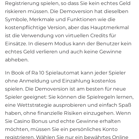
Registrierung spielen, so dass Sie kein echtes Geld
riskieren müssen. Die Demoversion hat dieselben
Symbole, Merkmale und Funktionen wie die
kostenpflichtige Version, aber das Hauptmerkmal
ist die Verwendung von virtuellen Credits für
Einsätze. In diesem Modus kann der Benutzer kein
echtes Geld verlieren und auch keine Gewinne
abheben.
In Book of Ra 10 Spielautomat kann jeder Spieler
ohne Anmeldung und Einzahlung kostenlos
spielen. Die Demoversion ist am besten für neue
Spieler geeignet: Sie können die Spielregeln lernen,
eine Wettstrategie ausprobieren und einfach Spaß
haben, ohne finanzielle Risiken einzugehen. Wenn
Sie Casino Bonus und echte Gewinne erhalten
möchten, müssen Sie ein persönliches Konto
registrieren. Wählen Sie nur ein bewährtes Online