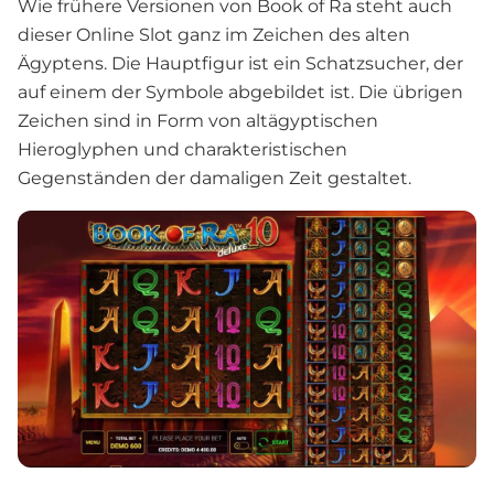
Wie frühere Versionen von Book of Ra steht auch
dieser Online Slot ganz im Zeichen des alten
Ägyptens. Die Hauptfigur ist ein Schatzsucher, der
auf einem der Symbole abgebildet ist. Die übrigen
Zeichen sind in Form von altägyptischen
Hieroglyphen und charakteristischen
Gegenständen der damaligen Zeit gestaltet.