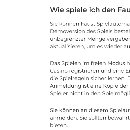
Wie spiele ich den Fa
Sie können Faust Spielautomat
Demoversion des Spiels besteht 
unbegrenzter Menge vergeben
aktualisieren, um es wieder au
Das Spielen im freien Modus ha
Casino registrieren und eine
die Spielregeln sicher lernen. 
Anmeldung ist eine Kopie der 
Spieler nicht in den Spielmögl
Sie können an diesem Spielau
anmelden. Sie sollten bewährte
bieten.