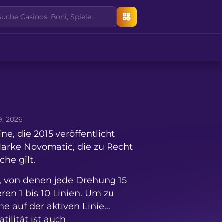
9, 2026
e, die 2015 veröffentlicht
Marke Novomatic, die zu Recht
he gilt.
t, von denen jede Drehung 15
ren 1 bis 10 Linien. Um zu
e auf der aktiven Linie
tilität ist auch