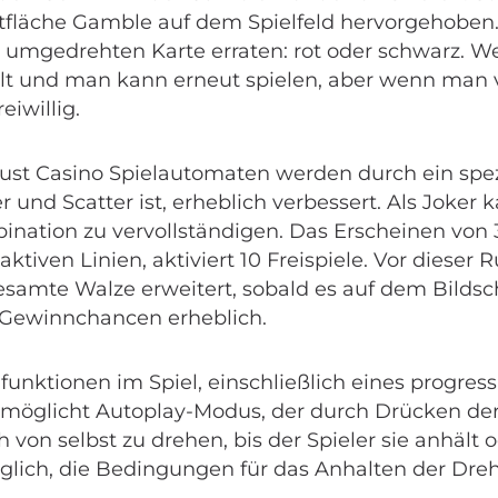
ltfläche Gamble auf dem Spielfeld hervorgehoben
 umgedrehten Karte erraten: rot oder schwarz. Wenn
t und man kann erneut spielen, aber wenn man verl
eiwillig.
aust Casino Spielautomaten werden durch ein spez
er und Scatter ist, erheblich verbessert. Als Joker
nation zu vervollständigen. Das Erscheinen von 3
tiven Linien, aktiviert 10 Freispiele. Vor dieser R
samte Walze erweitert, sobald es auf dem Bildsch
 Gewinnchancen erheblich.
unktionen im Spiel, einschließlich eines progress
möglicht Autoplay-Modus, der durch Drücken der 
 von selbst zu drehen, bis der Spieler sie anhält
möglich, die Bedingungen für das Anhalten der Dr