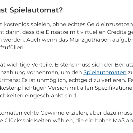
ust Spielautomat?
 kostenlos spielen, ohne echtes Geld einzusetzen
darin, dass die Einsätze mit virtuellen Credits ge
 werden. Auch wenn das Münzguthaben aufgebrauc
fzufüllen.
t wichtige Vorteile. Erstens muss sich der Benut
 Einzahlung vornehmen, um den
Spielautomaten
zu
Drittens: Es ist unmöglich, echtgeld zu verlieren. 
kostenpflichtigen Version mit allen Spezifikation
ichkeiten eingeschränkt sind.
tomaten echte Gewinne erzielen, aber dazu müsse
 Glücksspielseiten wählen, die ein hohes Maß an 