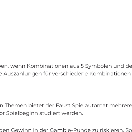
en, wenn Kombinationen aus 5 Symbolen und de
 Auszahlungen für verschiedene Kombinationen 
ten Themen bietet der Faust Spielautomat mehrer
vor Spielbeginn studiert werden.
jeden Gewinn in der Gamble-Runde zu riskieren. 