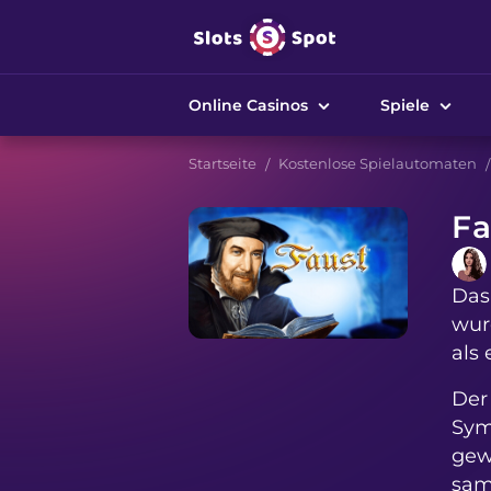
Online Casinos
Spiele
Startseite
Kostenlose Spielautomaten
Fa
Das 
wur
als
Der
Symb
gew
samm